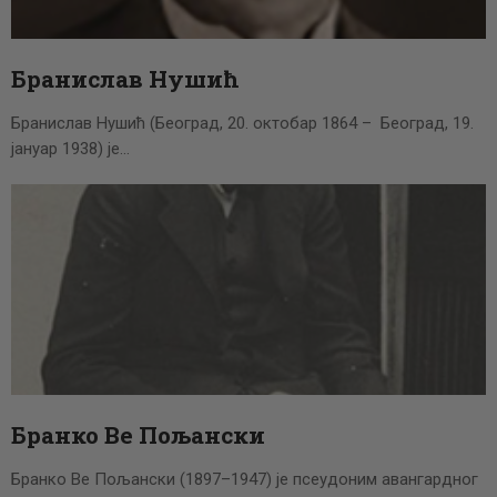
Бранислав Нушић
Бранислав Нушић (Београд, 20. октобар 1864 – Београд, 19.
јануар 1938) је…
Бранко Ве Пољански
Бранко Ве Пољански (1897–1947) је псеудоним авангардног