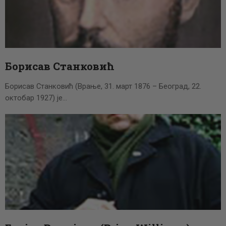
Борисав Станковић
Борисав Станковић (Врање, 31. март 1876 – Београд, 22.
октобар 1927) је…