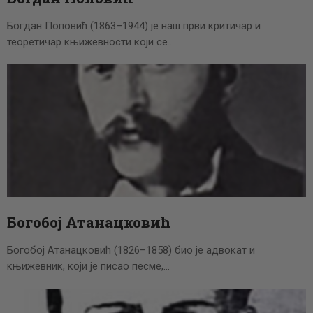
Богдан Поповић (1863–1944) је наш први критичар и
теоретичар књижевности који се…
Богобој Атанацковић
Богобој Атанацковић (1826–1858) био је адвокат и
књижевник, који је писао песме,…