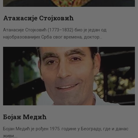
Атанасије Стојковић
Атанасије Стојковић (1773–1832) био је један од
најобразованијих Срба свог времена, доктор…
Бojaн Мeдић
Бојан Медић је рођен 1975. године у Београду, где и данас
живи.…