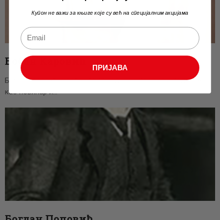
Купон не важи за књиге које су већ на специјалним акцијама
Бобан Каровић
ПРИЈАВА
Бобан Каровић је рођен 1988. године у Краљеву. Радио је
као новинар и…
Богдан Поповић