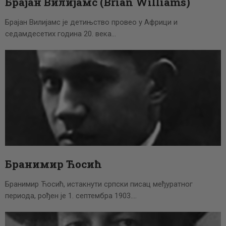
Брајан Вилијамс (Brian Williams)
Брајан Вилијамс је детињство провео у Африци и
седамдесетих година 20. века…
Бранимир Ћосић
Бранимир Ћосић, истакнути српски писац међуратног
периода, рођен је 1. септембра 1903.…