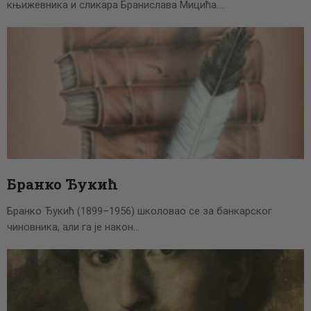
књижевника и сликара Бранислава Мицића.…
Бранко Ђукић
Бранко Ђукић (1899–1956) школовао се за банкарског
чинов­ника, али га је након…