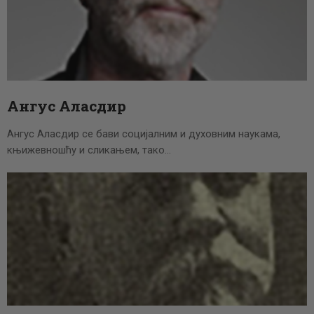
Ангус Аласдир
Ангус Аласдир се бави социјалним и духовним наукама,
књижевношћу и сликањем, тако…