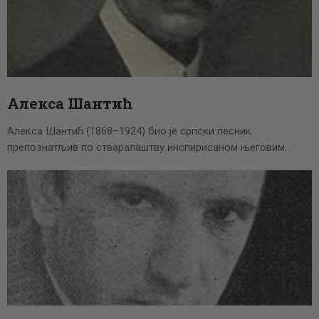
Алекса Шантић
Алекса Шантић (1868–1924) био је српски песник
препознатљив по стваралаштву инспирисаном његовим…