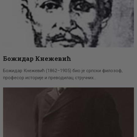
Божидар Кнежевић
Божидар Кнежевић (1862–1905) био је српски филозоф,
професор историје и преводилац стручних…