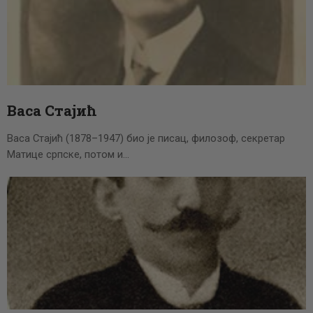
Васа Стајић
Васа Стајић (1878–1947) био је писац, филозоф, секретар
Матице српске, потом и…