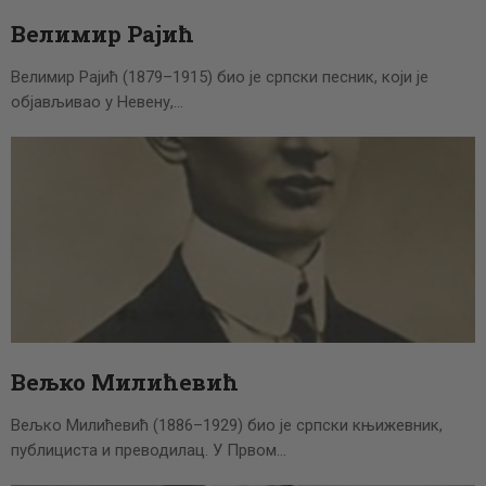
Велимир Рајић
Велимир Рајић (1879–1915) био је српски песник, који је
објављивао у Невену,…
Вељко Милићевић
Вељко Милићевић (1886–1929) био је српски књижевник,
публициста и преводилац. У Првом…