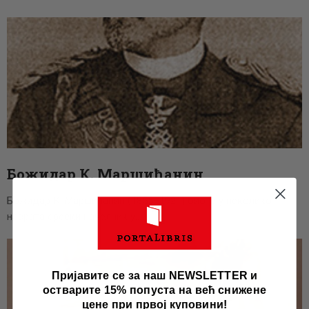
Бoжидар К. Маршићанин
Божидар К. Маршићанин (1855–1921) био је у неколико
наврата срески начелник у…
Пријавите се за наш NEWSLETTER и
остварите 15% попуста на већ снижене
цене при првој куповини!