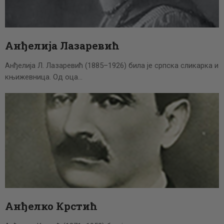
Анђелија Лазаревић
Анђелија Л. Лазаревић (1885–1926) била је српска сликарка и
књижевница. Од оца…
Анђелко Крстић