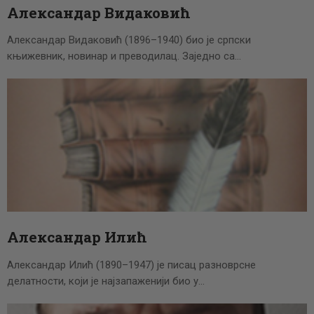
Александар Видаковић
Александар Видаковић (1896–1940) био је српски
књижевник, новинар и преводилац. Заједно са…
Александар Илић
Александар Илић (1890–1947) је писац разноврсне
делатности, који је најзапаженији био у…