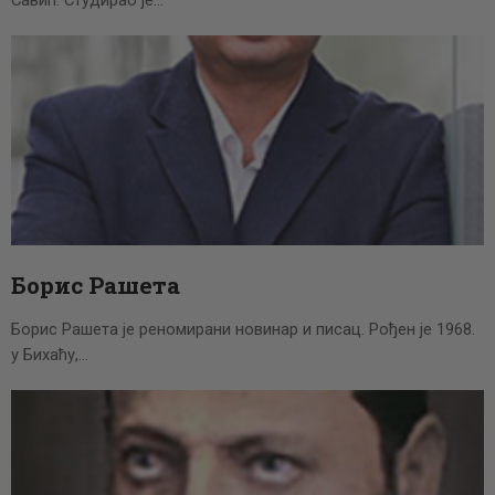
Борис Рашета
Борис Рашета је реномирани новинар и писац. Рођен је 1968.
у Бихаћу,…