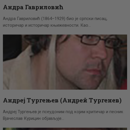
Андра Гавриловић
Андра Гавриловић (1864–1929) био је српски писац,
историчар и историчар књижевности. Као…
Андреј Тургењев (Андрей Тургенев)
Андреј Тургењев је псеудоним под којим критичар и песник
Вјачеслав Курицин објављује…