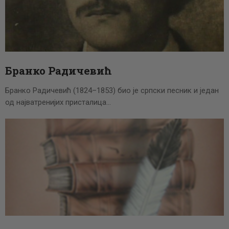
Бранко Радичевић
Бранко Радичевић (1824–1853) био је српски песник и један
од најватренијих присталица…