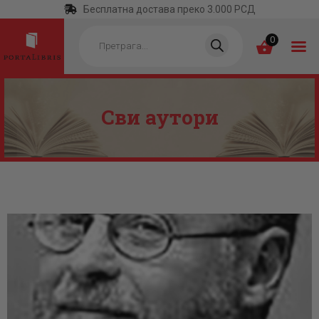
Бесплатна достава преко 3.000 РСД
Products
search
0
Сви аутори
ПОЧЕТНА
КАТЕГОРИЈЕ
НАЈПРОДАВАНИЈЕ
НОВЕ КЊИГЕ
ОТРГНУТО ОД
ЗАБОРАВА
АУТОРИ
АКТУЕЛНОСТИ