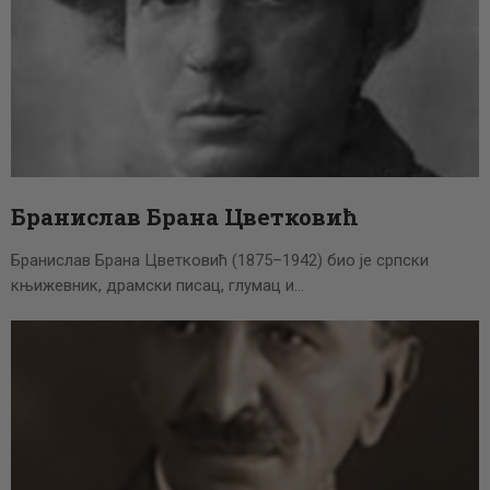
Бранислав Брана Цветковић
Бранислав Брана Цветковић (1875–1942) био је српски
књижевник, драмски писац, глумац и…