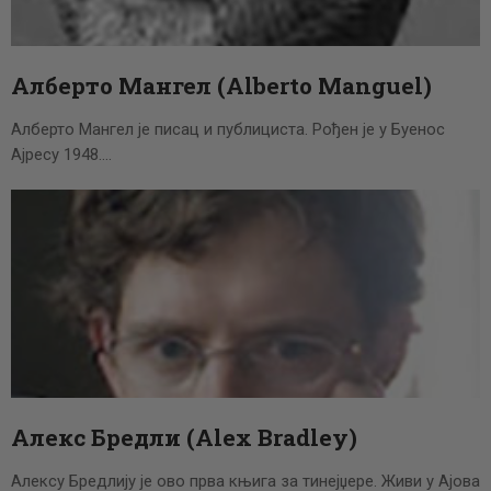
ЦЕНОВНИК
ПИСМО
Алберто Мангел (Alberto Manguel)
Алберто Мангел је писац и публициста. Рођен је у Буенос
Ајресу 1948.…
Алекс Бредли (Alex Bradley)
Алексу Бредлију је ово прва књига за тинејџере. Живи у Ајова