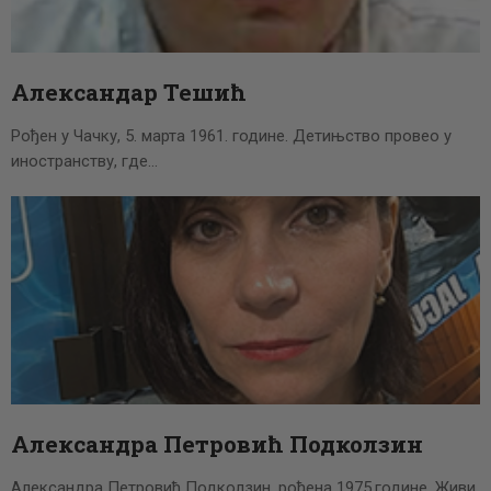
Александар Тешић
Рођен у Чачку, 5. марта 1961. године. Детињство провео у
иностранству, где…
Александра Петровић Подколзин
Александра Петровић Подколзин, рођена 1975.године. Живи