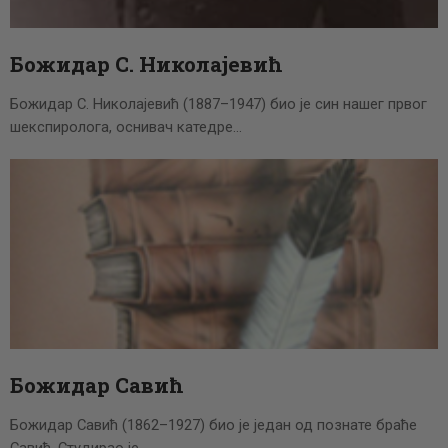
Божидар С. Николајевић
Божидар С. Николајевић (1887–1947) био је син нашег првог
шекспиролога, оснивач катедре…
Божидар Савић
Божидар Савић (1862–1927) био је један од познате браће
Савић. Студирао је…