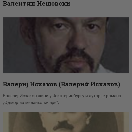
Валентин Нешовски
Валериј Исхаков (Валерий Исхаков)
Валериј Исхаков живи у Јекатеринбургу и аутор је романа
„Одмор за меланхоличаре”,…