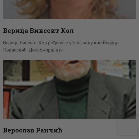
Верица Винсент Кол
Верица Винсент Кол рођена је у Београду као Верица
Ковачевић. Дипло­мирала је…
Верослав Ранчић