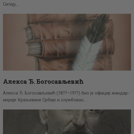
Ситију,…
Алекса Ђ. Богосављевић
Алекса Ђ. Богосављевић (18??–19??) био је официр жандар­
мерије Краљевине Србије и службовао…