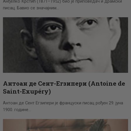
Анђелко Крстић (1871–1952) био је приповедач и драмски
писац. Бавио се значајним…
Антоан де Сент-Егзипери (Antoine de
Saint-Exupéry)
Антоан де Сент Егзипери је француски писац рођен 29. јуна
1900. године…