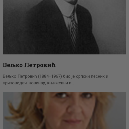
Вељко Петровић
Вељко Петровић (1884–1967) био је српски песник и
приповедач, новинар, књижевни и…