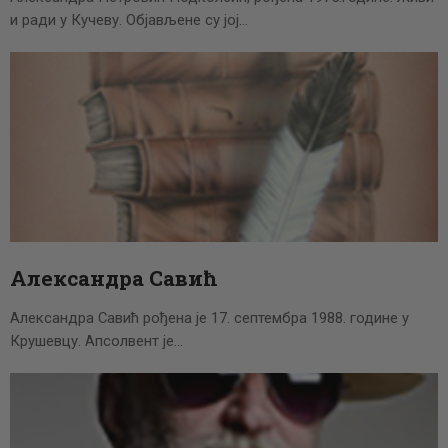
и ради у Кучеву. Објављене су јој…
Александра Савић
Александра Савић рођена је 17. септембра 1988. године у
Крушевцу. Апсолвент је…