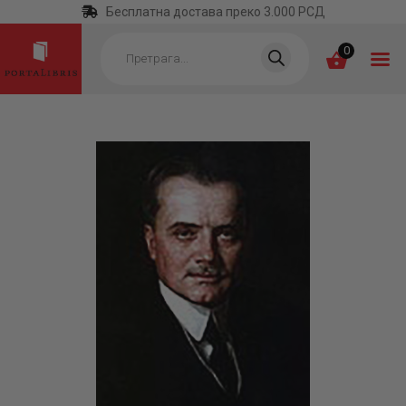
Бесплатна достава преко 3.000 РСД
Products
search
0
ПОЧЕТНА
КАТЕГОРИЈЕ
НАЈПРОДАВАНИЈЕ
НОВЕ КЊИГЕ
ОТРГНУТО ОД
ЗАБОРАВА
АУТОРИ
АКТУЕЛНОСТИ