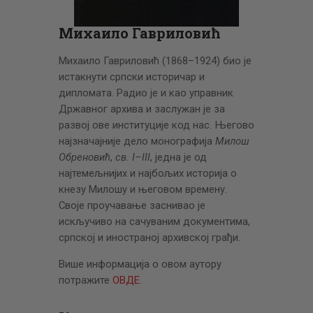
ЦЕНОВНИК
ПИСМО
Михаило Гавриловић
Михаило Гавриловић (1868–1924) био је
истакнути српски историчар и
дипломата. Радио је и као управник
Државног архива и заслужан је за
развој ове институције код нас. Његово
најзначајније дело монографија
Милош
Обреновић
,
св. I–III
, једна је од
најтемељнијих и најбољих историја о
кнезу Милошу и његовом времену.
Своје проучавање заснивао је
искључиво на сачуваним документима,
српској и иностраној архивској грађи.
Више информација о овом аутору
потражите
ОВДЕ
.