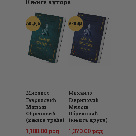
Књиге аутора
Акција
Акција
Михаило
Михаило
Гавриловић
Гавриловић
Милош
Милош
Обреновић
Обреновић
(књига трећа)
(књига друга)
Оригинална
Тренутна
Оригинална
Тренутна
1,180
.
00
рсд
1,370
.
00
рсд