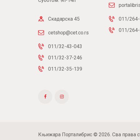
Суботом: 9h-14h
portalibr
Скадарска 45
011/264-
011/264-
cetshop@cet.co.rs
011/32-43-043
011/32-37-246
011/32-35-139
Књижара Порталибрис © 2026. Сва права с