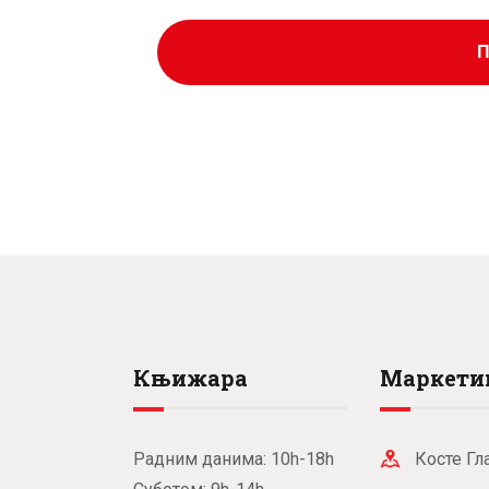
0
рсд.
0
рсд.
рсд.
рсд.
Књижара
Маркети
Радним данима: 10h-18h
Косте Гл