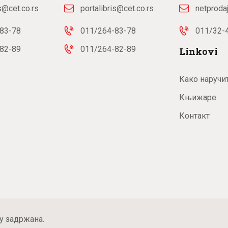
is@cet.co.rs
portalibris@cet.co.rs
netproda
83-78
011/264-83-78
011/32-
82-89
011/264-82-89
Linkovi
Како наручи
Књижаре
Контакт
у задржана.