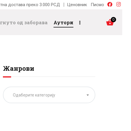
тна достава преко 3.000 РСД
Ценовник
Писмо
0
гнуто од заборава
Аутори
Жанрови
Одаберите категорију