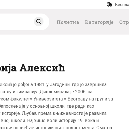
Беспла
ПОЧЕТНА
Почетна
Категорије
Отр
КАТЕГОРИЈЕ
НАЈПРОДАВАНИЈ
Е
ија Алексић
НОВЕ КЊИГЕ
ексић је рођена 1981. у Јагодини, где је завршила
ОТРГНУТО ОД
колу и гимназију. Дипломирала је 2006. на
ом факултету Универзитета у Београду на групи за
ЗАБОРАВА
 Запослена је у основној школи, где ради као
 историје. Љубав према књижевности је развила
АУТОРИ
овној школи. Највише воли историју 19. века и
ажњу посвећује историји свог родног места. Сматра