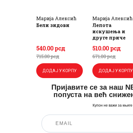
Марија Алексић
Марија Алексић
Бели зидови
Лепота
искушења и
друге приче
540
.
00
рсд
510
.
00
рсд
Оригинална
Тренутна
Оригиналн
Тренутна
715
.
00
рсд
671
.
00
рсд
цена
цена
цена
цена
ДОДАЈ У КОРПУ
ДОДАЈ У КОРПУ
је
је:
је
је:
Пријавите се за наш 
била:
540
.
била:
510
.
попуста на већ сниже
715
0
.
671
0
.
Купон не важи за књиге
0
0
0
0