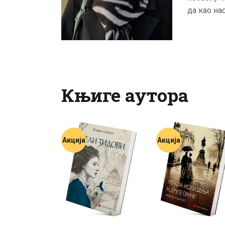
да као на
Књиге аутора
Акција
Акција