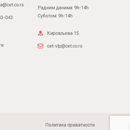
ja@cet.co.rs
Радним данима: 9h-14h
Суботом: 9h-14h
43-043
Кировљева 15
ти
cet-vlp@cet.co.rs
Политика приватности