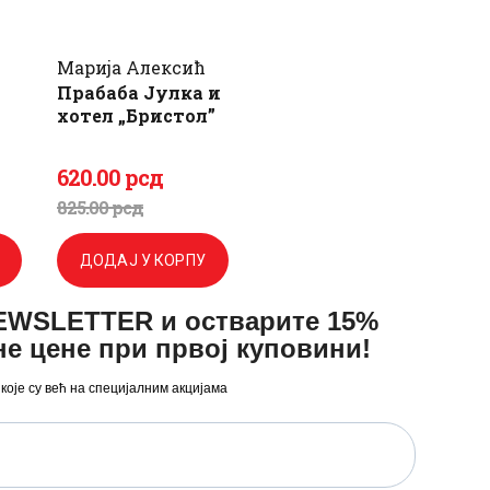
Марија Алексић
Прабаба Јулка и
хотел „Бристол”
620
.
00
рсд
а
Оригинална
Тренутна
825
.
00
рсд
цена
цена
ДОДАЈ У КОРПУ
је
је:
NEWSLETTER и остварите 15%
била:
620
.
не цене при првој куповини!
825
0
.
 које су већ на специјалним акцијама
0
0