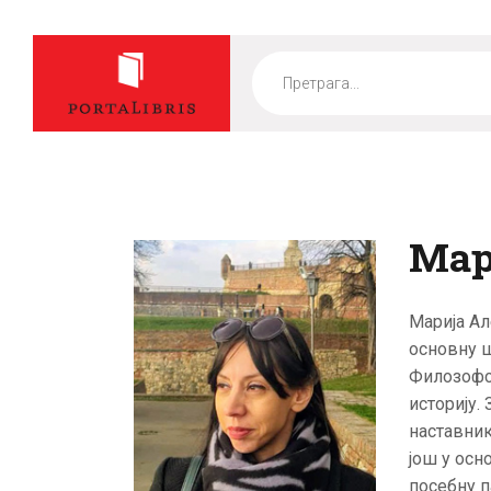
Products
search
Мар
Марија Ал
основну ш
Филозофск
историју.
наставник
још у осн
посебну п