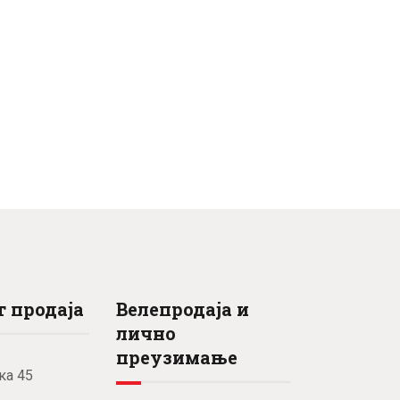
 продаја
Велепродаја и
лично
преузимање
ка 45