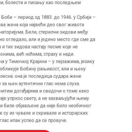
ни, болести и писању као последњем
обе – период од 1883. до 1946. у Србији –
ва жена која највећи део свог живота
аторијума. Бели, стерилни зидови међу
но огледало, али и једино место где сме да
 и тих зидова настају песме које не
нима, већ ноћима, страху и нади.
 у Тимочкој Крајини – у пејзажима, језику
 обликује Бобину рањивост, али и њену
елесна: она је последица судара жене
 за њен аутентични глас нема слуха.
нитим догађајима и сведочи о томе како
је упркос свету, а не захваљујући њему.
и биле објављене да није било необичног
е су их чувале и скривале и историјских
глас ипак успео да се провуче.