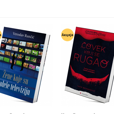
а
Акција