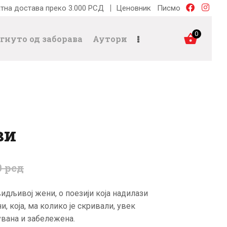
тна достава преко 3.000 РСД
Ценовник
Писмо
0
гнуто од заборава
Аутори
ви
0
рсд
видљивој жени, о поезији која надилази
и, која, ма колико је скривали, увек
увана и забележена.