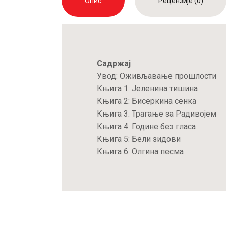
Опис
Рецензије (0)
Садржај
Увод: Оживљавање прошлости
Књига 1: Јеленина тишина
Књига 2: Бисеркина сенка
Књига 3: Трагање за Радивојем
Књига 4: Године без гласа
Књига 5: Бели зидови
Књига 6: Олгина песма