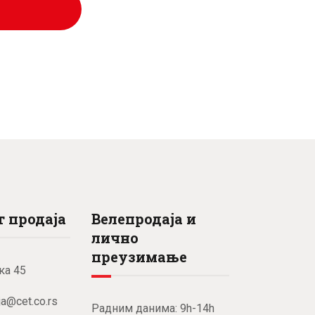
рсд.
 продаја
Велепродаја и
лично
преузимање
ка 45
ja@cet.co.rs
Радним данима: 9h-14h