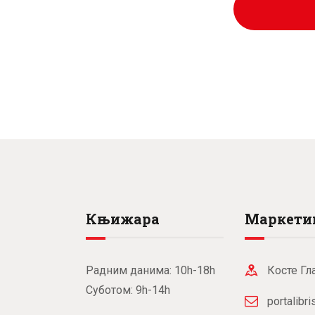
рсд
Књижара
Маркети
Радним данима: 10h-18h
Косте Гл
Суботом: 9h-14h
portalibr