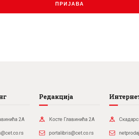
.
ПРИЈАВА
нг
Редакција
Интернет
авинића 2А
Косте Главинића 2А
Скадарс
is@cet.co.rs
portalibris@cet.co.rs
netproda