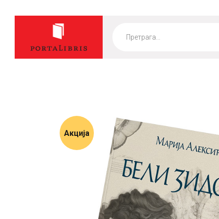
Products
search
Акција