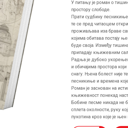
У питању је роман о тиши
АКТУЕЛНОСТИ
простору слободе.
Прати судбину песникиње Б
ЦЕНОВНИК
те се пред читаоцем откри
проживљава иза браве сан
ПИСМО
којима обитава постају ње
буде своја. Између тишина
припадају књижевним сало
Радња је дубоко укорењена
и обичајима простора који
снагу. Њена болест није т
песникиње и времена које
Роман је заснован на исти
књижевност понекад наста
Бобине песме никада не б
сплета околности, руку кој
пукотина кроз које је њен 