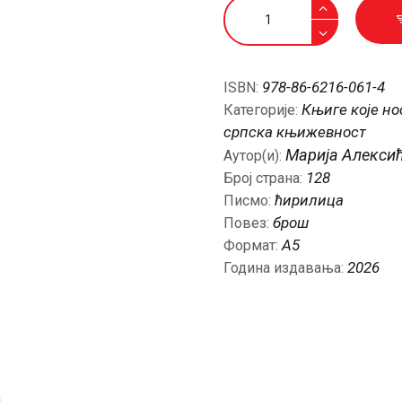
Бели
зидови
количина
978-86-6216-061-4
ISBN:
Књиге које но
Категорије:
српска књижевност
Марија Алекси
Аутор(и):
128
Број страна:
ћирилица
Писмо:
брош
Повез:
А5
Формат:
2026
Година издавања: