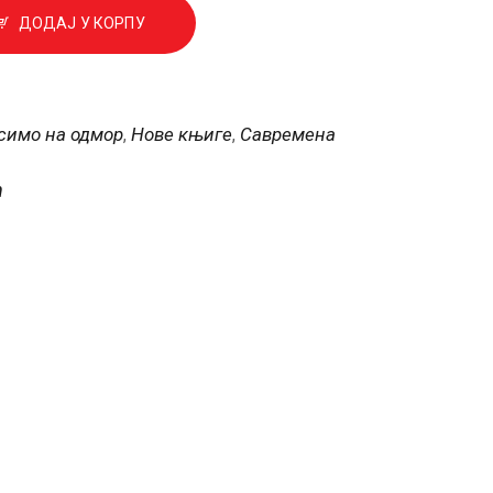
ДОДАЈ У КОРПУ
симо на одмор
Нове књиге
Савремена
,
,
ћ