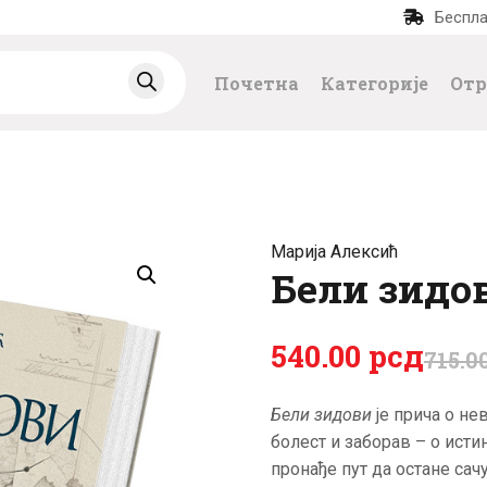
Беспла
ПОЧЕТНА
Почетна
Категорије
Отр
КАТЕГОРИЈЕ
НАЈПРОДАВАНИЈ
Е
Марија Алексић
НОВЕ КЊИГЕ
Бели зидо
ОТРГНУТО ОД
540
.
00
рсд
715
.
0
ЗАБОРАВА
Бели зидови
je прича о не
болест и заборав – о истин
АУТОРИ
пронађе пут да остане сач