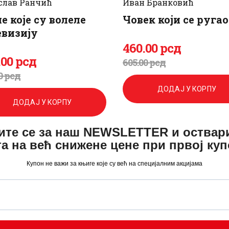
слав Ранчић
Иван Бранковић
е које су волеле
Човек који се ругао
евизију
460
.
00
рсд
Оригинална
Тренутна
.
00
рсд
605
.
00
рсд
игинална
енутна
цена
цена
0
рсд
а
а
ДОДАЈ У КОРПУ
је
је:
ДОДАЈ У КОРПУ
била:
460
.
ите се за наш NEWSLETTER и оствар
а:
.
а на већ снижене цене при првој ку
605
0
.
Купон не важи за књиге које су већ на специјалним акцијама
0
0
0
рсд.
.
рсд.