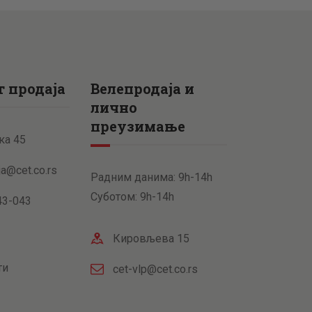
 продаја
Велепродаја и
лично
преузимање
ка 45
ja@cet.co.rs
Радним данима: 9h-14h
Суботом: 9h-14h
43-043
Кировљева 15
ти
cet-vlp@cet.co.rs