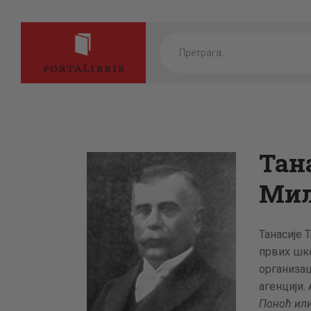
Products
search
Тан
Мил
Танасије 
првих шк
организац
агенцији.
Поноћ или