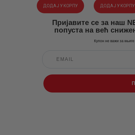
ДОДАЈ У КОРПУ
ДОДАЈ У КОРПУ
је
је:
је
је:
Пријавите се за наш 
била:
450
.
била:
690
.
попуста на већ сниже
594
0
.
913
0
.
Купон не важи за књиге
0
0
0
0
0
рсд.
0
рсд.
рсд.
рсд.