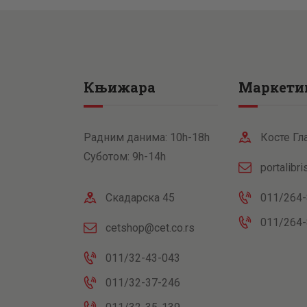
Књижара
Маркети
Радним данима: 10h-18h
Косте Гл
Суботом: 9h-14h
portalibr
Скадарска 45
011/264-
011/264-
cetshop@cet.co.rs
011/32-43-043
011/32-37-246