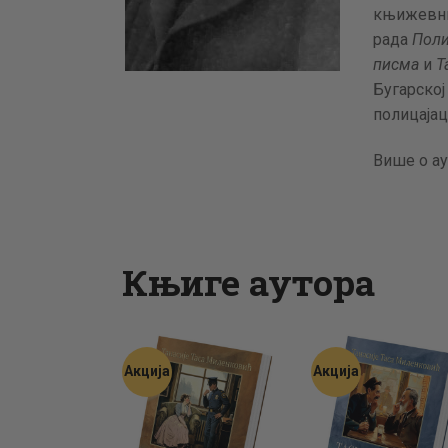
књижевним
рада
Поли
писма
и
Т
Бугарској
полицајац
Више о ау
Књиге аутора
Акција
Акција