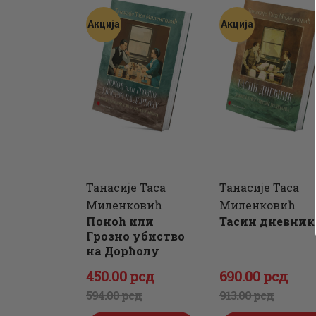
495
0
.
660
0
.
Акција
Акција
0
0
0
0
0
рсд.
0
рсд.
рсд.
рсд.
Танасије Таса
Танасије Таса
Миленковић
Миленковић
Поноћ или
Тасин дневник
Грозно убиство
на Дорћолу
450
.
00
рсд
690
.
00
рсд
Оригинална
Тренутна
Оригиналн
Тренутна
594
.
00
рсд
913
.
00
рсд
цена
цена
цена
цена