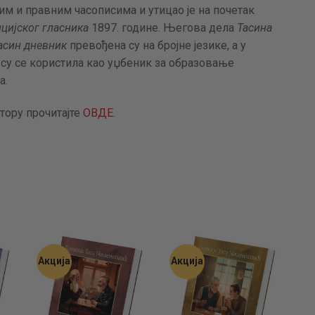
 и правним часописима и утицао је на почетак
АКТУЕЛНОСТИ
цијског гласника
1897. године. Његова дела
Тасина
асин дневник
превођена су на бројне језике, а у
ЦЕНОВНИК
 су се користила као уџбеник за образовање
а.
ПИСМО
тору прочитајте
ОВДЕ
.
Акција
Акција