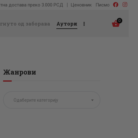
тна достава преко 3.000 РСД
Ценовник
Писмо
0
гнуто од заборава
Аутори
Жанрови
Одаберите категорију