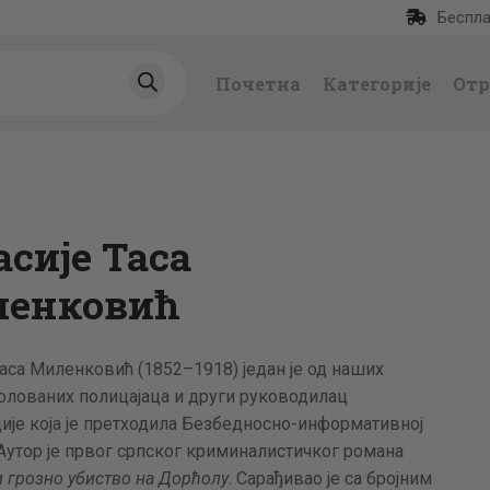
Беспла
ПОЧЕТНА
Почетна
Категорије
Отр
КАТЕГОРИЈЕ
НАЈПРОДАВАНИЈ
Е
асије Таса
НОВЕ КЊИГЕ
енковић
ОТРГНУТО ОД
Таса Миленковић (1852–1918) један је од наших
ЗАБОРАВА
олованих полицајаца и други руководилац
ије која је претходила Безбедносно-информативној
АУТОРИ
 Аутор је првог српског криминалистичког романа
 грозно убиство на Дорћолу
. Сарађивао је са бројним