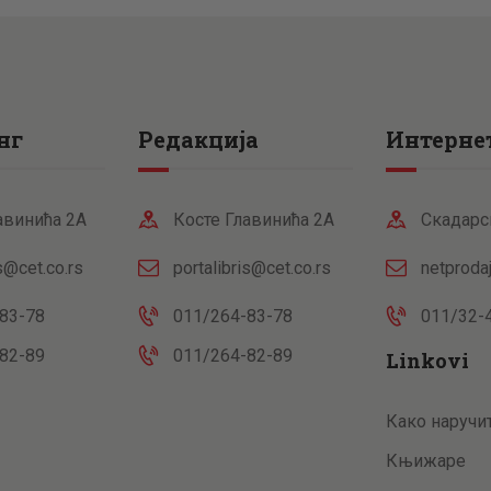
нг
Редакција
Интернет
авинића 2А
Косте Главинића 2А
Скадарс
is@cet.co.rs
portalibris@cet.co.rs
netproda
83-78
011/264-83-78
011/32-
82-89
011/264-82-89
Linkovi
Како наручи
Књижаре