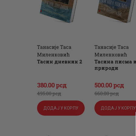
Танасије Таса
Танасије Таса
Миленковић
Миленковић
Тасин дневник 2
Тасина писма и
природи
380
.
00
рсд
500
.
00
рсд
Оригинална
Тренутна
Оригиналн
Тренутна
495
.
00
рсд
660
.
00
рсд
цена
цена
цена
цена
ДОДАЈ У КОРПУ
ДОДАЈ У КОРПУ
је
је:
је
је:
била:
380
.
била:
500
.