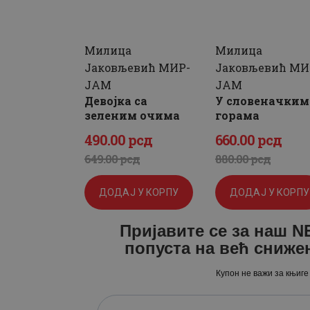
Милица
Милица
Јаковљевић МИР-
Јаковљевић МИ
ЈАМ
ЈАМ
Девојка са
У словеначким
зеленим очима
горама
490
.
00
рсд
660
.
00
рсд
Оригинална
Тренутна
Оригиналн
Тренутна
649
.
00
рсд
880
.
00
рсд
цена
цена
цена
цена
ДОДАЈ У КОРПУ
ДОДАЈ У КОРПУ
је
је:
је
је:
Пријавите се за наш 
била:
490
.
била:
660
.
попуста на већ сниже
649
0
.
880
0
.
Купон не важи за књиге