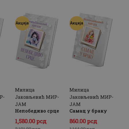
била:
1,140
.
била:
1,020
.
1,518
0
.
1,353
0
.
Акција
Акција
0
0
0
0
0
рсд.
0
рсд.
рсд.
рсд.
Милица
Милица
Р-
Јаковљевић МИР-
Јаковљевић МИР-
ЈАМ
ЈАМ
Непобедиво срце
Самац у браку
1,580
.
00
рсд
860
.
00
рсд
а
Оригинална
Тренутна
Оригинална
Тренутна
2,101
.
00
рсд
1,144
.
00
рсд