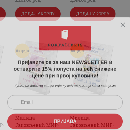
цена
цена
цена
цена
ДОДАЈ У КОРПУ
ДОДАЈ У КОРПУ
је
је:
је
је:
била:
1,580
.
била:
860
.
2,101
0
.
1,144
0
.
Акција
Акција
Пријавите се за наш NEWSLETTER и
0
0
0
0
остварите 15% попуста на већ снижене
цене при првој куповини!
0
рсд.
0
рсд.
Купон не важи за књиге које су већ на специјалним акцијама
рсд.
рсд.
Милица
Милица
ПРИЈАВА
Р-
Јаковљевић МИР-
Јаковљевић МИР-