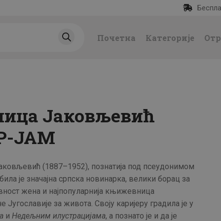
Беспла
ПОЧЕТНА
Почетна
Категорије
Отр
КАТЕГОРИЈЕ
НАЈПРОДАВАНИЈ
Е
ица Јаковљевић
НОВЕ КЊИГЕ
Р-ЈАМ
ОТРГНУТО ОД
аковљевић (1887–1952), познатија под псеудонимом
ЗАБОРАВА
била је значајна српска новинарка, велики борац за
вност жена и најпопуларнија књижевница
АУТОРИ
 Југославије за живота. Своју каријеру градила је у
а
и
Недељним илустрацијама
, а познато је и да је