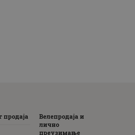
 продаја
Велепродаја и
лично
преузимање