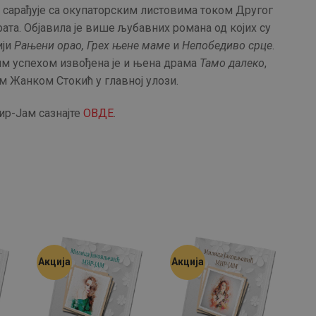
 сарађује са окупаторским листовима током Другог
АКТУЕЛНОСТИ
рата. Објавила је више љубавних романа од којих су
ији
Рањени орао, Грех њене маме
и
Непобедиво срце
.
ЦЕНОВНИК
им успехом извођена је и њена драма
Тамо далеко
,
м Жанком Стокић у главној улози.
ПИСМО
ир-Јам сазнајте
ОВДЕ
.
Акција
Акција