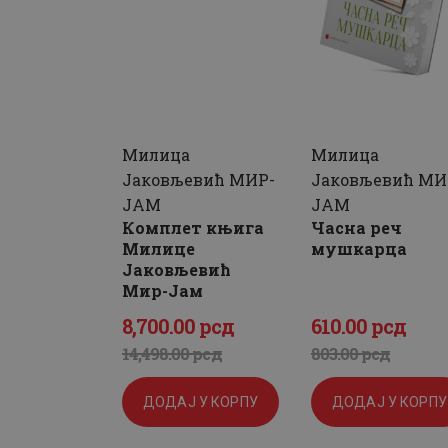
Милица
Милица
Јаковљевић МИР-
Јаковљевић МИ
ЈАМ
ЈАМ
Комплет књига
Часна реч
Милице
мушкарца
Јаковљевић
Мир-Јам
8,700
.
00
рсд
610
.
00
рсд
Оригинална
Тренутна
Оригиналн
Тренутна
14,498
.
00
рсд
803
.
00
рсд
цена
цена
цена
цена
ДОДАЈ У КОРПУ
ДОДАЈ У КОРПУ
је
је:
је
је: