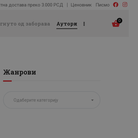
тна достава преко 3.000 РСД
Ценовник
Писмо
0
гнуто од заборава
Аутори
Жанрови
Одаберите категорију