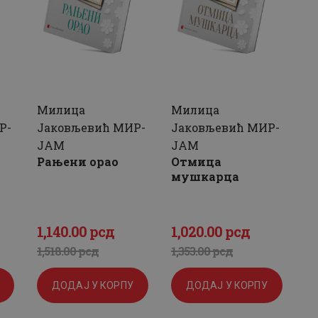
Милица
Милица
Р-
Јаковљевић МИР-
Јаковљевић МИР-
ЈАМ
ЈАМ
Рањени орао
Отмица
мушкарца
1,140
.
00
рсд
1,020
.
00
рсд
а
Оригинална
Тренутна
Оригинална
Тренутна
1,518
.
00
рсд
1,353
.
00
рсд
цена
цена
цена
цена
ДОДАЈ У КОРПУ
ДОДАЈ У КОРПУ
је
је:
је
је: