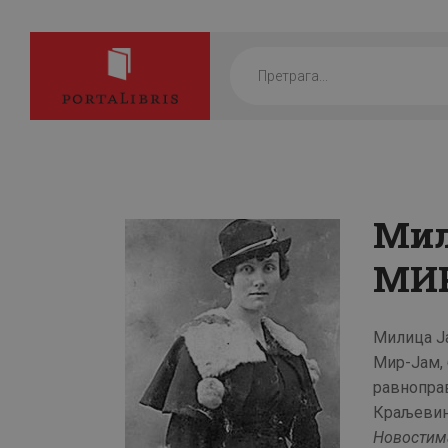
Products
search
Мил
МИ
Милица Ј
Мир-Јам, 
равнопра
Краљевине
Новостим