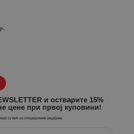
Р-
а
NEWSLETTER и остварите 15%
не цене при првој куповини!
 које су већ на специјалним акцијама