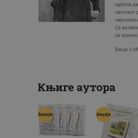
одбила да
светског 
најпознат
Са велик
са чувено
Више о М
Књиге аутора
Акција
Акција