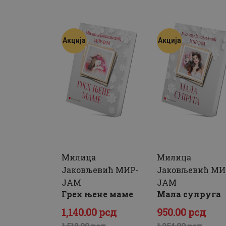
била:
8,700
.
била:
610
.
14,498
0
.
803
0
.
Акција
Акција
0
0
0
0
0
рсд.
0
рсд.
рсд.
рсд.
Милица
Милица
Јаковљевић МИР-
Јаковљевић МИ
ЈАМ
ЈАМ
Грех њене маме
Мала супруга
1,140
.
00
рсд
950
.
00
рсд
Оригинална
Тренутна
Оригиналн
Тренутна
1,518
.
00
рсд
1,254
.
00
рсд