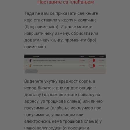
Тада ће вам се приказати све књиге
које сте ставили у корпу и количине
(број примерака). И даље можете
извршити неку измену, обрисати или
додати неку књигу, променити број
примерака.
Видећете укупну вредност корпе, а
испод бирате једну од две опције –
доставу (да вам се књиге пошаљу на
адресу, уз трошкове слања) или лично
преузимање (плаћање искључиво пре
преузимања, уплатницом или
електронски, нема трошкова слања) у
нашој велепродаји (о локацији и