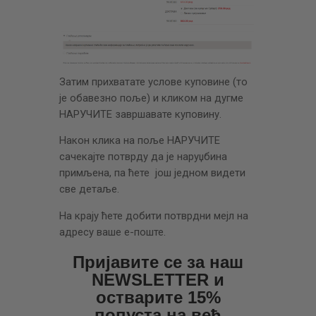
Затим прихватате услове куповине (то
је обавезно поље) и кликом на дугме
НАРУЧИТЕ завршавате куповину.
Након клика на поље НАРУЧИТЕ
сачекајте потврду да је наруџбина
примљена, па ћете још једном видети
све детаље.
На крају ћете добити потврдни мејл на
адресу ваше е-поште.
Пријавите се за наш
NEWSLETTER и
остварите 15%
попуста на већ