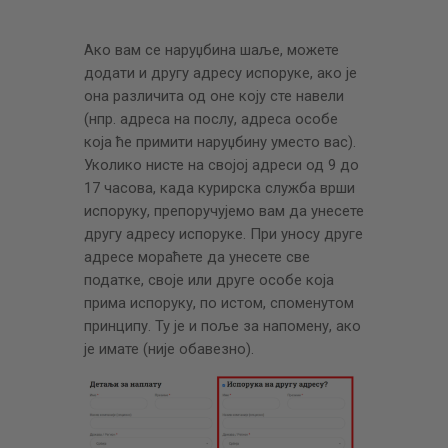
Ако вам се наруџбина шаље, можете
додати и другу адресу испоруке, ако је
она различита од оне коју сте навели
(нпр. адреса на послу, адреса особе
која ће примити наруџбину уместо вас).
Уколико нисте на својој адреси од 9 до
17 часова, када курирска служба врши
испоруку, препоручујемо вам да унесете
другу адресу испоруке. При уносу друге
адресе мораћете да унесете све
податке, своје или друге особе која
прима испоруку, по истом, споменутом
принципу. Ту је и поље за напомену, ако
је имате (није обавезно).