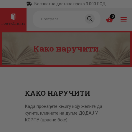
Бесплатна достава преко 3.000 РСД
Products
search
0
Како наручити
ПОЧЕТНА
КАТЕГОРИЈЕ
НАЈПРОДАВАНИЈЕ
НОВЕ КЊИГЕ
КАКО НАРУЧИТИ
ОТРГНУТО ОД
ЗАБОРАВА
Када пронађете књигу коју желите да
АУТОРИ
купите, кликните на дугме ДОДАЈ У
КОРПУ (црвене боје).
АКТУЕЛНОСТИ