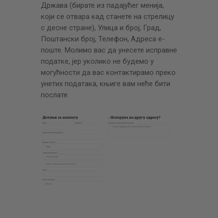
Држава (бирате из падајућег менија,
који се отвара кад станете на стрелицу
с десне стране), Улица и број, Град,
Поштански број, Телефон, Адреса е-
поште. Молимо вас да унесете исправне
податке, јер уколико не будемо у
могућности да вас контактирамо преко
унетих података, књиге вам неће бити
послате.