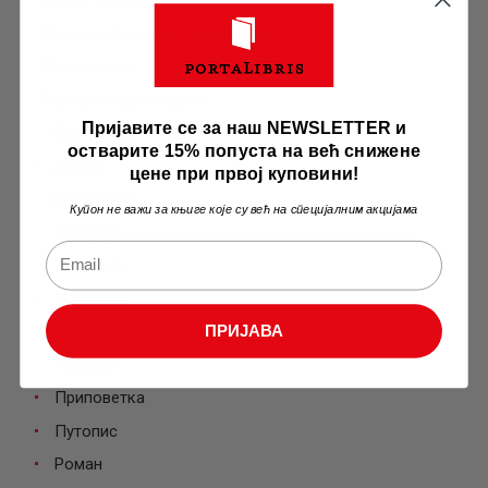
Књиге за децу
Књиге које носимо на одмор
Нове књиге
Отргнуто од заборава
Пријавите се за наш NEWSLETTER и
Биографија
остварите 15% попуста на већ снижене
Драма
цене при првој куповини!
Есејистика
Купон не важи за књиге које су већ на специјалним акцијама
Историја
Комедије
Комплети
Мемоари
ПРИЈАВА
Поезија
Приповетка
Путопис
Роман