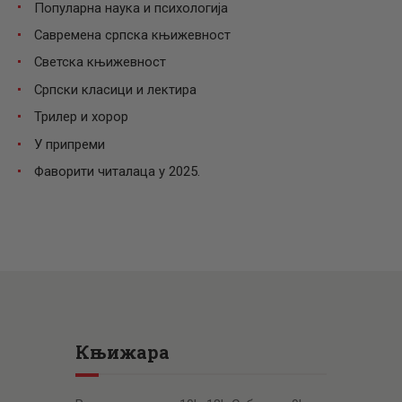
Популарна наука и психологија
Савремена српска књижевност
Светска књижевност
Српски класици и лектира
Трилер и хорор
У припреми
Фаворити читалаца у 2025.
Књижара