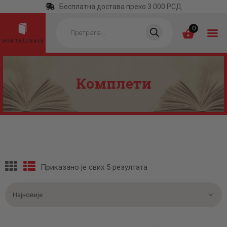
Бесплатна достава преко 3.000 РСД
Products
search
0
Комплети
ПОЧЕТНА
КАТЕГОРИЈЕ
НАЈПРОДАВАНИЈЕ
НОВЕ КЊИГЕ
ОТРГНУТО ОД
Приказано је свих 5 резултата
Сортирано
ЗАБОРАВА
по
најновијем
АУТОРИ
АКТУЕЛНОСТИ