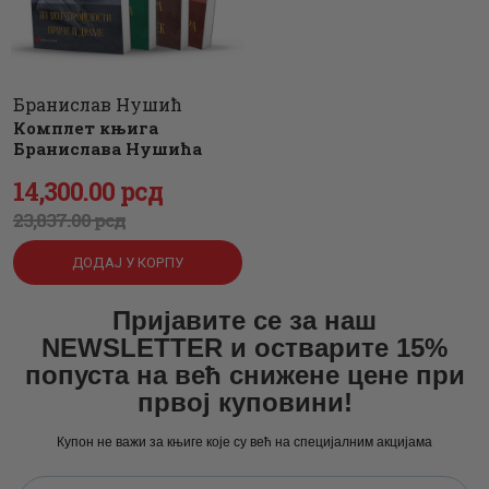
Бранислав Нушић
Комплет књига
Бранислава Нушића
Оригинална
14,300
Тренутна
.
00
рсд
23,837
цена
цена
.
00
рсд
је
је:
ДОДАЈ У КОРПУ
била:
14,300
.
23,837
0
.
Пријавите се за наш
NEWSLETTER и остварите 15%
0
0
попуста на већ снижене цене при
0
рсд.
првој куповини!
рсд.
Купон не важи за књиге које су већ на специјалним акцијама