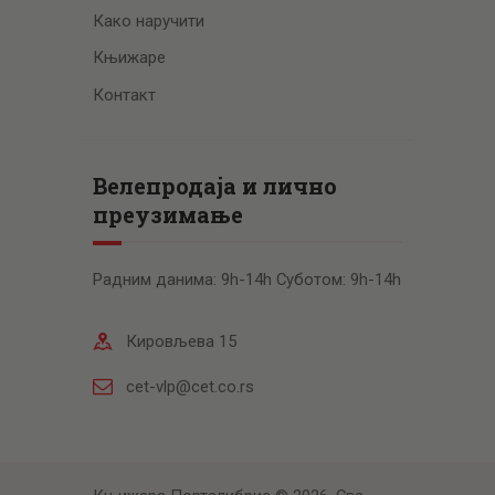
Како наручити
Књижаре
Контакт
Велепродаја и лично
преузимање
Радним данима: 9h-14h Суботом: 9h-14h
Кировљева 15
cet-vlp@cet.co.rs