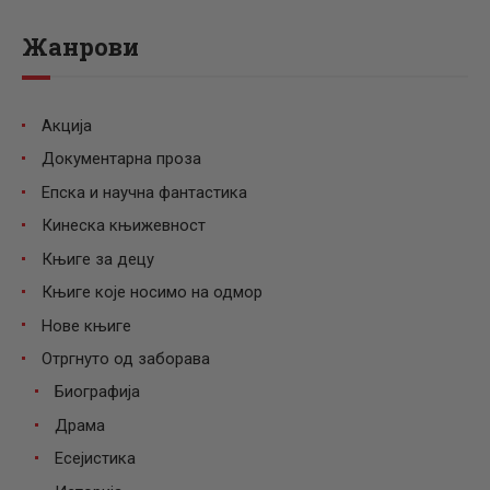
Жанрови
Акција
Документарна проза
Епска и научна фантастика
Кинеска књижевност
Књиге за децу
Књиге које носимо на одмор
Нове књиге
Отргнуто од заборава
Биографија
Драма
Есејистика