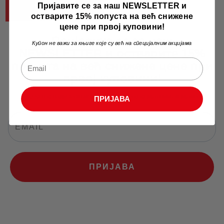
Пријавите се за наш NEWSLETTER и
9
→
10
остварите 15% попуста на већ снижене
цене при првој куповини!
Пријавите се за наш
Купон не важи за књиге које су већ на специјалним акцијама
NEWSLETTER и остварите 15%
попуста на већ снижене цене при
првој куповини!
Купон не важи за књиге које су већ на специјалним акцијама
ПРИЈАВА
ПРИЈАВА