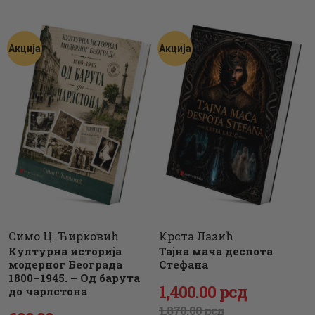
ЦЕНОВНИК
ПИСМО
Акција
Акција
Симо Ц. Ћирковић
Крста Лазић
Културна историја
Тајна мача деспота
модерног Београда
Стефана
1800–1945. – Oд барута
Оригинална
1,400
Тренутна
.
00
рсд
до чарлстона
1,870
цена
цена
.
00
рсд