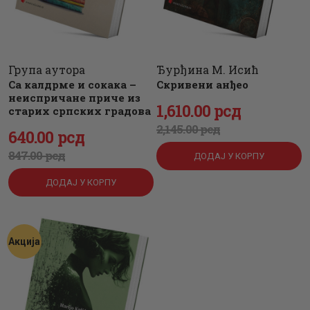
Група аутора
Ђурђина М. Исић
Сa калдрме и сокака –
Скривени анђео
неиспричане приче из
Оригинална
1,610
Тренутна
.
00
рсд
старих српских градова
2,145
цена
цена
.
00
рсд
Оригинална
640
Тренутна
.
00
рсд
је
је:
847
цена
цена
.
00
рсд
ДОДАЈ У КОРПУ
била:
1,610
.
је
је:
ДОДАЈ У КОРПУ
2,145
0
.
била:
640
.
0
0
847
0
.
0
рсд.
0
0
Акција
рсд.
0
рсд.
рсд.