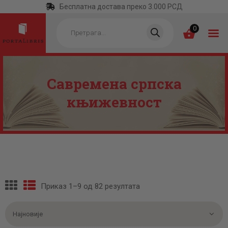
Бесплатна достава преко 3.000 РСД
Products
search
0
Савремена српска
ПОЧЕТНА
књижевност
КАТЕГОРИЈЕ
НАЈПРОДАВАНИЈЕ
НОВЕ КЊИГЕ
ОТРГНУТО ОД
ЗАБОРАВА
Приказ 1–9 од 82 резултата
Сортирано
АУТОРИ
по
најновијем
АКТУЕЛНОСТИ