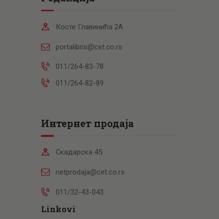
Косте Главинића 2А
portalibris@cet.co.rs
011/264-83-78
011/264-82-89
Интернет продаја
Скадарска 45
netprodaja@cet.co.rs
011/32-43-043
Linkovi