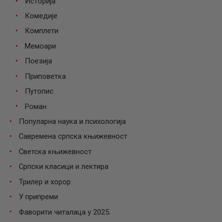
Историја
Комедије
Комплети
Мемоари
Поезија
Приповетка
Путопис
Роман
Популарна наука и психологија
Савремена српска књижевност
Светска књижевност
Српски класици и лектира
Трилер и хорор
У припреми
Фаворити читалаца у 2025.