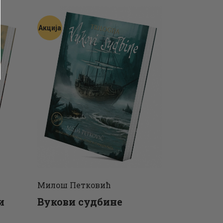
Акција
Милош Петковић
и
Вукови судбине