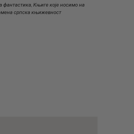
на фантастика
Књиге које носимо на
,
емена српска књижевност