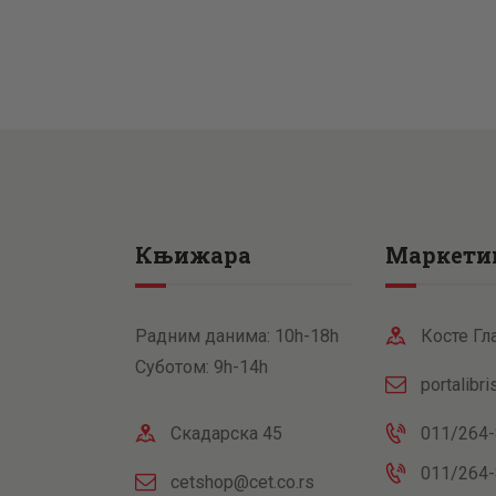
Књижара
Маркети
Радним данима: 10h-18h
Косте Гл
Суботом: 9h-14h
portalibr
Скадарска 45
011/264-
011/264-
cetshop@cet.co.rs