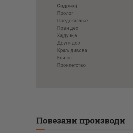
Садржај
Пролог
Предсказање
Први део
Хајдучија
Други део
Краљ дивова
Eпилог
Проклетство
Повезани производи