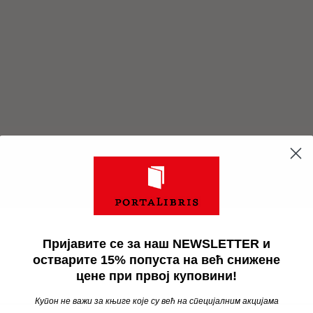
Пријавите се за наш NEWSLETTER и
остварите 15% попуста на већ снижене
цене при првој куповини!
Купон не важи за књиге које су већ на специјалним акцијама