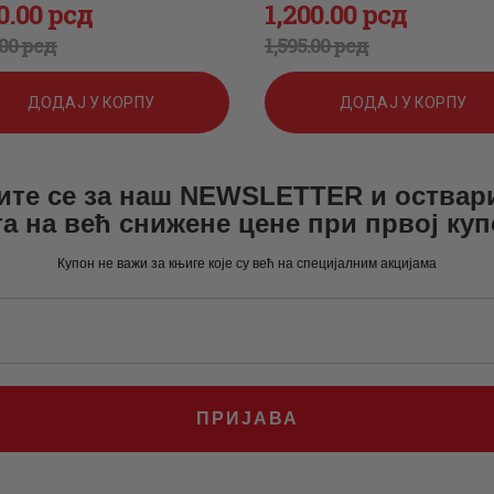
0
.
00
рсд
1,200
.
00
рсд
игинална
енутна
Оригинална
Тренутна
00
рсд
1,595
.
00
рсд
а
а
цена
цена
ДОДАЈ У КОРПУ
ДОДАЈ У КОРПУ
је
је:
а:
0
.
била:
1,200
.
ите се за наш NEWSLETTER и оствар
а на већ снижене цене при првој ку
0
.
1,595
0
.
Купон не важи за књиге које су већ на специјалним акцијама
0
0
.
0
рсд.
.
рсд.
ПРИЈАВА