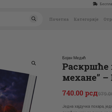
Беспла
ПОЧЕТНА
Почетна
Категорије
Отр
КАТЕГОРИЈЕ
НАЈПРОДАВАНИЈ
Е
Бojaн Мeдић
НОВЕ КЊИГЕ
Раскршће 
механе” –
ОТРГНУТО ОД
ЗАБОРАВА
740
.
00
рсд
979
.
0
АУТОРИ
Једна хајдучка похара, је