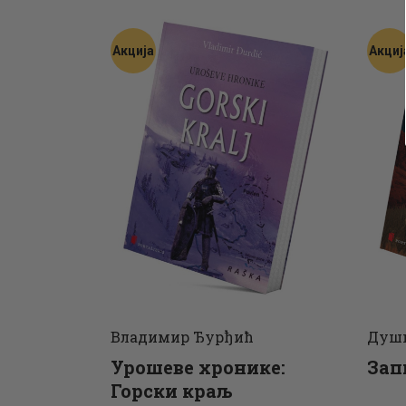
Акција
Акциј
Владимир Ђурђић
Душк
Урошеве хронике:
Зап
Горски краљ