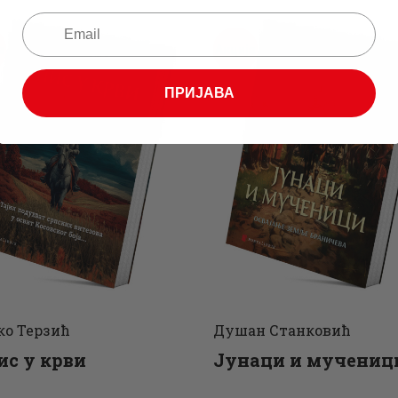
а
Акција
ПРИЈАВА
о Терзић
Душан Станковић
ис у крви
Јунаци и мучениц