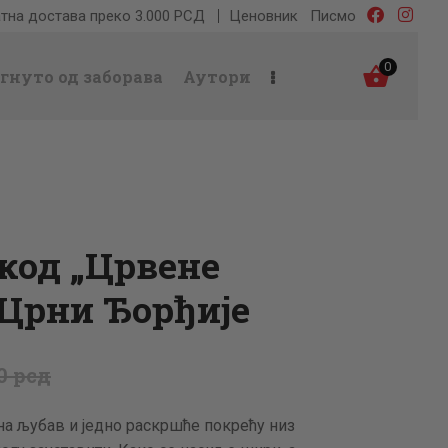
тна достава преко 3.000 РСД
Ценовник
Писмо
0
гнуто од заборава
Аутори
код „Црвене
 Црни Ђорђије
0
рсд
дна љубав и једно раскршће покрећу низ