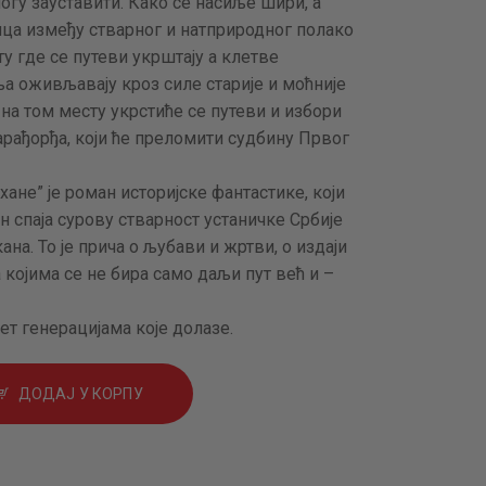
могу зауставити. Како се насиље шири, а
ица између стварног и натприродног полако
ту где се путеви укрштају а клетве
ња оживљавају кроз силе старије и моћније
на том месту укрстиће се путеви и избори
рађорђа, који ће преломити судбину Првог
не” је роман историјске фантастике, који
н спаја сурову стварност устаничке Србије
на. То је прича о љубави и жртви, о издаји
 којима се не бира само даљи пут већ и –
нет генерацијама које долазе.
ДОДАЈ У КОРПУ