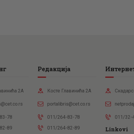
нг
Редакција
Интернет
авинића 2А
Косте Главинића 2А
Скадарс
is@cet.co.rs
portalibris@cet.co.rs
netproda
83-78
011/264-83-78
011/32-
82-89
011/264-82-89
Linkovi