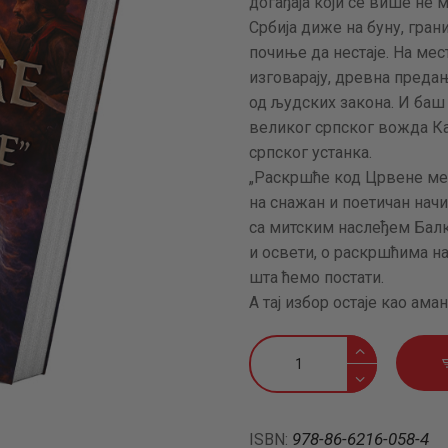
догађаја који се више не 
АКТУЕЛНОСТИ
Србија диже на буну, гран
почиње да нестаје. На мес
ЦЕНОВНИК
изговарају, древна преда
од људских закона. И баш 
великог српског вожда Ка
ПИСМО
српског устанка.
„Раскршће код Црвене меха
на снажан и поетичан начи
са митским наслеђем Балка
и освети, о раскршћима на
шта ћемо постати.
А тај избор остаје као ама
Раскршће
код
„Црвене
механе”
978-86-6216-058-4
ISBN:
–