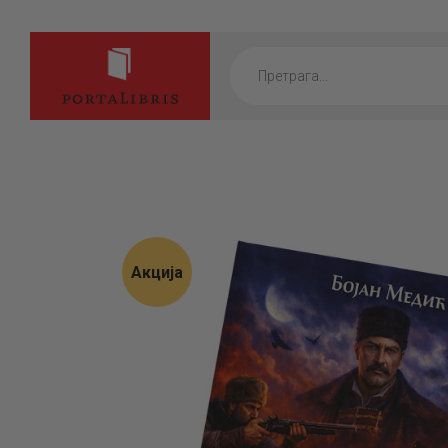
Products
search
Акција