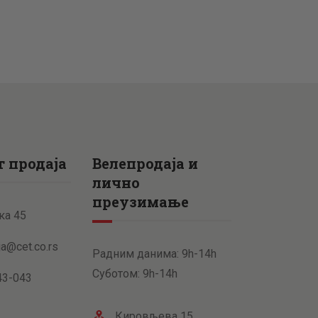
 продаја
Велепродаја и
лично
преузимање
ка 45
ja@cet.co.rs
Радним данима: 9h-14h
Суботом: 9h-14h
43-043
Кировљева 15