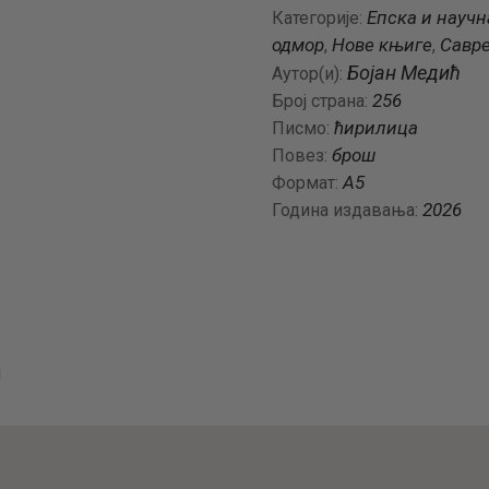
Епска и науч
Категорије:
Црни
одмор
Нове књиге
Савр
,
,
Ђорђије
Бojaн Мeдић
Аутор(и):
количина
256
Број страна:
ћирилица
Писмо:
брош
Повез:
А5
Формат:
2026
Година издавања: