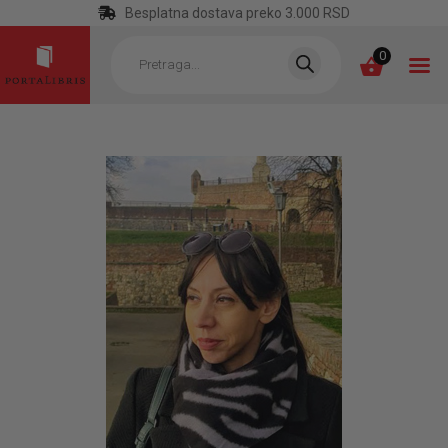
Besplatna dostava preko 3.000 RSD
Products
search
0
POČETNA
KATEGORIJE
NAJPRODAVANIJE
NOVE KNJIGE
OTRGNUTO OD
ZABORAVA
AUTORI
AKTUELNOSTI