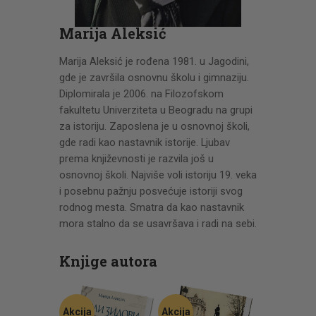
CENOVNIK
PISMO
Marija Aleksić
Marija Aleksić je rođena 1981. u Jagodini,
gde je završila osnovnu školu i gimnaziju.
Diplomirala je 2006. na Filozofskom
fakultetu Univerziteta u Beogradu na grupi
za istoriju. Zaposlena je u osnovnoj školi,
gde radi kao nastavnik istorije. Ljubav
prema književnosti je razvila još u
osnovnoj školi. Najviše voli istoriju 19. veka
i posebnu pažnju posvećuje istoriji svog
rodnog mesta. Smatra da kao nastavnik
mora stalno da se usavršava i radi na sebi.
Knjige autora
Akcija
Akcija