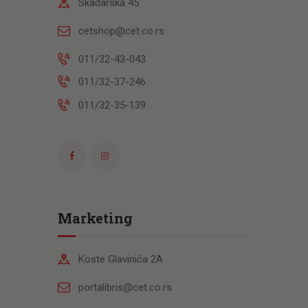
Skadarska 45
cetshop@cet.co.rs
011/32-43-043
011/32-37-246
011/32-35-139
Marketing
Koste Glavinića 2A
portalibris@cet.co.rs