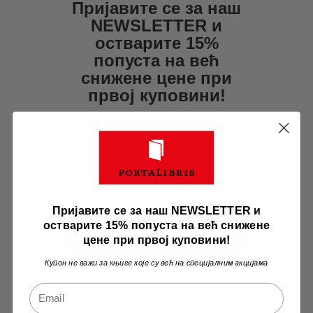
825
0
.
Пријавите се за наш
NEWSLETTER и
0
0
остварите 15%
0
рсд.
попуста на већ
рсд.
снижене цене при
првој куповини!
Купон не важи за књиге које су већ на
специјалним акцијама
Пријавите се за наш NEWSLETTER и
остварите 15% попуста на већ снижене
ПРИЈАВА
цене при првој куповини!
Купон не важи за књиге које су већ на специјалним акцијама