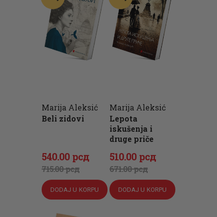
Marija Aleksić
Marija Aleksić
Beli zidovi
Lepota
iskušenja i
druge priče
Originalna
Trenutna
Originalna
Trenutna
540
.
00
рсд
510
.
00
рсд
cena
cena
cena
cena
715
.
00
рсд
671
.
00
рсд
je
je:
je
je:
DODAJ U KORPU
DODAJ U KORPU
bila:
540
.
bila:
510
.
715
0
.
671
0
.