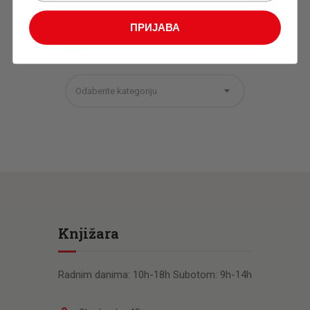
Žanrovi
ПРИЈАВА
Odaberite kategoriju
Knjižara
Radnim danima: 10h-18h Subotom: 9h-14h