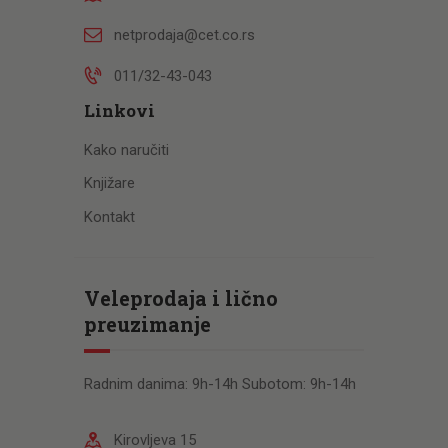
netprodaja@cet.co.rs
011/32-43-043
Linkovi
Kako naručiti
Knjižare
Kontakt
Veleprodaja i lično
preuzimanje
Radnim danima: 9h-14h Subotom: 9h-14h
Kirovljeva 15