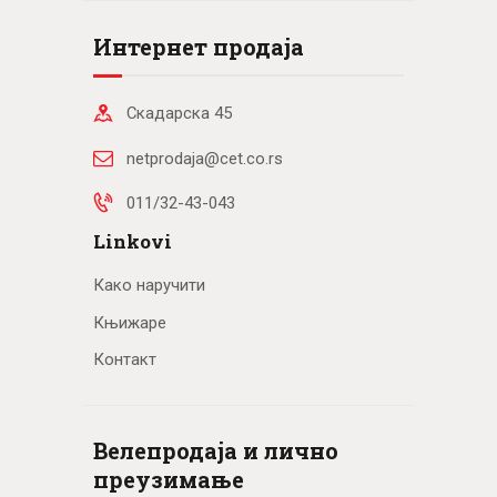
Интернет продаја
Скадарска 45
netprodaja@cet.co.rs
011/32-43-043
Linkovi
Како наручити
Књижаре
Контакт
Велепродаја и лично
преузимање