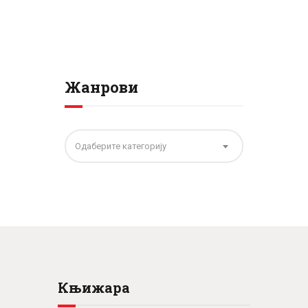
Жанрови
Одаберите категорију
Књижара