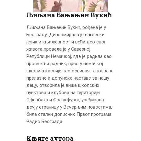
ЦЕНОВНИК
ПИСМО
Љиљана Бањањин Вукић
Љиљана Бањанин Вукић, рођена је у
Београду. Дипломирала је енглески
језик и књижевност и већи део свог
живота провела је у Савезној
Републици Немачкој, где је радила као
просветни радник, прво у немачкој
школи а касније као оснивач такозване
прелазне и допунске наставе за нашу
децу, отворила је више школских
пунктова и клубова на територији
Офенбаха и Франкфурта, уређивала
дечју страницу у Вечерњим новостима,
била стални дописник Првог програма
Радио Београда.
Књиге аутора