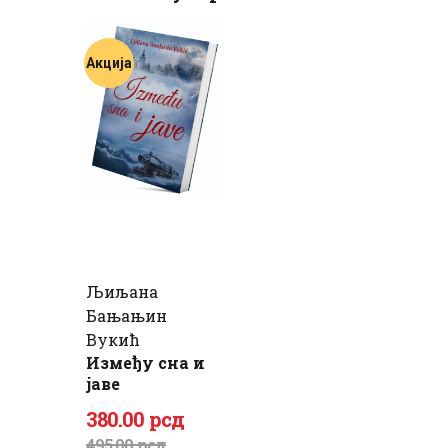
Акција
Љиљана
Бањањин
Вукић
Између сна и
јаве
Оригинална
Тренутна
380
.
00
рсд
цена
цена
495
.
00
рсд