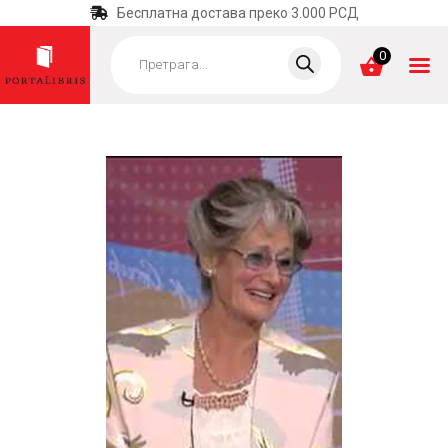
Бесплатна достава преко 3.000 РСД
Products
search
0
ПОЧЕТНА
КАТЕГОРИЈЕ
НАЈПРОДАВАНИЈЕ
НОВЕ КЊИГЕ
ОТРГНУТО ОД
ЗАБОРАВА
АУТОРИ
АКТУЕЛНОСТИ