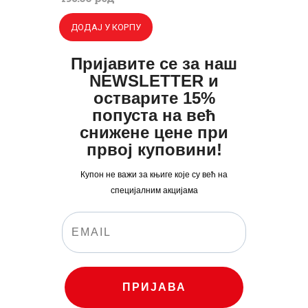
је
је:
ДОДАЈ У КОРПУ
била:
380
.
495
0
.
Пријавите се за наш
NEWSLETTER и
0
0
остварите 15%
0
рсд.
попуста на већ
рсд.
снижене цене при
првој куповини!
Купон не важи за књиге које су већ на
специјалним акцијама
ПРИЈАВА