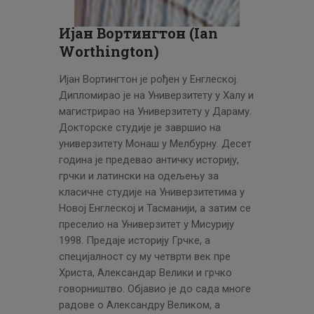
ЦЕНОВНИК
ПИСМО
Ијан Вортингтон (Ian
Worthington)
Ијан Вортингтон је рођен у Енглеској.
Дипломирао је на Универзитету у Халу и
магистрирао на Универзитету у Дараму.
Докторске студије је завршио на
универзитету Монаш у Мелбурну. Десет
година је предевао античку историју,
грчки и латински на одељењу за
класичне студије на Универзитетима у
Новој Енглеској и Тасманији, а затим се
преселио на Универзитет у Мисурију
1998. Предаје историју Грчке, а
специјалност су му четврти век пре
Христа, Александар Велики и грчко
говорништво. Објавио је до сада многе
радове о Александру Великом, а