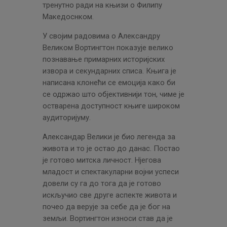
тренутно ради на књизи о Филипу
Македоснком.
У својим радовима о Александру
Великом Вортингтон показује велико
познавање примарних историјских
извора и секундарних списа. Књига је
написана клонећи се емоција како би
се одржао што објективнији тон, чиме је
остварена доступност књиге широком
аудиторијуму.
Александар Велики је био легенда за
живота и то је остао до данас. Постао
је готово митска личност. Нјегова
младост и спектакуларни војни успеси
довели су га до тога да је готово
искључио све друге аспекте живота и
почео да верује за себе да је бог на
земљи. Вортингтон износи став да је