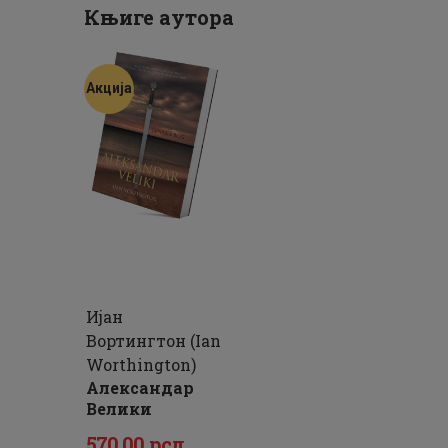
Књиге аутора
Акција
Ијан
Вортингтон (Ian
Worthington)
Александар
Велики
Оригинална
Тренутна
570
.
00
рсд