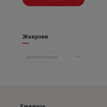
Жанрови
Одаберите категорију
Књижара