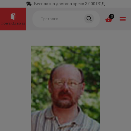
Бесплатна достава преко 3.000 РСД
Products
search
0
ПОЧЕТНА
КАТЕГОРИЈЕ
НАЈПРОДАВАНИЈЕ
НОВЕ КЊИГЕ
ОТРГНУТО ОД
ЗАБОРАВА
АУТОРИ
АКТУЕЛНОСТИ