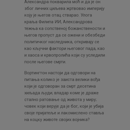
Александра покварила моћ и да је он
због личних циљева жртвовао империју
коју је његов отац стварао. Улога
краља Филипа ИИ, Александрова
тежња ка сопственој божанствености и
његов пропуст да се ожени и обезбеди
политичког наследника, откривају се
као кључни фактори његовог пада, као
и хаоса и крвопролића који су уследили
после његове смрти.
Вортингтон настоји да одговори на
питања колико је заиста велики вођа
који је одговоран за смрт десетина
хиљада људи; владар коме је драже
стално ратовање од живота у миру;
човек који верује да је бог, који је убија
своје пријатеље и лакомислено ставља
на коцку животе својих војника?