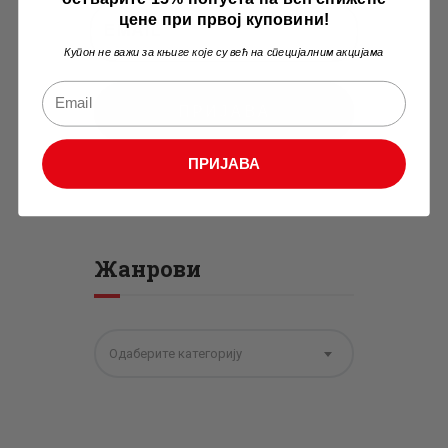
цене при првој куповини!
Купон не важи за књиге које су већ на специјалним акцијама
ПРИЈАВА
ПРИЈАВА
Жанрови
Одаберите категорију