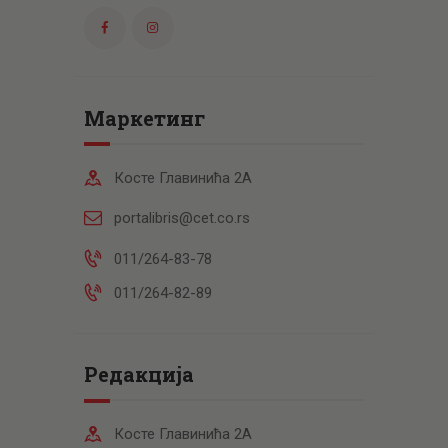
Маркетинг
Косте Главинића 2А
portalibris@cet.co.rs
011/264-83-78
011/264-82-89
Редакција
Косте Главинића 2А