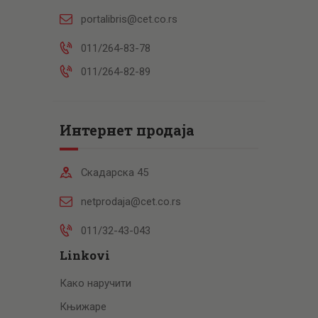
portalibris@cet.co.rs
011/264-83-78
011/264-82-89
Интернет продаја
Скадарска 45
netprodaja@cet.co.rs
011/32-43-043
Linkovi
Како наручити
Књижаре