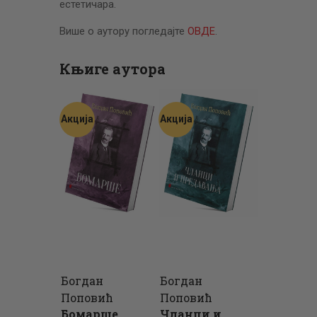
естетичара.
Више о аутору погледајте
ОВДЕ
.
Књиге аутора
Акција
Акција
Богдан
Богдан
Поповић
Поповић
Бомарше
Чланци и