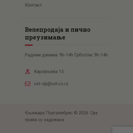
Контакт
Велепродаја и лично
преузимање
Радним данима: 9h-14h Суботом: 9h-14h
Кировљева 15
cet-vlp@cet.co.rs
Књижара Порталибрис © 2026. Сва
права су задржана.