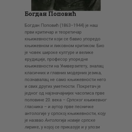
ЦЕНОВНИК
ПИСМО
Богдан Поповић
Богдан Поповић (1863–1944) је наш
први критичар и теоретичар
књижевности који се бавио упоредо
књижевном и ликовном критиком. Био
је човек широке културе и велике
ерудиције, професор упоредне
књижевности на Универзитету, зналац
класичних и главних модерних језика,
познавалац не само књижевности него
и свих других уметности. Покретач је
једног од најзначајнијих часописа прве
половине 20. века –
Српског књижевног
гласника
– и аутор прве песничке
антологије у српској књижевности, коју
је назвао
Антологија новије српске
лирике
, у којој се приказује и у улози