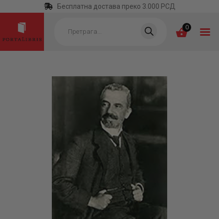
Бесплатна достава преко 3.000 РСД
Products
search
0
ПОЧЕТНА
КАТЕГОРИЈЕ
НАЈПРОДАВАНИЈЕ
НОВЕ КЊИГЕ
ОТРГНУТО ОД
ЗАБОРАВА
АУТОРИ
АКТУЕЛНОСТИ