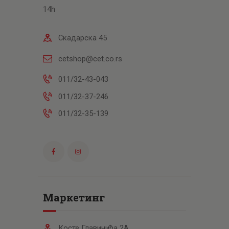
14h
Скадарска 45
cetshop@cet.co.rs
011/32-43-043
011/32-37-246
011/32-35-139
Маркетинг
Косте Главинића 2А