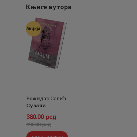
Књиге аутора
Акција
Божидар Савић
Сузана
Оригинална
Тренутна
380
.
00
рсд
цена
цена
495
.
00
рсд
је
је: