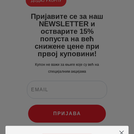
ДОДАЈ У КОРПУ
била:
380
.
495
0
.
Пријавите се за наш
NEWSLETTER и
0
0
остварите 15%
0
рсд.
попуста на већ
рсд.
снижене цене при
првој куповини!
Купон не важи за књиге које су већ на
специјалним акцијама
ПРИЈАВА