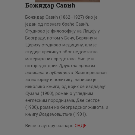
ЦЕНОВНИК
Божидар Савић
ПИСМО
Божидар Савић (1862–1927) био је
један од познате браће Савић.
Студирао је филозофију на Лицеју у
Београду, потом у Бечу, Берлину и
Цириху студирао медицину, али је
студије прекинуо због недостатка
материјалних средстава. Био је и
потпредседник
Друштва српских
новинара и публициста
. Заинтересован
за историју и политику, написао је
неколико књига, од којих се издвајају:
Сузана
(1900), роман о угледним
енглеским породицама,
Две сестре
(1900), роман из београдског живота, и
књигу
Владановштина
(1901).
Више о аутору сазнајте
ОВДЕ
.