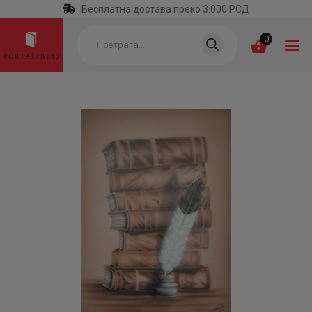
Бесплатна достава преко 3.000 РСД
Products
search
0
ПОЧЕТНА
КАТЕГОРИЈЕ
НАЈПРОДАВАНИЈЕ
НОВЕ КЊИГЕ
ОТРГНУТО ОД
ЗАБОРАВА
АУТОРИ
АКТУЕЛНОСТИ