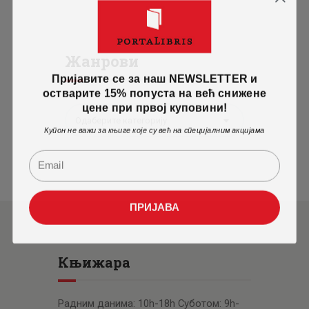
Жанрови
Пријавите се за наш NEWSLETTER и
остварите 15% попуста на већ снижене
цене при првој куповини!
Одаберите категорију
Купон не важи за књиге које су већ на специјалним акцијама
ПРИЈАВА
Књижара
Радним данима: 10h-18h Суботом: 9h-