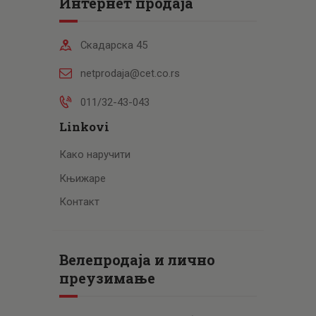
Интернет продаја
Скадарска 45
netprodaja@cet.co.rs
011/32-43-043
Linkovi
Како наручити
Књижаре
Контакт
Велепродаја и лично
преузимање