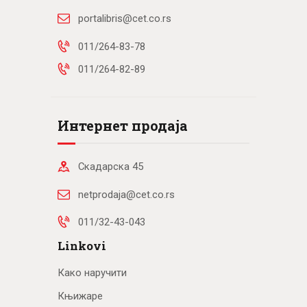
portalibris@cet.co.rs
011/264-83-78
011/264-82-89
Интернет продаја
Скадарска 45
netprodaja@cet.co.rs
011/32-43-043
Linkovi
Како наручити
Књижаре