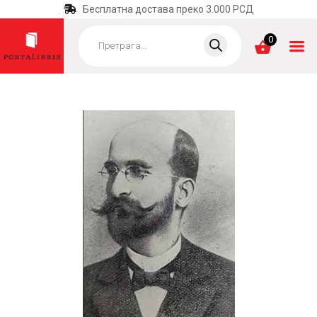
Бесплатна достава преко 3.000 РСД
Products
search
0
ПОЧЕТНА
КАТЕГОРИЈЕ
НАЈПРОДАВАНИЈЕ
НОВЕ КЊИГЕ
ОТРГНУТО ОД
ЗАБОРАВА
АУТОРИ
АКТУЕЛНОСТИ