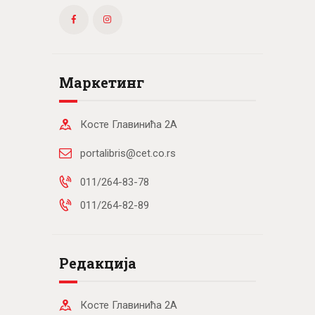
Маркетинг
Косте Главинића 2А
portalibris@cet.co.rs
011/264-83-78
011/264-82-89
Редакција
Косте Главинића 2А