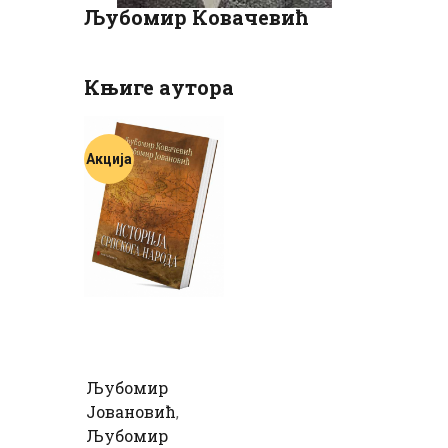
ЦЕНОВНИК
Љубомир Ковачевић
ПИСМО
Књиге аутора
Акција
Љубомир
Јовановић
,
Љубомир