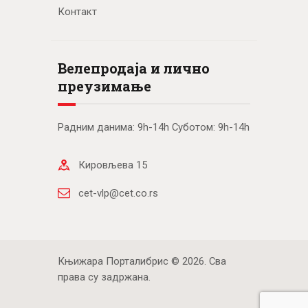
Контакт
Велепродаја и лично
преузимање
Радним данима: 9h-14h Суботом: 9h-14h
Кировљева 15
cet-vlp@cet.co.rs
Књижара Порталибрис © 2026. Сва
права су задржана.