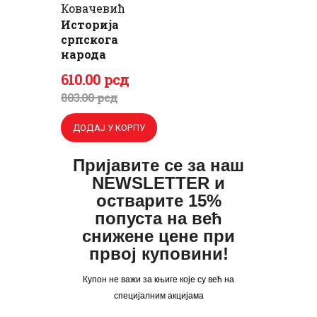
Ковачевић
Историја
српскога
народа
Оригинална
Тренутна
610
.
00
рсд
цена
цена
803
.
00
рсд
је
је:
ДОДАЈ У КОРПУ
била:
610
.
803
0
.
Пријавите се за наш
NEWSLETTER и
0
0
остварите 15%
0
рсд.
попуста на већ
рсд.
снижене цене при
првој куповини!
Купон не важи за књиге које су већ на
специјалним акцијама