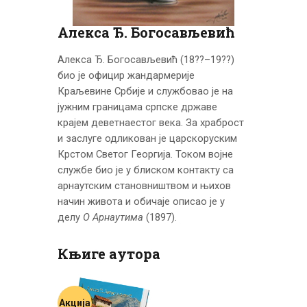
ЦЕНОВНИК
ПИСМО
Алекса Ђ. Богосављевић
Алекса Ђ. Богосављевић (18??–19??)
био је официр жандар­мерије
Краљевине Србије и службовао је на
јужним границама српске државе
крајем деветнаестог века. За храброст
и заслуге одликован је царскоруским
Крстом Светог Георгија. Током војне
службе био је у блиском контакту са
арнаутским становништвом и њихов
начин живота и обичаје описао је у
делу
О Арнаутима
(1897).
Књиге аутора
Акција