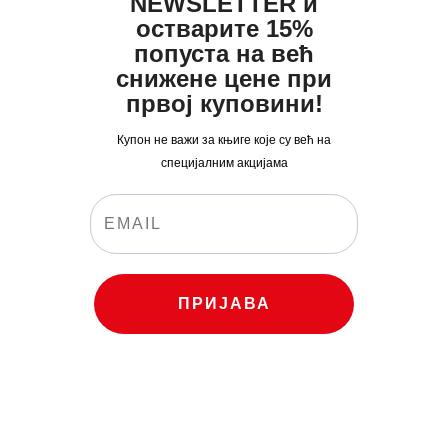
NEWSLETTER и
0
0
остварите 15%
0
рсд.
попуста на већ
рсд.
снижене цене при
првој куповини!
Купон не важи за књиге које су већ на
специјалним акцијама
ПРИЈАВА