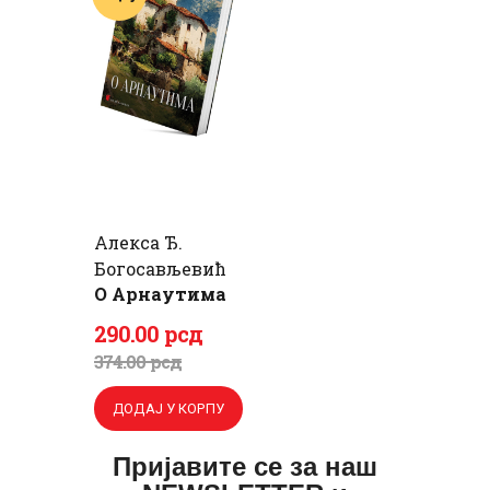
Алекса Ђ.
Богосављевић
О Арнаутима
Оригинална
Тренутна
290
.
00
рсд
цена
цена
374
.
00
рсд
је
је:
ДОДАЈ У КОРПУ
била:
290
.
374
0
.
Пријавите се за наш