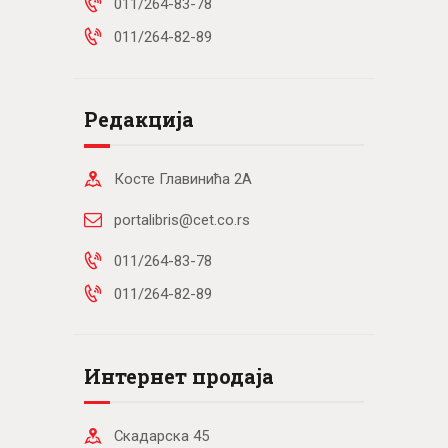
011/264-83-78
011/264-82-89
Редакција
Косте Главинића 2А
portalibris@cet.co.rs
011/264-83-78
011/264-82-89
Интернет продаја
Скадарска 45