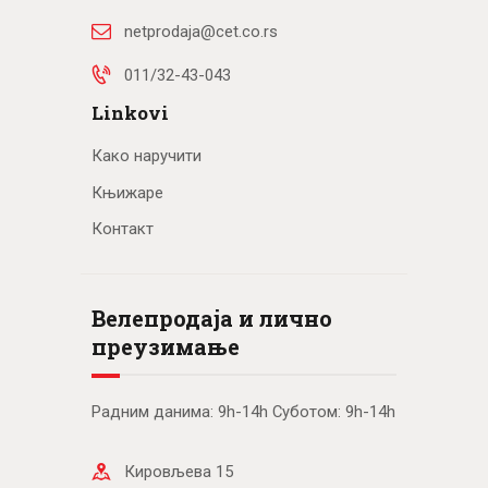
netprodaja@cet.co.rs
011/32-43-043
Linkovi
Како наручити
Књижаре
Контакт
Велепродаја и лично
преузимање
Радним данима: 9h-14h Суботом: 9h-14h
Кировљева 15