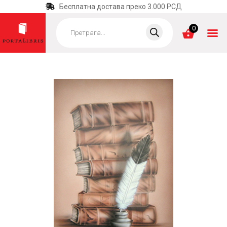
Бесплатна достава преко 3.000 РСД
Products
search
0
ПОЧЕТНА
КАТЕГОРИЈЕ
НАЈПРОДАВАНИЈЕ
НОВЕ КЊИГЕ
ОТРГНУТО ОД
ЗАБОРАВА
АУТОРИ
АКТУЕЛНОСТИ