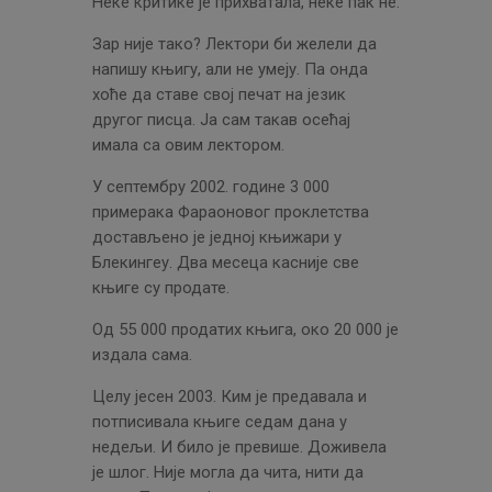
Неке критике је прихватала, неке пак не.
Зар није тако? Лектори би желели да
напишу књигу, али не умеју. Па онда
хоће да ставе свој печат на језик
другог писца. Ја сам такав осећај
имала са овим лектором.
У септембру 2002. године 3 000
примерака Фараоновог проклетства
достављено је једној књижари у
Блекингеу. Два месеца касније све
књиге су продате.
Од 55 000 продатих књига, око 20 000 је
издала сама.
Целу јесен 2003. Ким је предавала и
потписивала књиге седам дана у
недељи. И било је превише. Доживела
је шлог. Није могла да чита, нити да