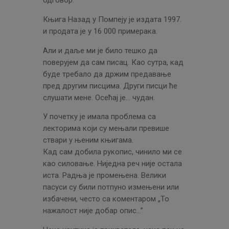
Књига Назад у Помпеју је издата 1997.
и продата је у 16 000 примерака.
Али и даље ми је било тешко да
поверујем да сам писац. Као сутра, кад
буде требало да држим предавање
пред другим писцима. Други писци ће
слушати мене. Осећај је… чудан.
У почетку је имала проблема са
лекторима који су мењали превише
ствари у њеним књигама.
Кад сам добила рукопис, чинило ми се
као силовање. Ниједна реч није остала
иста. Радња је промењена. Велики
пасуси су били потпуно измењени или
избачени, често са коментаром „То
нажалост није добар опис…”