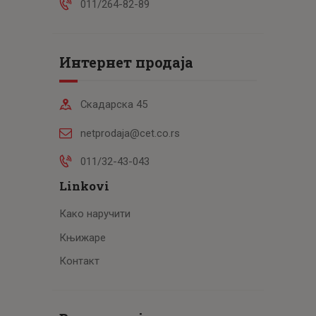
011/264-82-89
Интернет продаја
Скадарска 45
netprodaja@cet.co.rs
011/32-43-043
Linkovi
Како наручити
Књижаре
Контакт