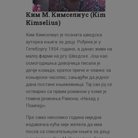
ЦЕНОВНИК
ПИСМО
Ким М. Кимселиус (Kim
Kimselius)
Ким Кимселиус је позната шведска
ауторка књига за децу. Рођена је у
Гетеборгу 1954. године, а данас живи на
малој фарми на југу Шведске. Још као
осмогодишња девојчица писала је
дечје комаде, кратке приче и чланке за
коњарски часопис, сањајући да једног
дана постане књижевница. Тај сан јој се
остварио са првим романом у коме је
главна јунакиња Рамона, «Назад у
Помпеју».
Пре само неколико година ниједна
издавачка кућа није желела да има
посла са списатељицом књига за децу