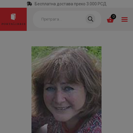
Бесплатна достава преко 3.000 РСД
Products
search
0
ПОЧЕТНА
КАТЕГОРИЈЕ
НАЈПРОДАВАНИЈЕ
НОВЕ КЊИГЕ
ОТРГНУТО ОД
ЗАБОРАВА
АУТОРИ
АКТУЕЛНОСТИ