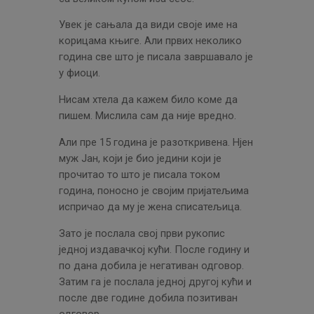
Увек је сањала да види своје име на
корицама књиге. Али првих неколико
година све што је писала завршавало је
у фиоци.
Нисам хтела да кажем било коме да
пишем. Мислила сам да није вредно.
Али пре 15 година је разоткривена. Нјен
муж Јан, који је био једини који је
прочитао то што је писала током
година, поносно је својим пријатељима
испричао да му је жена списатељица.
Зато је послала свој први рукопис
једној издавачкој кући. После годину и
по дана добила је негативан одговор.
Затим га је послала једној другој кући и
после две године добила позитиван
одговор.