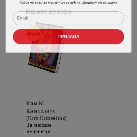
Купон не важи за књиге које су већ на специјалним акцијама
Књиге аутора
Акција
ПРИЈАВА
Ким М.
Кимселиус
(Kim Kimselius)
Ја нисам
вештица