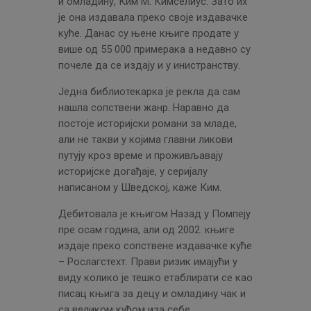
и омладину, Ким М. Кимселиус. Зато их
је она издавала преко своје издавачке
куће. Данас су њене књиге продате у
више од 55 000 примерака а недавно су
почеле да се издају и у инистранству.
Једна библиотекарка је рекла да сам
нашла сопствени жанр. Наравно да
постоје историјски романи за младе,
али не такви у којима главни ликови
путују кроз време и проживљавају
историјске догађаје, у серијалу
написаном у Шведској, каже Ким.
Дебитовала је књигом Назад у Помпеју
пре осам година, али од 2002. књиге
издаје преко сопствене издавачке куће
– Рослагстеxт. Прави ризик имајући у
виду колико је тешко етаблирати се као
писац књига за децу и омладину чак и
са великом кућом иза себе.