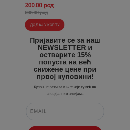
Оригинална
Тренутна
200
.
00
рсд
цена
цена
308
.
00
рсд
је
је:
ДОДАЈ У КОРПУ
била:
200
.
308
0
.
Пријавите се за наш
NEWSLETTER и
0
0
остварите 15%
0
рсд.
попуста на већ
рсд.
снижене цене при
првој куповини!
Купон не важи за књиге које су већ на
специјалним акцијама