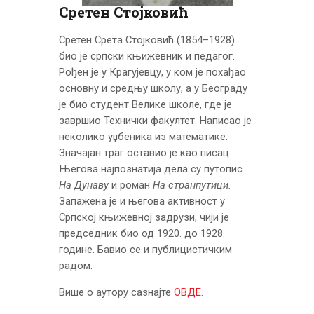
ЦЕНОВНИК
Сретен Стојковић
ПИСМО
Сретен Срета Стојковић (1854–1928)
био је српски књижевник и педагог.
Рођен је у Крагујевцу, у ком је похађао
основну и средњу школу, а у Београду
је био студент Велике школе, где је
завршио Технички факултет. Написао је
неколико уџбеника из математике.
Значајан траг оставио је као писац.
Његова најпознатија дела су путопис
На Дунаву
и роман
На странпутици.
Запажена је и његова активност у
Српској књижевној задрузи, чији је
председник био од 1920. до 1928.
године. Бавио се и публицистичким
радом.
Више о аутору сазнајте
ОВДЕ
.