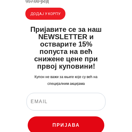
цена
цена
957
.
00
рсд
је
је:
ДОДАЈ У КОРПУ
била:
720
.
957
0
.
Пријавите се за наш
NEWSLETTER и
0
0
остварите 15%
0
рсд.
попуста на већ
рсд.
снижене цене при
првој куповини!
Купон не важи за књиге које су већ на
специјалним акцијама
ПРИЈАВА