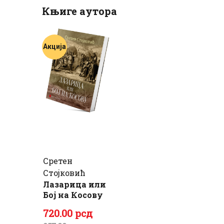
Књиге аутора
Акција
Сретен
Стојковић
Лазарица или
Бој на Косову
Оригинална
Тренутна
720
.
00
рсд