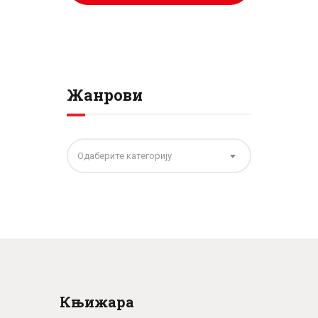
Жанрови
Одаберите категорију
Књижара