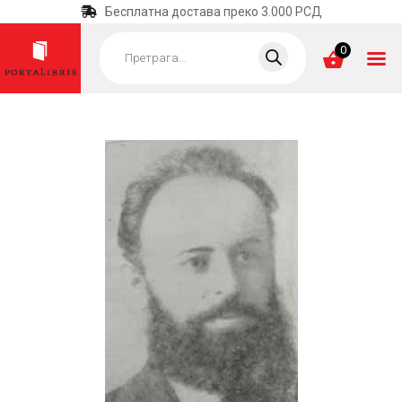
Бесплатна достава преко 3.000 РСД
Products
search
0
ПОЧЕТНА
КАТЕГОРИЈЕ
НАЈПРОДАВАНИЈЕ
НОВЕ КЊИГЕ
ОТРГНУТО ОД
ЗАБОРАВА
АУТОРИ
АКТУЕЛНОСТИ