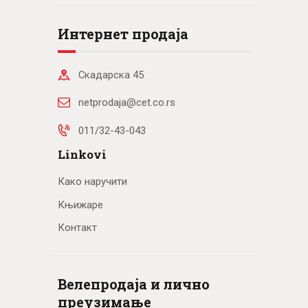
Интернет продаја
Скадарска 45
netprodaja@cet.co.rs
011/32-43-043
Linkovi
Како наручити
Књижаре
Контакт
Велепродаја и лично
преузимање