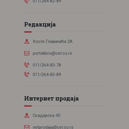
011/264-82-89
Редакција
Косте Главинића 2А
portalibris@cet.co.rs
011/264-83-78
011/264-82-89
Интернет продаја
Скадарска 45
netprodaja@cet.co.rs