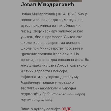
ЦЕНОВНИК
Јован Миодраговић
ПИСМО
Јован Миодраговић (1854–1926) био је
познати српски педагог, методичар,
аутор приручника из тих области и
писац. Своју каријеру започео је као
учитељ, био и професор Учитељске
школе, као и референт за основне
школе при Министарству просвете и
црквених послова Краљевине. На
српски је превео два епохална дела:
Ве­­­­­­­
лику дидактику
Јана Амоса Коменског
и
Етику
Хербарта Спенсера.
Најпознатија ауторска дела су му
Најобичније грешке у настави и
васпитању школском
и
Народна
педагогија у Срба или како наш народ
подиже пород свој.
Више о аутору сазнајте
ОВДЕ
.