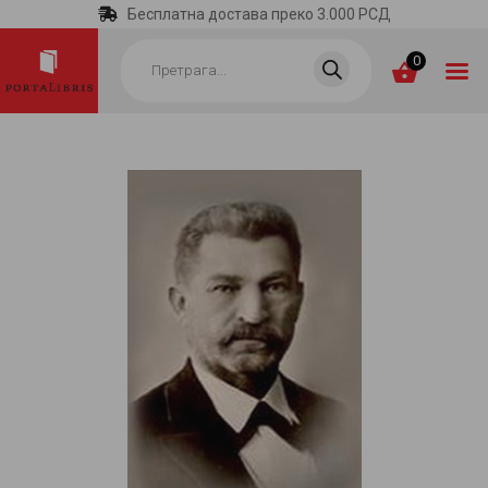
Бесплатна достава преко 3.000 РСД
Products
search
0
ПОЧЕТНА
КАТЕГОРИЈЕ
НАЈПРОДАВАНИЈЕ
НОВЕ КЊИГЕ
ОТРГНУТО ОД
ЗАБОРАВА
АУТОРИ
АКТУЕЛНОСТИ