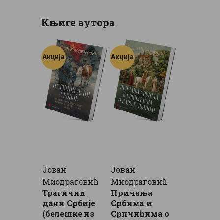
Књиге аутора
Акција
Акција
Јован
Јован
Миодраговић
Миодраговић
Трагични
Причања
дани Србије
Србима и
(белешке из
Српчићима о