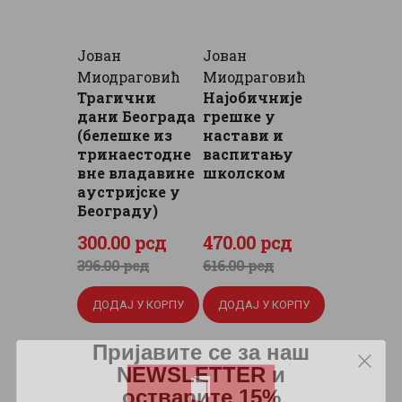
Јован
Јован
Миодраговић
Миодраговић
Трагични
Најобичније
дани Београда
грешке у
(белешке из
настави и
тринаестодне
васпитању
вне владавине
школском
аустријске у
Београду)
Оригинална
Тренутна
Оригинална
Тренутна
300
.
00
рсд
470
.
00
рсд
цена
цена
цена
цена
396
.
00
рсд
616
.
00
рсд
је
је:
је
је:
ДОДАЈ У КОРПУ
ДОДАЈ У КОРПУ
била:
300
.
била:
470
.
396
0
.
616
0
.
Пријавите се за наш
NEWSLETTER и
0
0
0
0
остварите 15%