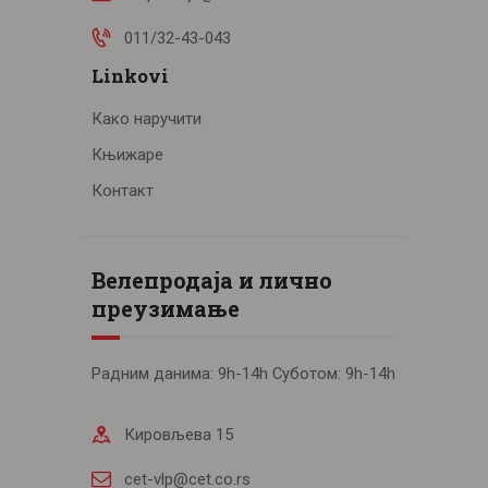
011/32-43-043
Linkovi
Како наручити
Књижаре
Контакт
Велепродаја и лично
преузимање
Радним данима: 9h-14h Суботом: 9h-14h
Кировљева 15
cet-vlp@cet.co.rs