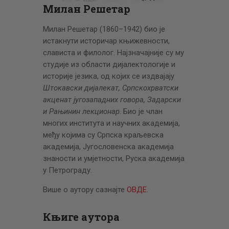
ЦЕНОВНИК
Милан Решетар
ПИСМО
Милан Решетар (1860–1942) био је
истакнути историчар књижевности,
слависта и филолог. Најзначајније су му
студије из области дијалектологије и
историје језика, од којих се издвајају
Штокавски дијалекат, Српскохрватски
акценат југозападних говора, Задарски
и Рањинин лекционар
. Био је члан
многих института и научних академија,
међу којима су Српска краљевска
академија, Југословенска академија
знаности и умјетности, Руска академија
у Петрограду.
Више о аутору сазнајте
ОВДЕ
.
Књиге аутора