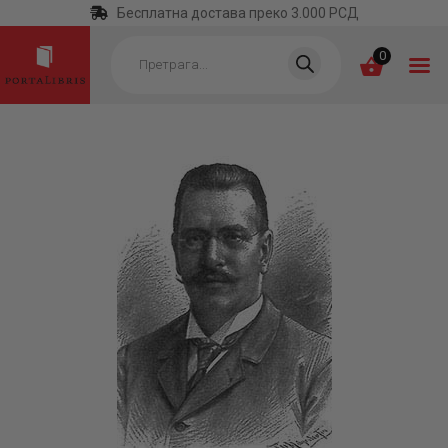
Бесплатна достава преко 3.000 РСД
Products
search
0
ПОЧЕТНА
КАТЕГОРИЈЕ
НАЈПРОДАВАНИЈЕ
НОВЕ КЊИГЕ
ОТРГНУТО ОД
ЗАБОРАВА
АУТОРИ
АКТУЕЛНОСТИ