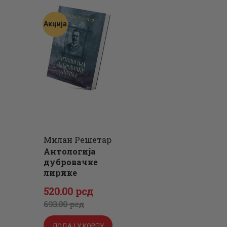
Акција
Милан Решетар
Антологија
дубровачке
лирике
Оригинална
Тренутна
520
.
00
рсд
цена
цена
693
.
00
рсд
је
је:
ДОДАЈ У КОРПУ