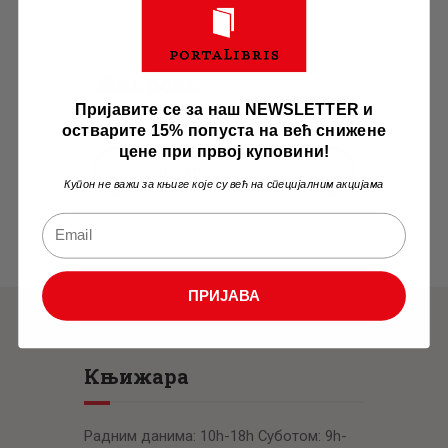
Жанрови
Пријавите се за наш NEWSLETTER и
остварите 15% попуста на већ снижене
цене при првој куповини!
Одаберите категорију
Купон не важи за књиге које су већ на специјалним акцијама
ПРИЈАВА
Књижара
Радним данима: 10h-18h Суботом: 9h-