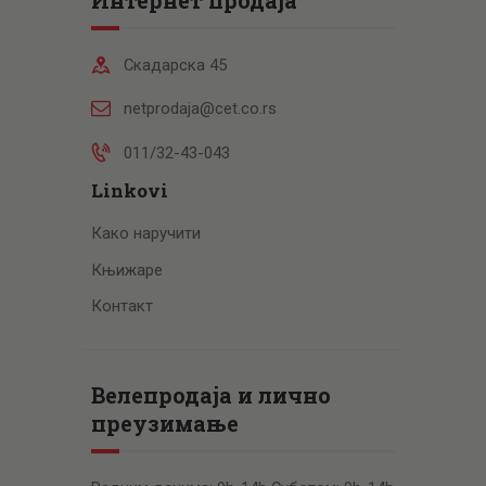
Скадарска 45
netprodaja@cet.co.rs
011/32-43-043
Linkovi
Како наручити
Књижаре
Контакт
Велепродаја и лично
преузимање