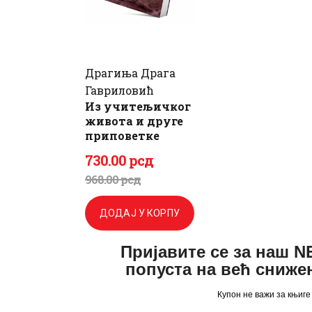
Драгиња Драга
Гавриловић
Из учитељичког
живота и друге
приповетке
730
.
00
рсд
Оригинална
Тренутна
968
.
00
рсд
цена
цена
ДОДАЈ У КОРПУ
је
је:
Пријавите се за наш 
била:
730
.
попуста на већ сниже
968
0
.
Купон не важи за књиге