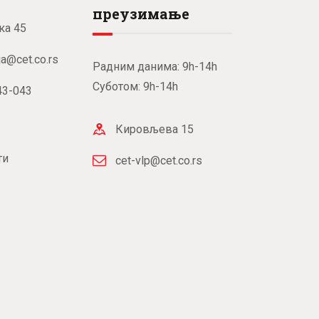
преузимање
ка 45
ja@cet.co.rs
Радним данима: 9h-14h
Суботом: 9h-14h
43-043
Кировљева 15
ти
cet-vlp@cet.co.rs