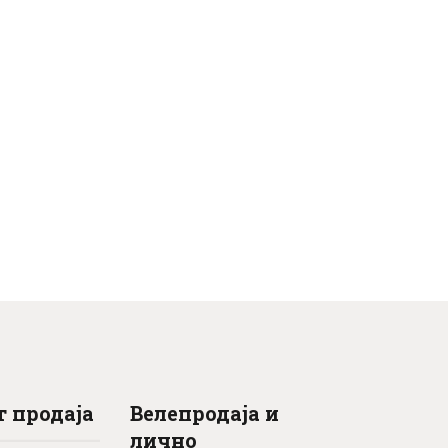
 продаја
Велепродаја и
лично