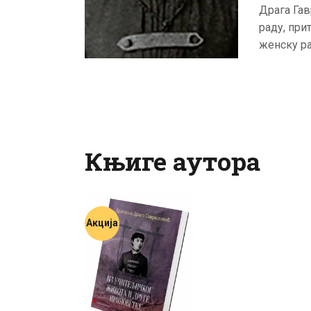
Драга Га
раду, при
женску р
Књиге аутора
Акција