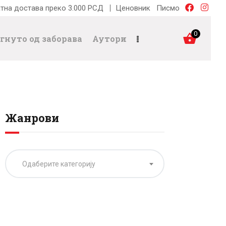
тна достава преко 3.000 РСД
Ценовник
Писмо
0
гнуто од заборава
Аутори
Жанрови
Одаберите категорију