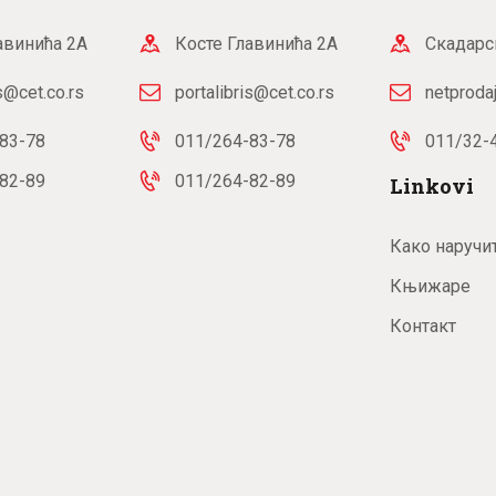
авинића 2А
Косте Главинића 2А
Скадарс
is@cet.co.rs
portalibris@cet.co.rs
netproda
83-78
011/264-83-78
011/32-
82-89
011/264-82-89
Linkovi
Како наручи
Књижаре
Контакт