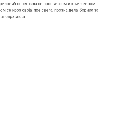
вриловић посветила се просветном и књижевном
АКТУЕЛНОСТИ
том се кроз своја, пре свега, прозна дела, борила за
авноправност.
ЦЕНОВНИК
ПИСМО