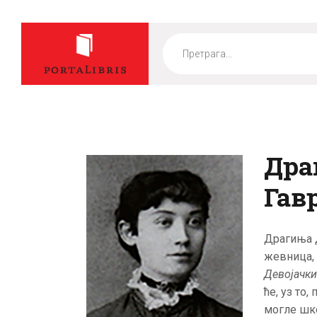
Products
search
Дра
Гав
Драгиња Д
жевница, 
Девојачк
ће, уз то
могле шк