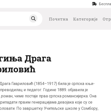
Беспла
ПОЧЕТНА
Почетна
Категорије
Отр
КАТЕГОРИЈЕ
НАЈПРОДАВАНИЈ
Е
гиња Драга
НОВЕ КЊИГЕ
риловић
ОТРГНУТО ОД
рага Гавриловић (1854–1917) била је српска књи­
ЗАБОРАВА
преводилац и педагог. Године 1889. објавила је
и роман
, чиме постаје прва српска романсијерка. Она
АУТОРИ
, припадати првим генерацијама девојака које су се
оловати. По завршетку Учитељске школе у Сомбору,