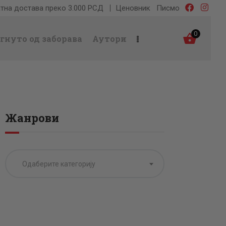
тна достава преко 3.000 РСД
Ценовник
Писмо
0
гнуто од заборава
Аутори
Жанрови
Одаберите категорију