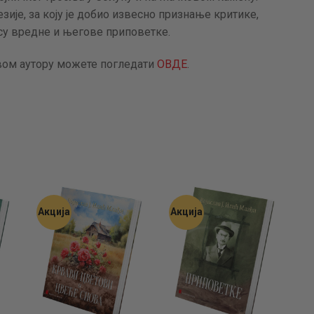
АКТУЕЛНОСТИ
зије, за коју је добио извесно признање критике,
су вредне и његове приповетке.
ЦЕНОВНИК
вом аутору можете погледати
ОВДЕ
.
ПИСМО
Акција
Акција