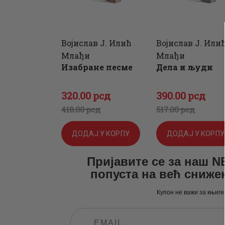
Војислав Ј. Илић
Војислав Ј. Или
Млађи
Млађи
Изабране песме
Дела и људи
320
.
00
рсд
390
.
00
рсд
Оригинална
Тренутна
Оригиналн
Тренутна
418
.
00
рсд
517
.
00
рсд
цена
цена
цена
цена
ДОДАЈ У КОРПУ
ДОДАЈ У КОРПУ
је
је:
је
је:
Пријавите се за наш 
била:
320
.
била:
390
.
попуста на већ сниже
418
0
.
517
0
.
Купон не важи за књиге
0
0
0
0