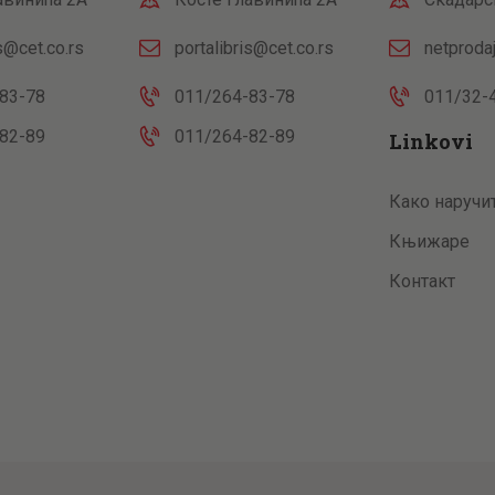
is@cet.co.rs
portalibris@cet.co.rs
netproda
83-78
011/264-83-78
011/32-
82-89
011/264-82-89
Linkovi
Како наручи
Књижаре
Контакт