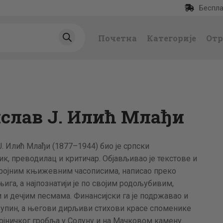
Беспла
ПОЧЕТНА
Почетна
Категорије
Отр
КАТЕГОРИЈЕ
НАЈПРОДАВАНИЈ
Е
ислав Ј. Илић Млађи
НОВЕ КЊИГЕ
Ј. Илић Млађи (1877–1944) био је српски
ОТРГНУТО ОД
, преводилац и критичар. Објављивао је текстове и
бројним књижевним часописима, написао преко
ЗАБОРАВА
њига, а најпознатији је по својим родољубивим,
и дечјим песмама. Финансијски га је подржавао и
АУТОРИ
Пупин, а његови дирљиви стихови красе споменике
ојничког гробља у Солуну и на Мачковом камену.