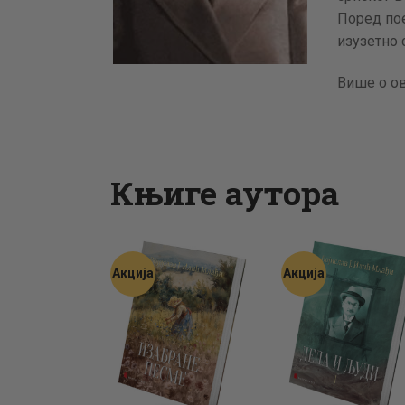
Поред пое
изузетно 
Више о о
Књиге аутора
Акција
Акција