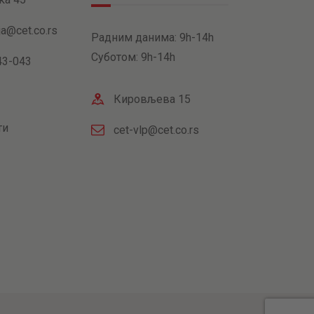
ja@cet.co.rs
Радним данима: 9h-14h
Суботом: 9h-14h
43-043
Кировљева 15
ти
cet-vlp@cet.co.rs