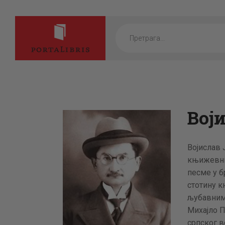
Products
search
Вој
Војислав 
књижевник
песме у 
стотину к
љубавним 
Михајло 
српског в