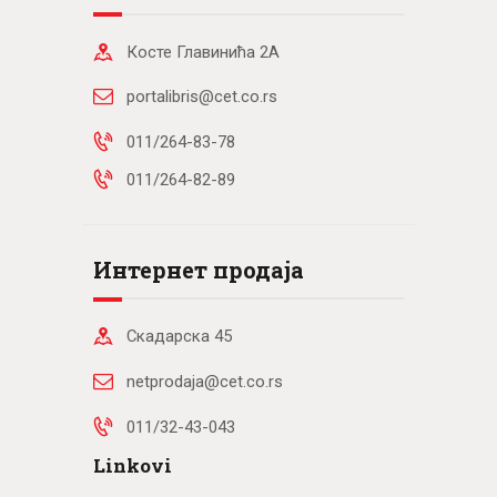
Косте Главинића 2А
portalibris@cet.co.rs
011/264-83-78
011/264-82-89
Интернет продаја
Скадарска 45
netprodaja@cet.co.rs
011/32-43-043
Linkovi