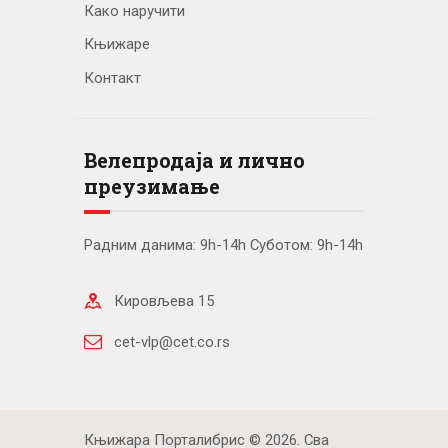
Како наручити
Књижаре
Контакт
Велепродаја и лично
преузимање
Радним данима: 9h-14h Суботом: 9h-14h
Кировљева 15
cet-vlp@cet.co.rs
Књижара Порталибрис © 2026. Сва