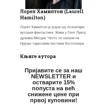
ЦЕНОВНИК
ПИСМО
Лорел Хамилтон (Laurell
Hamilton)
Лорел Хамилтон је једна од познатијих
ауторки фантастике. Живи у Сент Луису,
држава Мисури. Често се налази на
Нјујорк тајмсовим листама бестселера.
Књиге аутора
Пријавите се за наш
NEWSLETTER и
остварите 15%
попуста на већ
снижене цене при
првој куповини!