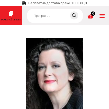
Бесплатна достава преко 3.000 РСД
Products
search
0
ПОЧЕТНА
КАТЕГОРИЈЕ
НАЈПРОДАВАНИЈЕ
НОВЕ КЊИГЕ
ОТРГНУТО ОД
ЗАБОРАВА
АУТОРИ
АКТУЕЛНОСТИ