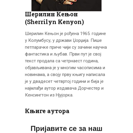
ЦЕНОВНИК
ПИСМО
Шерилин Кењон
(Sherrilyn Kenyon)
Шерилин Кењон је рођена 1965. године
у Колумбусу, у држави Џорџија. Пише
петпарачке приче чији су зачини научна
фантастика и љубав. Први пут је свој
текст продала са четрнаест година,
објављивана је у многим часописима и
новинама, а своју прву књигу написала
је у двадесет четвртој години и бија је
најмлађи аутор издавача Дорчестер и
Кенсингтон из Нјујорка.
Књиге аутора
Пријавите се за наш