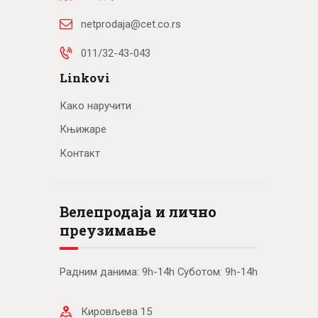
netprodaja@cet.co.rs
011/32-43-043
Linkovi
Како наручити
Књижаре
Контакт
Велепродаја и лично
преузимање
Радним данима: 9h-14h Суботом: 9h-14h
Кировљева 15