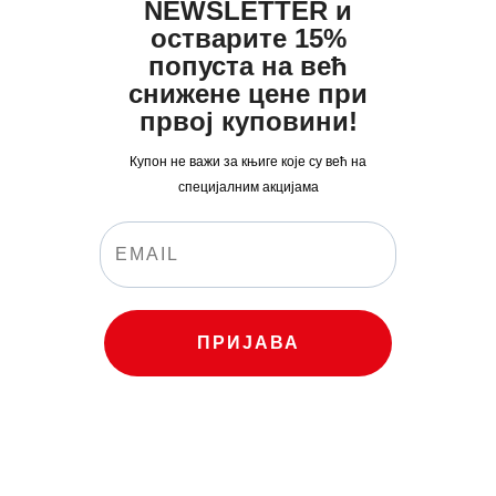
NEWSLETTER и
остварите 15%
попуста на већ
снижене цене при
првој куповини!
Купон не важи за књиге које су већ на
специјалним акцијама
ПРИЈАВА