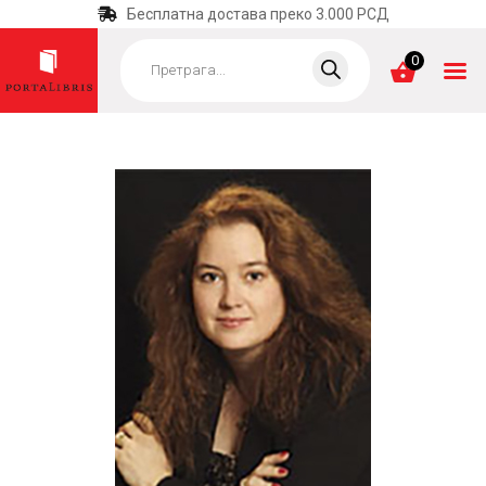
Бесплатна достава преко 3.000 РСД
Products
search
0
ПОЧЕТНА
КАТЕГОРИЈЕ
НАЈПРОДАВАНИЈЕ
НОВЕ КЊИГЕ
ОТРГНУТО ОД
ЗАБОРАВА
АУТОРИ
АКТУЕЛНОСТИ