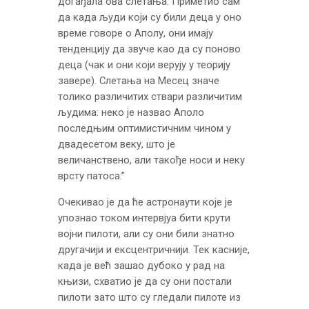
догађала ова слетања: Приметио сам
да када људи који су били деца у оно
време говоре о Аполу, они имају
тенденцију да звуче као да су поново
деца (чак и они који верују у теорију
завере). Слетања на Месец значе
толико различитих ствари различитим
људима: неко је назвао Аполо
последњим оптимистичним чином у
двадесетом веку, што је
величанствено, али такође носи и неку
врсту патоса.”
Очекивао је да ће астронаути које је
упознао током интервјуа бити крути
војни пилоти, али су они били знатно
другачији и ексцентричнији. Тек касније,
када је већ зашао дубоко у рад на
књизи, схватио је да су они постали
пилоти зато што су гледали пилоте из