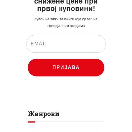
снижене цене при
првој куповини!
Купон не важи за књиге које су већ на
специјалним акцијама
ПРИЈАВА
Жанрови