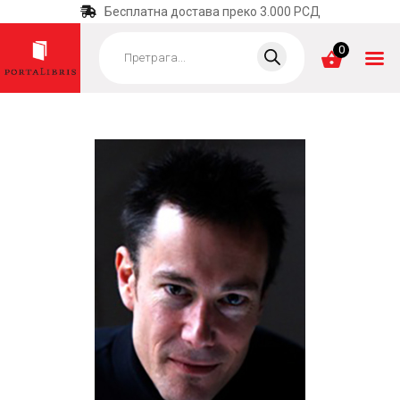
Бесплатна достава преко 3.000 РСД
Products
search
0
ПОЧЕТНА
КАТЕГОРИЈЕ
НАЈПРОДАВАНИЈЕ
НОВЕ КЊИГЕ
ОТРГНУТО ОД
ЗАБОРАВА
АУТОРИ
АКТУЕЛНОСТИ