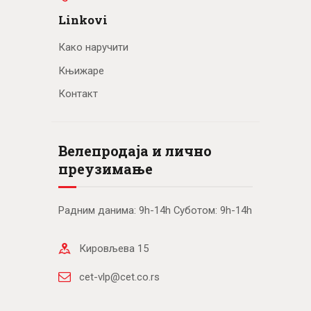
Linkovi
Како наручити
Књижаре
Контакт
Велепродаја и лично
преузимање
Радним данима: 9h-14h Суботом: 9h-14h
Кировљева 15
cet-vlp@cet.co.rs