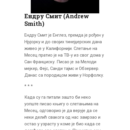
ЦЕНОВНИК
ПИСМО
Ендру Смит (Andrew
Smith)
Ендру Смит је Енглез, премда је рођен у
Нјујорку и до својих тинејџерских дана
живео је у Калифорнији. Слетање на
Месец пратио је на ТВ-у из свог дома у
Сан Франциску. Писао је за Мелоди
мејкер, Фејс, Санди тајмс и Обзервер.
Данас са породицом живи у Норфолку.
* * *
Када су га питали зашто би неко
уопште писао књигу о слетањима на
Месец, одговорио је да верује да се
неки делић свакога од нас замрзао и
остао у узрасту у коме је био када се