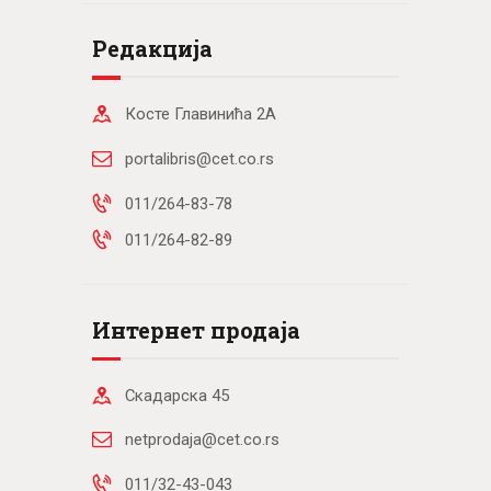
Редакција
Косте Главинића 2А
portalibris@cet.co.rs
011/264-83-78
011/264-82-89
Интернет продаја
Скадарска 45
netprodaja@cet.co.rs
011/32-43-043