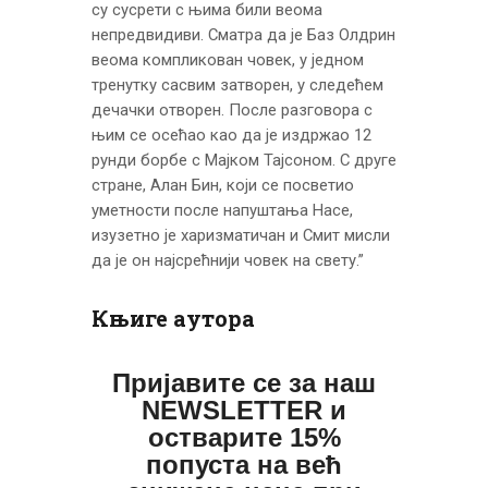
су сусрети с њима били веома
непредвидиви. Сматра да је Баз Олдрин
веома компликован човек, у једном
тренутку сасвим затворен, у следећем
дечачки отворен. После разговора с
њим се осећао као да је издржао 12
рунди борбе с Мајком Тајсоном. С друге
стране, Алан Бин, који се посветио
уметности после напуштања Насе,
изузетно је харизматичан и Смит мисли
да је он најсрећнији човек на свету.”
Књиге аутора
Пријавите се за наш
NEWSLETTER и
остварите 15%
попуста на већ