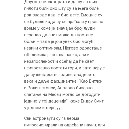
Другог светског рата и да су за њих
пилоти били оно шту су за њега биле
рок звезде кад је био дете. Емоције су
се будиле када су се враћали у прошло
време у коме је значајан број људи
веровао да свет може да постане
бољи – тада је још увек био могућ
невини оптимизам. Нјегово одрастање
обележила је појава панка, али и
незапосленост и осећај да ће свет
неизоставно постати гори, и зато верује
да су шездесете године двадесетог
века и даље фасцинантне. “Као Битлси
и Ролингстонси, Аполово бизарно
слетање на Месец могло се догодити
једино у тој деценији”, каже Ендру Смит
у једном интервјуу.
Сви астронаути су га веома
импресионирали на одређени начин, али