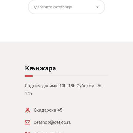
Одаберите категорију
Књижара
Радним данима: 10h-18h Суботом: 9h-
14h
Скадарска 45
cetshop@cet.co.rs