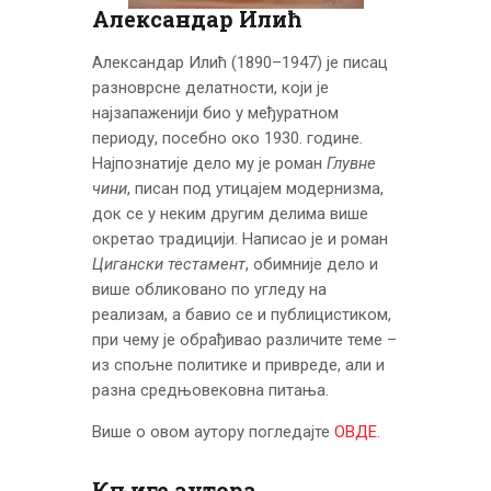
ЦЕНОВНИК
Александар Илић
ПИСМО
Александар Илић (1890–1947) је писац
разноврсне делатности, који је
најзапаженији био у међуратном
периоду, посебно око 1930. године.
Најпознатије дело му је роман
Глувне
чини
, писан под утицајем модернизма,
док се у неким другим делима више
окретао традицији. Написао је и роман
Цигански тестамент
, обимније дело и
више обликовано по угледу на
реализам, а бавио се и публицистиком,
при чему је обрађивао различите теме –
из спољне политике и привреде, али и
разна средњовековна питања.
Више о овом аутору погледајте
ОВДЕ
.
Књиге аутора