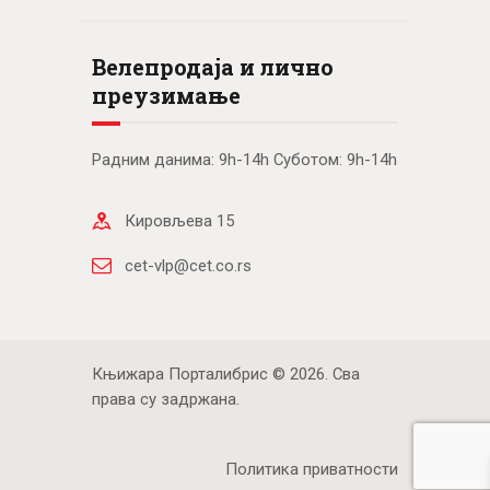
Велепродаја и лично
преузимање
Радним данима: 9h-14h Суботом: 9h-14h
Кировљева 15
cet-vlp@cet.co.rs
Књижара Порталибрис © 2026. Сва
права су задржана.
Политика приватности