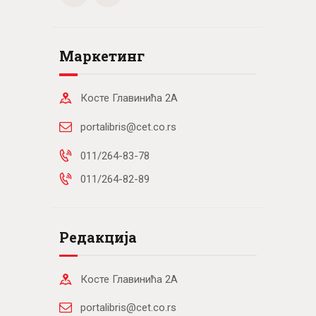
Маркетинг
Косте Главинића 2А
portalibris@cet.co.rs
011/264-83-78
011/264-82-89
Редакција
Косте Главинића 2А
portalibris@cet.co.rs