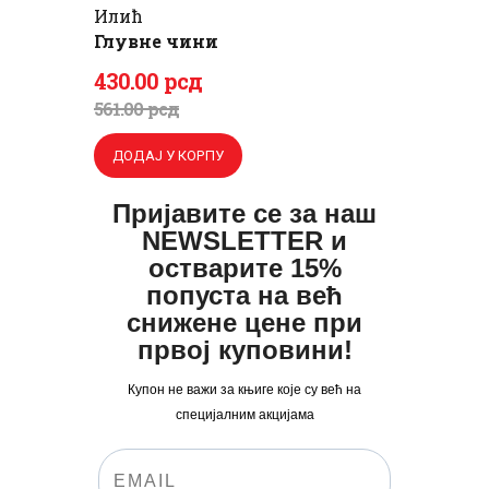
Илић
Глувне чини
Оригинална
Тренутна
430
.
00
рсд
цена
цена
561
.
00
рсд
је
је:
ДОДАЈ У КОРПУ
била:
430
.
561
0
.
Пријавите се за наш
NEWSLETTER и
0
0
Пријавите се за наш NEWSLETTER и
остварите 15% попуста на већ снижене
остварите 15%
0
рсд.
цене при првој куповини!
попуста на већ
рсд.
снижене цене при
Купон не важи за књиге које су већ на специјалним акцијама
првој куповини!
Купон не важи за књиге које су већ на
специјалним акцијама
ПРИЈАВА