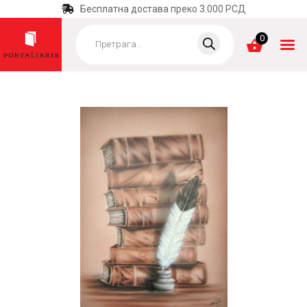
Бесплатна достава преко 3.000 РСД
Products
search
0
ПОЧЕТНА
КАТЕГОРИЈЕ
НАЈПРОДАВАНИЈЕ
НОВЕ КЊИГЕ
ОТРГНУТО ОД
ЗАБОРАВА
АУТОРИ
АКТУЕЛНОСТИ