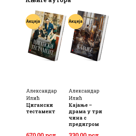
Акција
Акција
Александар
Александар
Илић
Илић
Цигански
Кајање –
тестамент
драма у три
чина с
предигром
Оригинална
Тренутна
Оригинална
Тренутна
670
.
00
рсд
330
.
00
рсд