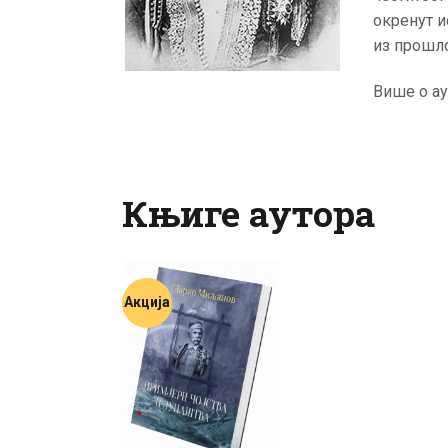
окренут и
из прошло
Више о ау
Књиге аутора
Акција