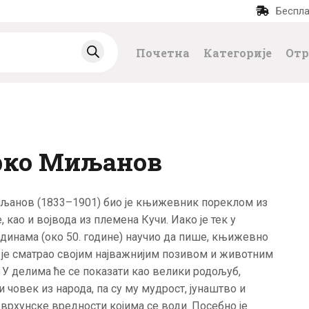
Беспла
ПОЧЕТНА
Почетна
Категорије
Отр
КАТЕГОРИЈЕ
НАЈПРОДАВАНИЈ
Е
ко Миљанов
НОВЕ КЊИГЕ
љанов (1833–1901) био је књижевник пореклом из
ОТРГНУТО ОД
, као и војвода из племена Кучи. Иако је тек у
динама (око 50. године) научио да пише, књижевно
ЗАБОРАВА
је сматрао својим најважнијим позивом и животним
 У делима ће се показати као велики родољуб,
АУТОРИ
и човек из народа, па су му мудрост, јунаштво и
 врхунске вредности којима се води. Посебно је