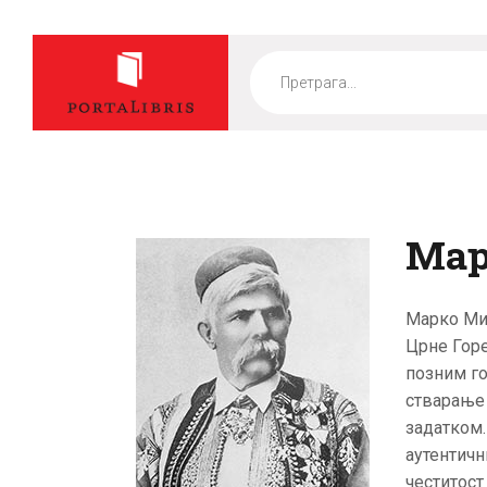
Products
search
Мар
Марко Ми
Црне Горе
позним го
стварање 
задатком.
аутентичн
честитост