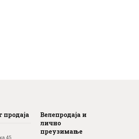
 продаја
Велепродаја и
лично
преузимање
ка 45