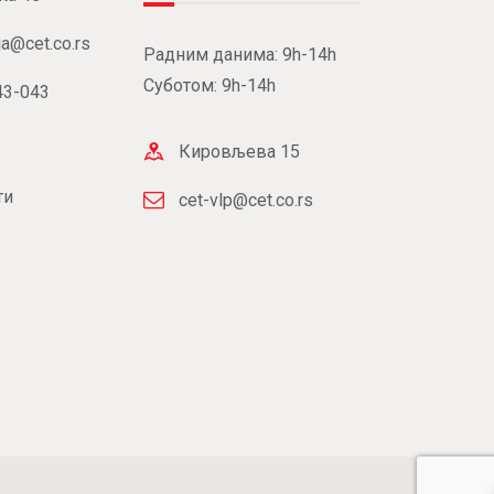
ja@cet.co.rs
Радним данима: 9h-14h
Суботом: 9h-14h
43-043
Кировљева 15
ти
cet-vlp@cet.co.rs