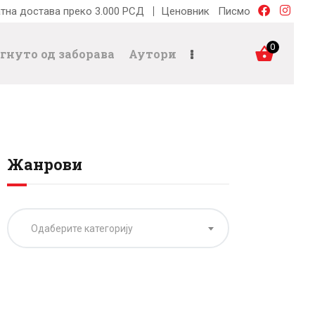
тна достава преко 3.000 РСД
Ценовник
Писмо
0
гнуто од заборава
Аутори
Жанрови
Одаберите категорију