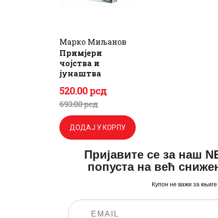
Марко Миљанов
Примјери
чојства и
јунаштва
520
.
00
рсд
Оригинална
Тренутна
693
.
00
рсд
цена
цена
ДОДАЈ У КОРПУ
је
је:
Пријавите се за наш 
била:
520
.
попуста на већ сниже
693
0
.
Купон не важи за књиге
0
0