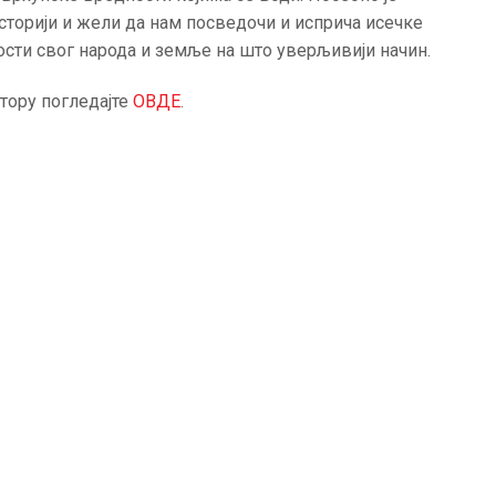
АКТУЕЛНОСТИ
сторији и жели да нам посведочи и исприча исечке
сти свог народа и земље на што уверљивији начин.
ЦЕНОВНИК
тору погледајте
ОВДЕ
.
ПИСМО