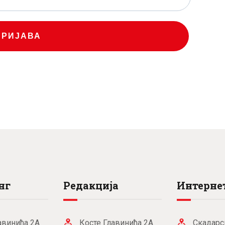
ПРИЈАВА
нг
Редакција
Интернет
авинића 2А
Косте Главинића 2А
Скадарс