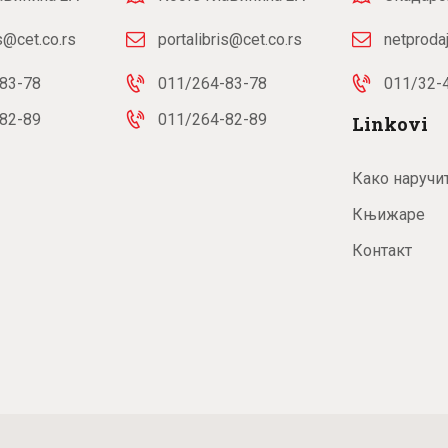
is@cet.co.rs
portalibris@cet.co.rs
netproda
83-78
011/264-83-78
011/32-
82-89
011/264-82-89
Linkovi
Како наручи
Књижаре
Контакт