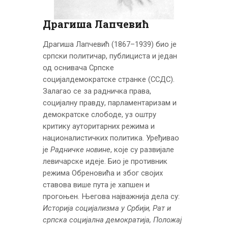
ЦЕНОВНИК
ПИСМО
Драгиша Лапчевић
Драгиша Лапчевић (1867–1939) био је
српски политичар, публициста и један
од оснивача Српске
социјалдемократске странке (ССДС).
Залагао се за радничка права,
социјалну правду, парламентаризам и
демократске слободе, уз оштру
критику ауторитарних режима и
националистичких политика. Уређивао
је
Радничке новине
, које су развијале
левичарске идеје. Био је противник
режима Обреновића и због својих
ставова више пута је хапшен и
прогоњен. Његова најважнија дела су:
Историја социјализма у Србији, Рат и
српска социјална демократија, Положај