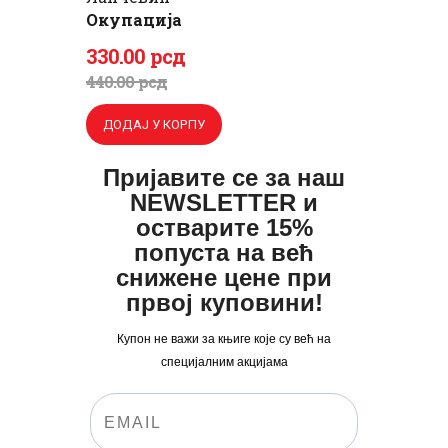
Окупација
Оригинална
Тренутна
330
.
00
рсд
цена
цена
440
.
00
рсд
је
је:
ДОДАЈ У КОРПУ
била:
330
.
440
0
.
Пријавите се за наш
NEWSLETTER и
0
0
остварите 15%
0
рсд.
попуста на већ
рсд.
снижене цене при
првој куповини!
Купон не важи за књиге које су већ на
специјалним акцијама