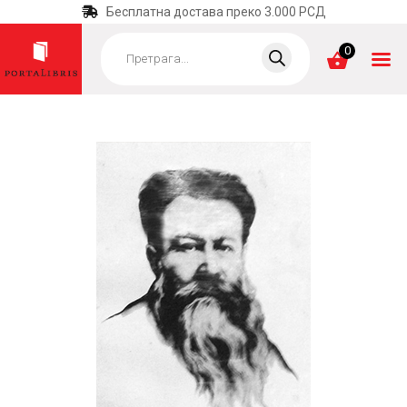
Бесплатна достава преко 3.000 РСД
Products
search
0
ПОЧЕТНА
КАТЕГОРИЈЕ
НАЈПРОДАВАНИЈЕ
НОВЕ КЊИГЕ
ОТРГНУТО ОД
ЗАБОРАВА
АУТОРИ
АКТУЕЛНОСТИ