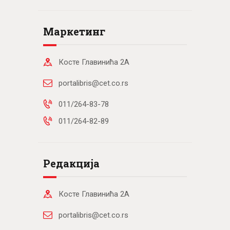
Маркетинг
Косте Главинића 2А
portalibris@cet.co.rs
011/264-83-78
011/264-82-89
Редакција
Косте Главинића 2А
portalibris@cet.co.rs