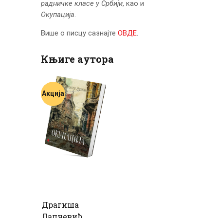
радничке класе у Србији
, као и
Окупација
.
Више о писцу сазнајте
ОВДЕ
.
Књиге аутора
Акција
Драгиша
Лапчевић