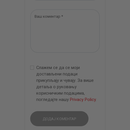
Слажем се да се моји
достављени подаци
прикупљају и чувају. За више
детаља о руковању
корисничким подацима,
погледајте нашу
Privacy Policy
.