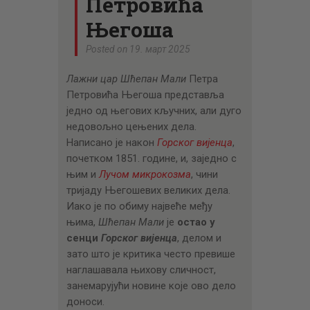
Петровића
Његоша
Posted on 19. март 2025
Лажни цар Шћепан Мали
Петра
Петровића Његоша представља
једно од његових кључних, али дуго
недовољно цењених дела.
Написано је након
Горског вијенца
,
почетком 1851. године, и, заједно с
њим и
Лучом микрокозма
, чини
тријаду Његошевих великих дела.
Иако је по обиму највеће међу
њима,
Шћепан Мали
је
остао у
сенци
Горског вијенца
, делом и
зато што је критика често превише
наглашавала њихову сличност,
занемарујући новине које ово дело
доноси.