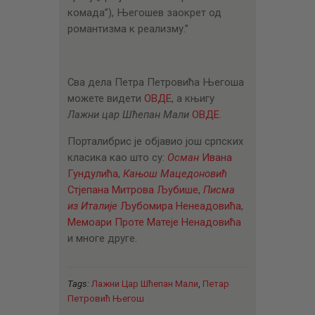
комада”), Његошев заокрет од
романтизма к реализму.”
Сва дела Петра Петровића Његоша
можете видети
ОВДЕ
, а књигу
Лажни цар Шћепан Мали
ОВДЕ
.
Порталибрис је објавио још српских
класика као што су:
Осман
Ивана
Гундулића
,
Кањош Мацедоновић
Стјепана Митрова Љубише
,
Писма
из Италије
Љубомира Ненеадовића
,
Мемоари
Проте Матеје Ненадовића
и многе друге.
Tags:
Лажни Цар Шћепан Мали
,
Петар
Петровић Његош