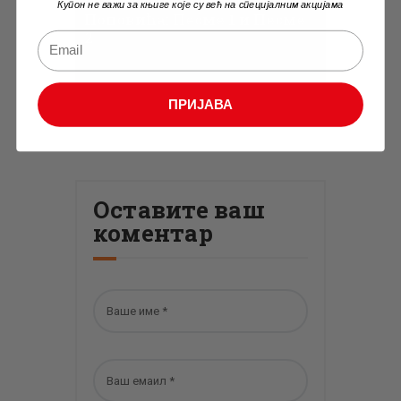
Димитрија Мите
Купон не важи за књиге које су већ на специјалним акцијама
Поповића: Песме 1 и Песме
2
ПРИЈАВА
Оставите ваш
коментар