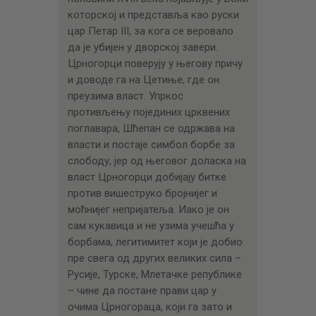
которској и представља као руски
цар Петар III, за кога се веровало
да је убијен у дворској завери.
Црногорци поверују у његову причу
и доводе га на Цетиње, где он
преузима власт. Упркос
противљењу појединих црквених
поглавара, Шћепан се одржава на
власти и постаје симбол борбе за
слободу, јер од његовог доласка на
власт Црногорци добијају битке
против вишеструко бројнијег и
моћнијег непријатеља. Иако је он
сам кукавица и не узима учешћа у
борбама, легитимитет који је добио
пре свега од других великих сила –
Русије, Турске, Млетачке републике
– чине да постане прави цар у
очима Црногораца, који га зато и