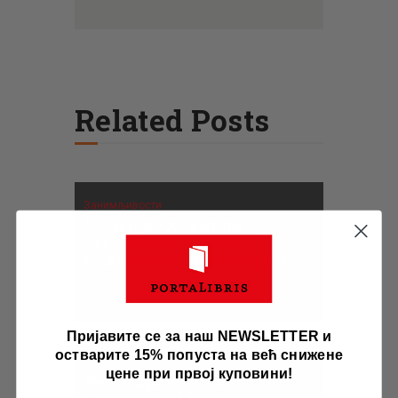
Related Posts
Занимљивости
Леонардо да Винчи –
уметничка студија
Божидара С. Николајевића
Пријавите се за наш NEWSLETTER и
остварите 15% попуста на већ снижене
Занимљивости
цене при првој куповини!
Две збирке песама