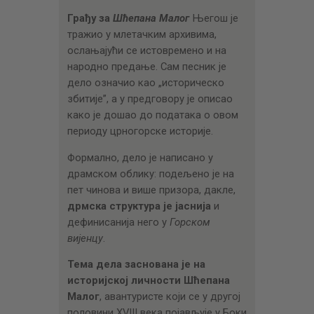
Грађу за
Шћепана Малог
Његош је
тражио у млетачким архивима,
ослањајући се истовремено и на
народно предање. Сам песник је
дело означио као „историческо
збитије”, а у предговору је описао
како је дошао до података о овом
периоду црногорске историје.
Формално, дело је написано у
драмском облику: подељено је на
пет чинова и више призора, дакле,
дрмска структура је јаснија
и
дефинисанија него у
Горском
вијенцу
.
Тема дела заснована је на
историјској личности Шћепана
Малог
, авантуристе који се у другој
половини XVIII века појављује у Боки