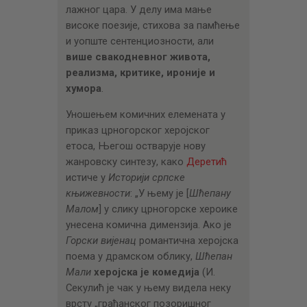
лажног цара. У делу има мање
високе поезије, стихова за памћење
и уопште сентенциозности, али
више свакодневног живота,
реализма, критике, ироније и
хумора
.
Уношењем комичних елемената у
приказ црногорског херојског
етоса, Његош остварује нову
жанровску синтезу, како
Деретић
истиче у
Историји српске
књижевности
: „У њему је [
Шћепану
Малом
] у слику црногорске хероике
унесена комична димензија. Ако је
Горски вијенац
романтична херојска
поема у драмском облику,
Шћепан
Мали
херојска је комедија
(И.
Секулић је чак у њему видела неку
врсту „грађанског позоришног