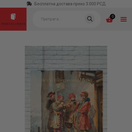
Бесплатна достава преко 3.000 РСД
Products
search
0
ПОЧЕТНА
КАТЕГОРИЈЕ
НАЈПРОДАВАНИЈЕ
НОВЕ КЊИГЕ
ОТРГНУТО ОД
ЗАБОРАВА
АУТОРИ
АКТУЕЛНОСТИ