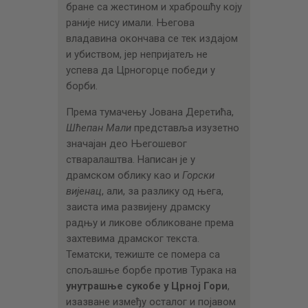
бране са жестином и храброшћу коју
раније нису имали. Његова
владавина окончава се тек издајом
и убиством, јер непријатељ не
успева да Црногорце победи у
борби.
Према тумачењу Јована Деретића,
Шћепан Мали
представља изузетно
значајан део Његошевог
стваралаштва. Написан је у
драмском облику као и
Горски
вијенац
, али, за разлику од њега,
заиста има развијену драмску
радњу и ликове обликоване према
захтевима драмског текста.
Тематски, тежиште се помера са
спољашње борбе против Турака на
унутрашње сукобе у Црној Гори
,
изазване између осталог и појавом