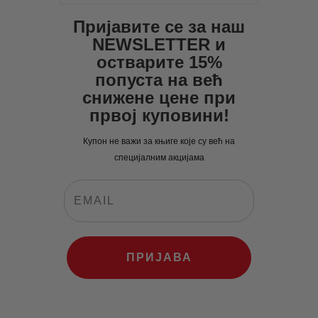
Пријавите се за наш
NEWSLETTER и
остварите 15%
попуста на већ
снижене цене при
првој куповини!
Купон не важи за књиге које су већ на
специјалним акцијама
ПРИЈАВА