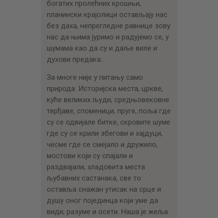
богатих пролећних крошњи,
планински крајолици остављају нас
без даха, непрегледне равнице зову
нас да њима јуримо и радујемо се, у
шумама као да су и даље виле и
духови предака…
За многе није у питању само
природа. Историјска места, цркве,
куће великих људи, средњовековне
тврђаве, споменици, пруге, поља где
су се одвијале битке, скровите шуме
где су се крили збегови и хајдуци,
чесме где се смејало и дружило,
мостови који су спајали и
раздвајали, хладовита места
љубавних састанака, све то
оставља снажан утисак на срце и
душу оног појединца који уме да
види, разуме и осети. Наша је жеља