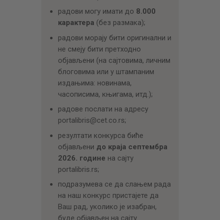
радови могу имати до
8.000
карактера
(без размака);
радови морају бити оригинални и
не смеју бити претходно
објављени (на сајтовима, личним
блоговима или у штампаним
издањима: новинама,
часописима, књигама, итд.);
радове послати на адресу
portalibris@cet.co.rs;
резултати конкурса биће
објављени
до краја септембра
202
6. године
на сајту
portalibris.rs;
подразумева се да слањем рада
на наш конкурс пристајете да
Ваш рад, уколико је изабран,
буде објављен на сајту