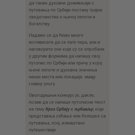
да такви духовни доживљаји с
путовања по Србији постану трајна
сведочанства о њеној лепоти и
богатству.
Надамо се да ћемо многе
мотивисати да се лате пера, али и
наговорити оне који су се опробали
у другим формама да напишу свој
путопис по Србији или причу у којој
њене лепоте и духовна значења
неких места или локација имају
главну улогу.
Овогодишњи конкурс је, дакле,
позив да се напише путописни текст
на тему
Кроз Србију с љубављу
, који
представља сећање или белешке са
путовања, есеј, измаштано
путешествије.