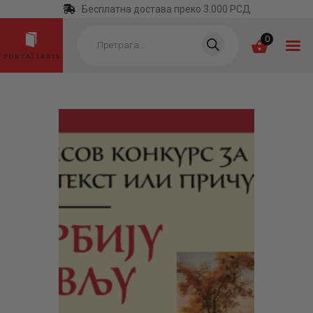
Бесплатна достава преко 3.000 РСД
Products
search
0
ПОЧЕТНА
КАТЕГОРИЈЕ
НАЈПРОДАВАНИЈЕ
НОВЕ КЊИГЕ
ОТРГНУТО ОД
ЗАБОРАВА
АУТОРИ
АКТУЕЛНОСТИ