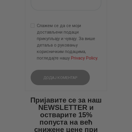
Слажем се да се моји
достављени подаци
прикупљају и чувају. За више
детаља о руковању
корисничким подацима,
погледајте нашу
Privacy Policy
.
Пријавите се за наш
NEWSLETTER и
остварите 15%
попуста на већ
снижене цене при