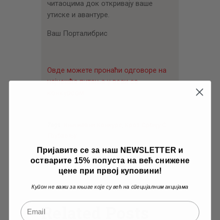
читаоцима док откривају ваше
утиске и авантуре.
Ваш Порталибрис
Овде можете пронаћи одговоре на
најчешћа питања у вези са
конкурсом.
Tags:
Књижевни Конкурс
,
Кроз Србију С
Љубављу
Пријавите се за наш NEWSLETTER и
остварите 15% попуста на већ снижене
цене при првој куповини!
Купон не важи за књиге које су већ на специјалним акцијама
Related Posts