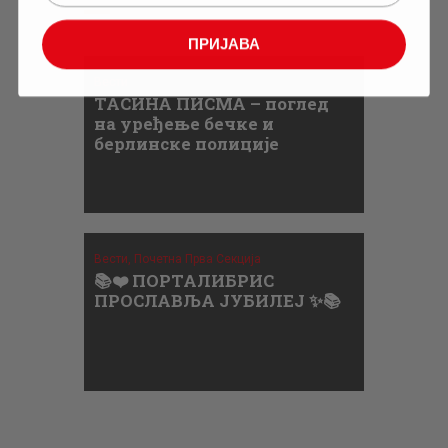
ПРИЈАВА
Вести
ТАСИНА ПИСМА – поглед
на уређење бечке и
берлинске полиције
Вести,
Почетна Прва Секција
📚❤️ ПОРТАЛИБРИС
ПРОСЛАВЉА ЈУБИЛЕЈ ✨📚