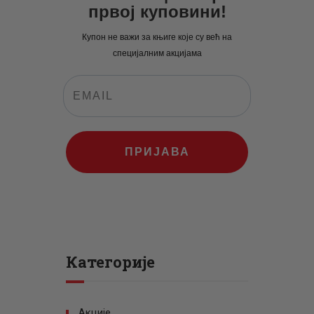
првој куповини!
Купон не важи за књиге које су већ на
специјалним акцијама
ПРИЈАВА
Категорије
Акције