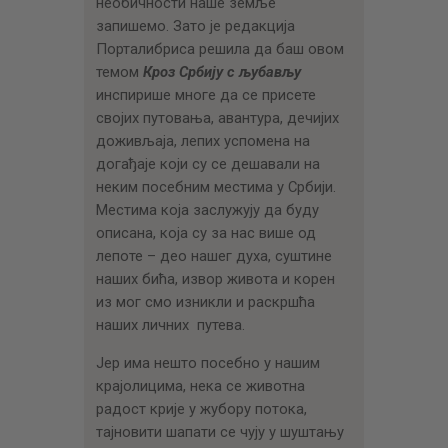
необичности наше земље
запишемо. Зато је редакција
Порталибриса решила да баш овом
темом
Кроз Србију с љубављу
инспирише многе да се присете
својих путовања, авантура, дечијих
доживљаја, лепих успомена на
догађаје који су се дешавали на
неким посебним местима у Србији.
Местима која заслужују да буду
описана, која су за нас више од
лепоте – део нашег духа, суштине
наших бића, извор живота и корен
из мог смо изникли и раскршћа
наших личних путева.
Јер има нешто посебно у нашим
крајолицима, нека се животна
радост крије у жубору потока,
тајновити шапати се чују у шуштању