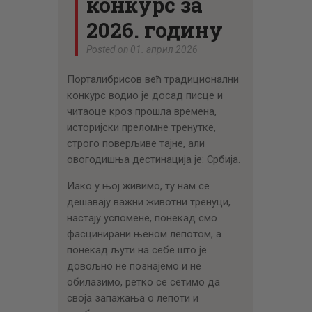
конкурс за
2026. годину
Posted on 01. април 2026
Порталибрисов већ традиционални
конкурс водио је досад писце и
читаоце кроз прошла времена,
историјски преломне тренутке,
строго поверљиве тајне, али
овогодишња дестинација је: Србија.
Иако у њој живимо, ту нам се
дешавају важни животни тренуци,
настају успомене, понекад смо
фасцинирани њеном лепотом, а
понекад љути на себе што је
довољно не познајемо и не
обилазимо, ретко се сетимо да
своја запажања о лепоти и