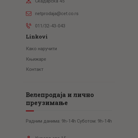
Скадарска 45
netprodaja@cet.co.rs
011/32-43-043
Linkovi
Како наручити
Књижаре
Контакт
Велепродаја и лично
преузимање
Радним данима: 9h-14h Суботом: 9h-14h