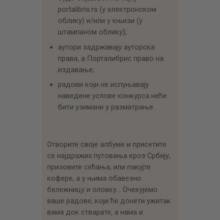
portalibris.rs (у електронском
облику) и/или у књизи (у
штампаном облику);
аутори задржавају ауторска
права, а Порталибрис право на
издавање;
радови који не испуњавају
наведене услове конкурса неће
бити узимани у разматрање.
Отворите своје албуме и присетите
се најдражих путовања кроз Србију,
призовите сећања, или пакујте
кофере, а у њима обавезно
бележницу и оловку… Очекујемо
ваше радове, који ће донети ужитак
вама док стварате, а нама и