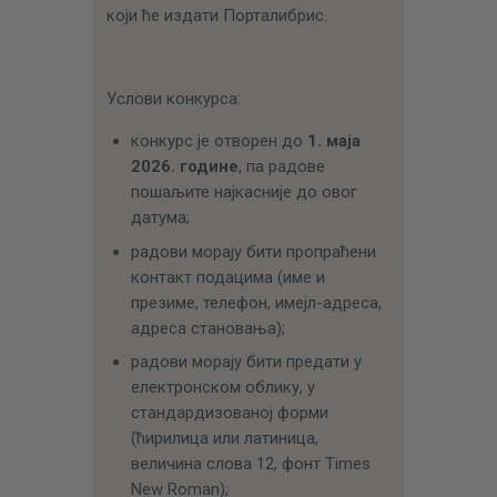
који ће издати Порталибрис.
Услови конкурса:
конкурс је отворен до
1.
маја
202
6. године
, па радове
пошаљите најкасније до овог
датума;
радови морају бити пропраћени
контакт подацима (име и
презиме, телефон, имејл-адреса,
адреса становања);
радови морају бити предати у
електронском облику, у
стандардизованој форми
(ћирилица или латиница,
величина слова 12, фонт Times
New Roman);