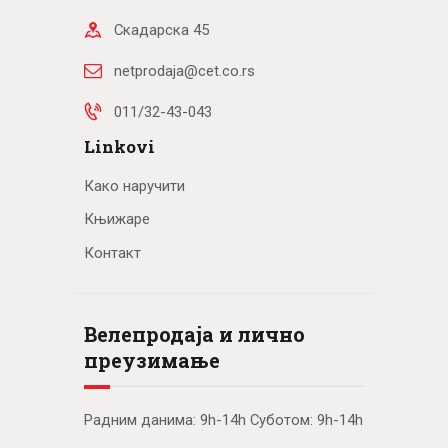
Скадарска 45
netprodaja@cet.co.rs
011/32-43-043
Linkovi
Како наручити
Књижаре
Контакт
Велепродаја и лично
преузимање
Радним данима: 9h-14h Суботом: 9h-14h