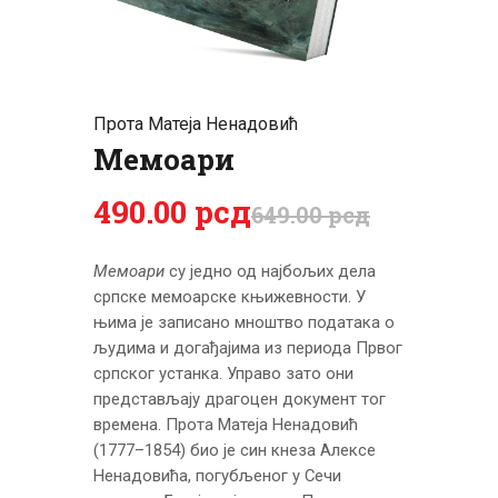
ЦЕНОВНИК
ПИСМО
Прота Мaтеја Ненадовић
Мемоари
490
.
00
рсд
649
.
00
рсд
Мемоари
су једно од најбољих дела
српске мемоарске књижевности. У
њима је записано мноштво података о
људима и догађајима из периода Првог
српског устанка. Управо зато они
представљају драгоцен документ тог
времена. Прота Матеја Ненадовић
(1777–1854) био је син кнеза Алексе
Ненадовића, погубљеног у Сечи