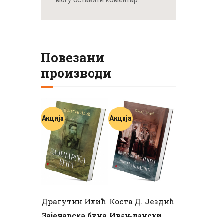
Повезани
производи
Акција
Акција
Драгутин Илић
Коста Д. Јездић
Зајечарска буна
Ивањдански