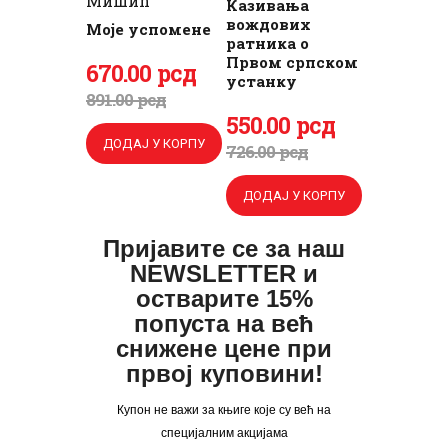
Мишић
Казивања
вождових
Моје успомене
ратника о
Првом српском
Оригинална
670
Тренутна
.
00
рсд
устанку
цена
цена
891
.
00
рсд
Оригинална
550
Тренутна
.
00
рсд
је
је:
ДОДАЈ У КОРПУ
цена
цена
726
.
00
рсд
била:
670
.
је
је:
891
0
.
ДОДАЈ У КОРПУ
била:
550
.
0
0
726
0
.
0
рсд.
Пријавите се за наш
0
0
NEWSLETTER и
рсд.
0
рсд.
остварите 15%
попуста на већ
рсд.
снижене цене при
првој куповини!
Купон не важи за књиге које су већ на
специјалним акцијама