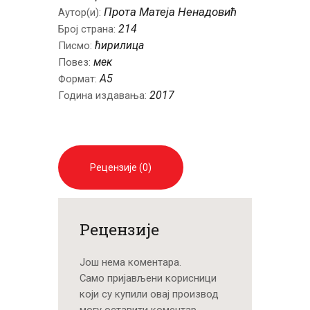
Прота Мaтеја Ненадовић
Аутор(и):
214
Број страна:
ћирилица
Писмо:
мек
Повез:
A5
Формат:
2017
Година издавања:
Рецензије (0)
Рецензије
Још нема коментара.
Само пријављени корисници
који су купили овај производ
могу оставити коментар.