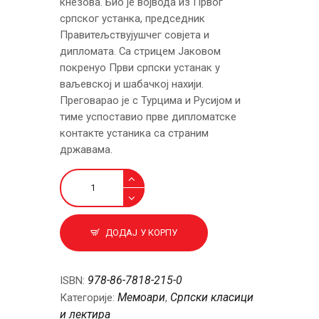
кнезова. Био је војвода из Првог
српског устанка, председник
Правитељствујушчег совјета и
дипломата. Са стрицем Јаковом
покренуо Први српски устанак у
ваљевској и шабачкој нахији.
Преговарао је с Турцима и Русијом и
тиме успоставио прве дипломатске
контакте устаника са страним
државама.
Мемоари
количина
ДОДАЈ У КОРПУ
978-86-7818-215-0
ISBN:
Мемоари
Српски класици
Категорије:
,
и лектира