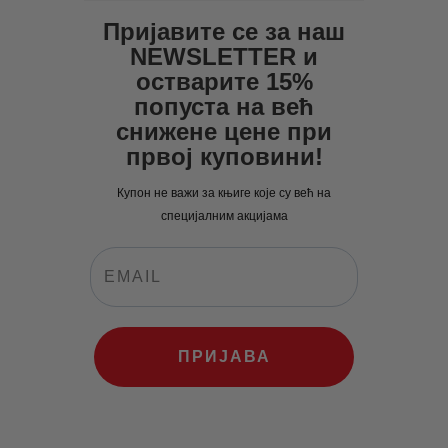
Пријавите се за наш
NEWSLETTER и
остварите 15%
попуста на већ
снижене цене при
првој куповини!
Купон не важи за књиге које су већ на
специјалним акцијама
ПРИЈАВА