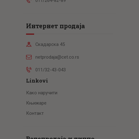
011/264-82-89
Интернет продаја
Скадарска 45
netprodaja@cet.co.rs
011/32-43-043
Linkovi
Како наручити
Књижаре
Контакт
Велепродаја и лично