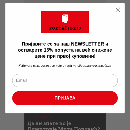
Related Posts
Пријавите се за наш NEWSLETTER и
остварите 15% попуста на већ снижене
цене при првој куповини!
Занимљивости
Купон не важи за књиге које су већ на специјалним акцијама
КЊИЖЕВНИ СПИСИ
Милана Савића:
Занимљиво сведочанство о
једном времену
ПРИЈАВА
Занимљивости
Да ли знате ко је
Димитрије Мита Поповић?