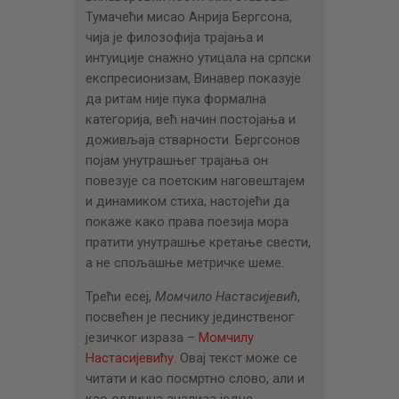
Тумачећи мисао Анрија Бергсона,
чија је филозофија трајања и
интуиције снажно утицала на српски
експресионизам, Винавер показује
да ритам није пука формална
категорија, већ начин постојања и
доживљаја стварности. Бергсонов
појам унутрашњег трајања он
повезује са поетским наговештајем
и динамиком стиха, настојећи да
покаже како права поезија мора
пратити унутрашње кретање свести,
а не спољашње метричке шеме.
Трећи есеј,
Момчило Настасијевић
,
посвећен је песнику јединственог
језичког израза –
Момчилу
Настасијевићу
. Овај текст може се
читати и као посмртно слово, али и