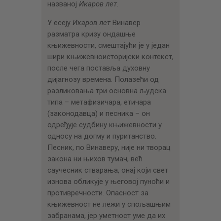
названој
Икаров лет
.
У есеју
Икаров лет
Винавер
разматра кризу ондашње
књижевности, смештајући је у један
шири књижевноисторијски контекст,
после чега поставља духовну
дијагнозу времена. Полазећи од
разликовања три основна људска
типа – метафизичара, етичара
(законодавца) и песника – он
одређује судбину књижевности у
односу на догму и пуританство.
Песник, по Винаверу, није ни творац
закона ни њихов тумач, већ
саучесник стварања, онај који свет
изнова обликује у његовој пуноћи и
противречности. Опасност за
књижевност не лежи у спољашњим
забранама, јер уметност уме да их