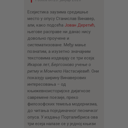
Есејистика заузима средишње
место у опусу Станислав Винавер,
али, како подсећа
Јован Деретић
,
његове расправе ни данас нису
довољно проучене и
систематизоване. Међу мање
познатим, а изузетно значајним
текстовима издвајају се три есеја:
Икаров лет
,
Бергсоново учење о
ритму
и
Момчило Настасијевић
. Они
показују ширину Винаверових
интересовања – од
књижевноисторијске дијагнозе
савремене поезије, преко
филозофских темеља модернизма,
до читања појединачног песничког
опуса. У издању Порталибриса ова
три есеја налазе се у једној књизи