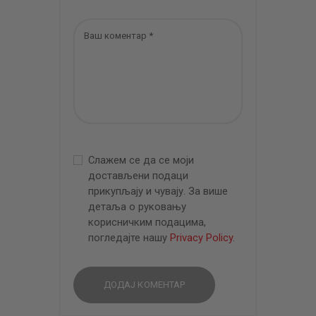
Слажем се да се моји
достављени подаци
прикупљају и чувају. За више
детаља о руковању
корисничким подацима,
погледајте нашу
Privacy Policy
.