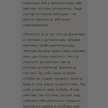
надвлада, већ у тренутку када сам
уметник постане догматичар. Тада
настаје истинска трагедија – не
прогон уметности, већ њено
самоуништење.
„Опасност је не од тога да фанатици
и секташи и догматичари забране
уметнику прави уметнички рад.
Уметник би ипак преко свих забрана
умео да створи уметност. Него је
опасност да уметник сам не
постане догматичар, фанатик и
сектант. Од себе сама не може
побећи ни у какву лукавост. Било је,
бива и тога, али је то много теже. Од
себе је много теже побећи. И кад
уметник сам постане сектант, кад
забрани себи уметничко гледање,
уметничку ширину и слободу, кад