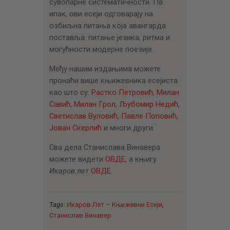
сувопарне систематичности. Па
ипак, ови есеји одговарају на
озбиљна питања која авангарда
поставља: питање језика, ритма и
могућности модерне поезије.
Међу нашим издањима можете
пронаћи више књижевника есејиста
као што су:
Растко Петровић
,
Милан
Савић
,
Милан Грол
,
Љубомир Недић
,
Светислав Вуловић
,
Павле Поповић
,
Јован Скерлић
и многи други.
Сва дела Станислава Винавера
можете видети
ОВДЕ
, а књигу
Икаров лет
ОВДЕ
.
Tags:
Икаров Лет – Књижевни Есеји
,
Станислав Винавер