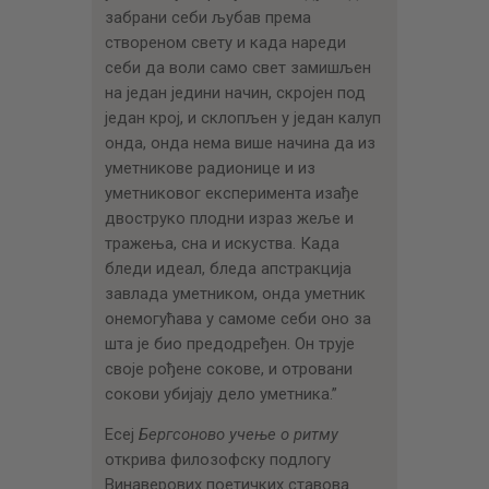
забрани себи љубав према
створеном свету и када нареди
себи да воли само свет замишљен
на један једини начин, скројен под
један крој, и склопљен у један калуп
онда, онда нема више начина да из
уметникове радионице и из
уметниковог експеримента изађе
двоструко плодни израз жеље и
тражења, сна и искуства. Када
бледи идеал, бледа апстракција
завлада уметником, онда уметник
онемогућава у самоме себи оно за
шта је био предодређен. Он трује
своје рођене сокове, и отровани
сокови убијају дело уметника.”
Есеј
Бергсоново учење о ритму
открива филозофску подлогу
Винаверових поетичких ставова.