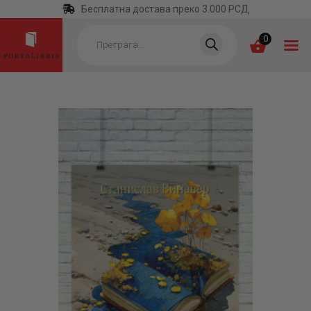
Бесплатна достава преко 3.000 РСД
Products
search
0
ПОЧЕТНА
КАТЕГОРИЈЕ
НАЈПРОДАВАНИЈЕ
НОВЕ КЊИГЕ
ОТРГНУТО ОД
ЗАБОРАВА
АУТОРИ
АКТУЕЛНОСТИ