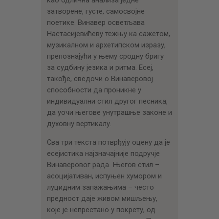
као одлична анализа једне
затворене, густе, самосвојне
поетике. Винавер осветљава
Настасијевићеву тежњу ка сажетом,
музикалном и архетипском изразу,
препознајући у њему сродну бригу
за судбину језика и ритма. Есеј,
такође, сведочи о Винаверовој
способности да проникне у
индивидуални стил другог песника,
да уочи његове унутрашње законе и
духовну вертикалу.
Сва три текста потврђују оцену да је
есејистика најзначајније подручје
Винаверовог рада. Његов стил –
асоцијативан, испуњен хумором и
луцидним запажањима – често
предност даје живом мишљењу,
које је непрестано у покрету, од