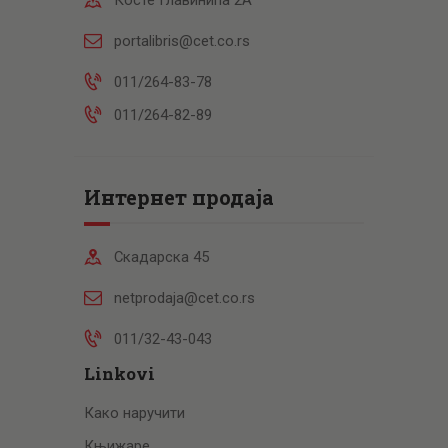
Косте Главинића 2А
portalibris@cet.co.rs
011/264-83-78
011/264-82-89
Интернет продаја
Скадарска 45
netprodaja@cet.co.rs
011/32-43-043
Linkovi
Како наручити
Књижаре