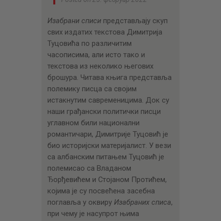
Изабрани списи
представљају скуп
свих издатих текстова Димитрија
Туцовића по различитим
часописима, али исто тако и
текстова из неколико његових
брошура. Читава књига представља
полемику писца са својим
истакнутим савременицима. Док су
наши грађански политички писци
углавном били национални
романтичари, Димитрије Туцовић је
био историјски материјалист. У вези
са албанским питањем Туцовић је
полемисао са Владаном
Ђорђевићем и Стојаном Протићем,
којима је су посвећена засебна
поглавља у оквиру
Изабраних списа
,
при чему је насупрот њима