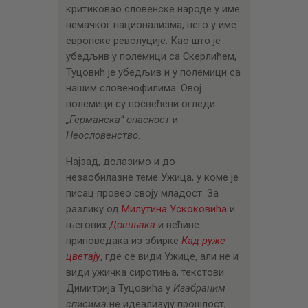
критиковао словенске народе у име
немачког национализма, него у име
европске револуције. Као што је
убедљив у полемици са Скерлићем,
Туцовић је убедљив и у полемици са
нашим словенофилима. Овој
полемици су посвећени огледи
„Германска” опасност
и
Неословенство
.
Најзад, долазимо и до
незаобилазне теме Ужица, у коме је
писац провео своју младост. За
разлику од
Милутина Ускоковића
и
његових
Дошљака
и већине
приповедака из збирке
Кад руже
цветају
, где се види Ужице, али не и
види ужичка сиротиња, текстови
Димитрија Туцовића у
Изабраним
списима
не идеализују прошлост,