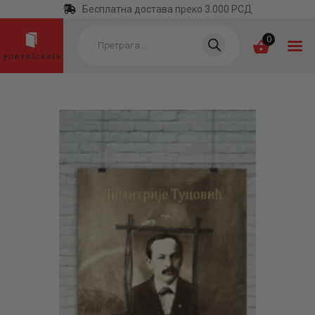
Бесплатна достава преко 3.000 РСД
Products
search
0
ПОЧЕТНА
КАТЕГОРИЈЕ
НАЈПРОДАВАНИЈЕ
НОВЕ КЊИГЕ
ОТРГНУТО ОД
ЗАБОРАВА
АУТОРИ
АКТУЕЛНОСТИ