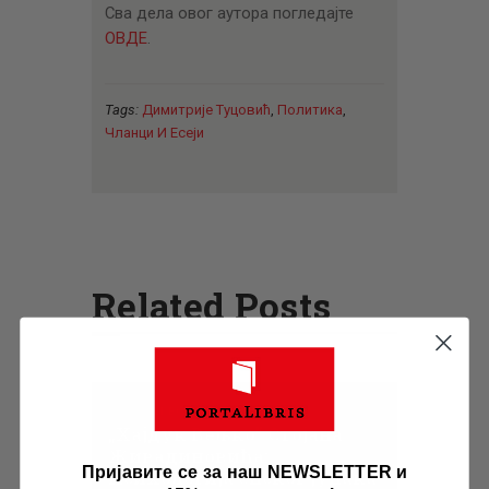
Сва дела овог аутора погледајте
ОВДЕ
.
Tags:
Димитрије Туцовић
,
Политика
,
Чланци И Есеји
Related Posts
Занимљивости
„Хајдук Вељко” Стојана
Живадиновића:
Пријавите се за наш NEWSLETTER и
Психологија епског јунака