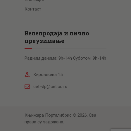
Контакт
Велепродаја и лично
преузимање
Радним данима: 9h-14h Суботом: 9h-14h
Кировљева 15
cet-vlp@cet.co.rs
Књижара Порталибрис © 2026. Сва
права су задржана.