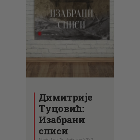
ЦЕНОВНИК
ПИСМО
Димитрије
Туцовић:
Изабрани
списи
Posted on 25. фебруар 2022