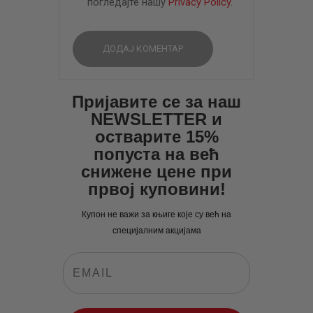
погледајте нашу
Privacy Policy
.
Пријавите се за наш
NEWSLETTER и
остварите 15%
попуста на већ
снижене цене при
првој куповини!
Купон не важи за књиге које су већ на
специјалним акцијама