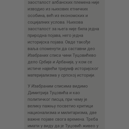
заосталост албанских племена није
изводио из њихових етничких
особина, већ из економских и
социјалних услова. Њихова
заосталост за њега није била једна
природна појава, него једна
историјска појава. Овде такође
ваља споменути да саставни део
Изабраних списа
чини Туцовићево
дело
Србија и Арбанија
, у ком се
истиче највећи тријумф историјског
материјализма у српској историји.
У
Изабраним списима
видимо
Димитрија Туцовића и као
политичког писца, при чему је
велику пажњу посветио критици
национализма и милитаризма, две
важне појаве свога времена. Треба
имати у виду да је Туцовић живео у