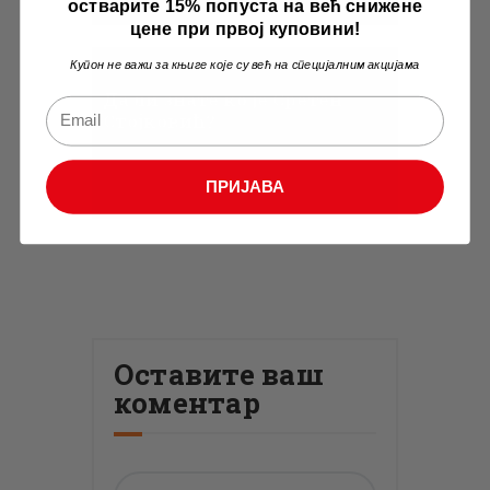
остварите 15% попуста на већ снижене
цене при првој куповини!
Купон не важи за књиге које су већ на специјалним акцијама
Занимљивости
Да ли знате ко је Сретен
Стојковић?
ПРИЈАВА
Оставите ваш
коментар