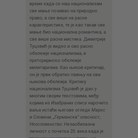
време када се наш национализам
све мање позивао на природно
право, а све више на расне
карактеристике, те је као такав све
мање био национална романтика, а
све више расна мистика. Димитрије
Туцовић је видео и ово расно
обележје национализма, и
преторијанско обележје
милитаризма. Као њихов критичар,
он је први обратио пажњу на ова
њихова обележја. Критику
национализма Туцовић је дао у
многим својим текстовима, међу
којима из
Изабраних списа
нарочито
ваља истаћи његове огледе
Маркс
и Словени
,
„Германска” опасност
,
Неословенство
. Незаобилазна
личност с почетка 20. века када је