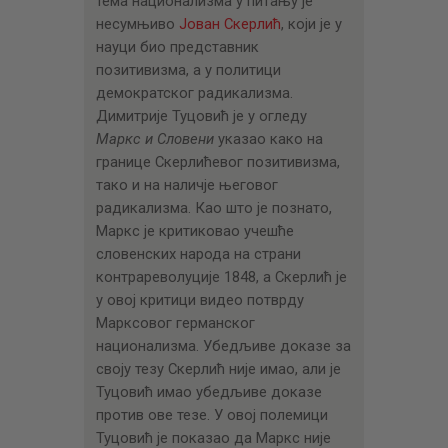
тема национализма у питању је
несумњиво
Јован Скерлић
, који је у
науци био представник
позитивизма, а у политици
демократског радикализма.
Димитрије Туцовић је у огледу
Маркс и Словени
указао како на
границе Скерлићевог позитивизма,
тако и на наличје његовог
радикализма. Као што је познато,
Маркс је критиковао учешће
словенских народа на страни
контрареволуције 1848, а Скерлић је
у овој критици видео потврду
Марксовог германског
национализма. Убедљиве доказе за
своју тезу Скерлић није имао, али је
Туцовић имао убедљиве доказе
против ове тезе. У овој полемици
Туцовић је показао да Маркс није