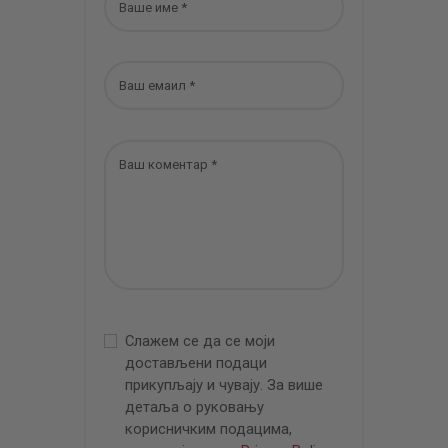
Слажем се да се моји
достављени подаци
прикупљају и чувају. За више
детаља о руковању
корисничким подацима,