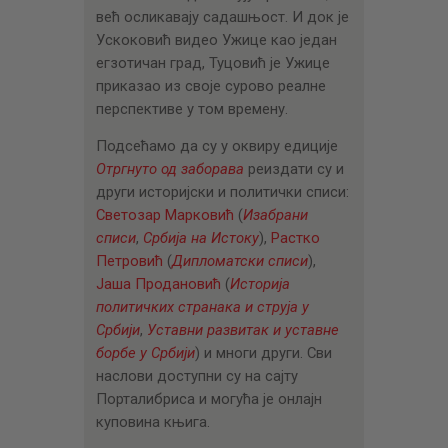
већ осликавају садашњост. И док је
Ускоковић видео Ужице као један
егзотичан град, Туцовић је Ужице
приказао из своје сурово реалне
перспективе у том времену.
Подсећамо да су у оквиру едиције
Отргнуто од заборава
реиздати су и
други историјски и политички списи:
Светозар Марковић
(
Изабрани
списи
,
Србија на Истоку
),
Растко
Петровић
(
Дипломатски списи
),
Јаша Продановић
(
Историја
политичких странака и струја у
Србији
,
Уставни развитак и уставне
борбе у Србији
) и многи други. Сви
наслови доступни су на сајту
Порталибриса и могућа је онлајн
куповина књига.