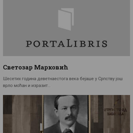
Светозар Марковић
Шесетих година деветнаестога века бејаше у Српству још
врло моћан и изразит…