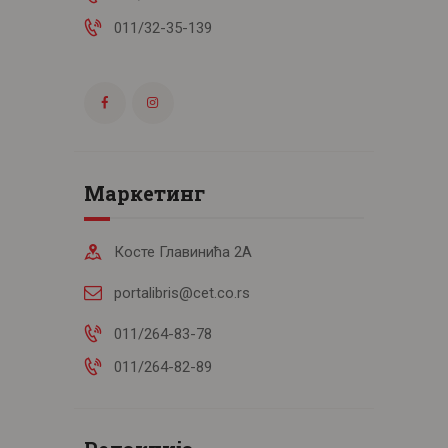
011/32-35-139
Маркетинг
Косте Главинића 2А
portalibris@cet.co.rs
011/264-83-78
011/264-82-89