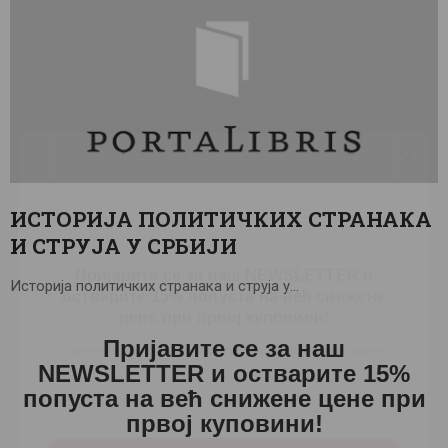
ИСТОРИЈА ПОЛИТИЧКИХ СТРАНАКА
Пријавите се за наш NEWSLETTER и
И СТРУЈА У СРБИЈИ
остварите 15% попуста на већ снижене
цене при првој куповини!
Историја политичких странака и струја у…
Купон не важи за књиге које су већ на специјалним акцијама
Пријавите се за наш
NEWSLETTER и остварите 15%
попуста на већ снижене цене при
првој куповини!
ПРИЈАВА