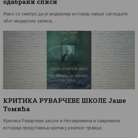
одабрани списи
Иако се сматра да је модернију историју лакше сагледати
због медијских записа,…
КРИТИКА РУВАРЧЕВЕ ШКОЛЕ Јаше
Томића
Критика Руварчеве школе и Несавремена и савремена
историја представља критику реалног правца…