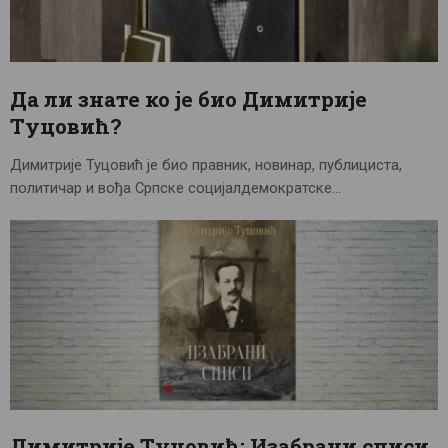
Да ли знате ко је био Димитрије
Туцовић?
Димитрије Туцовић је био правник, новинар, публициста,
политичар и вођа Српске социјалдемократске…
Димитрије Туцовић: Изабрани списи