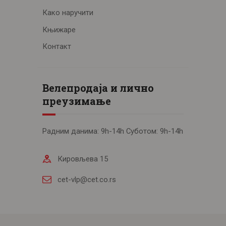
Како наручити
Књижаре
Контакт
Велепродаја и лично
преузимање
Радним данима: 9h-14h Суботом: 9h-14h
Кировљева 15
cet-vlp@cet.co.rs