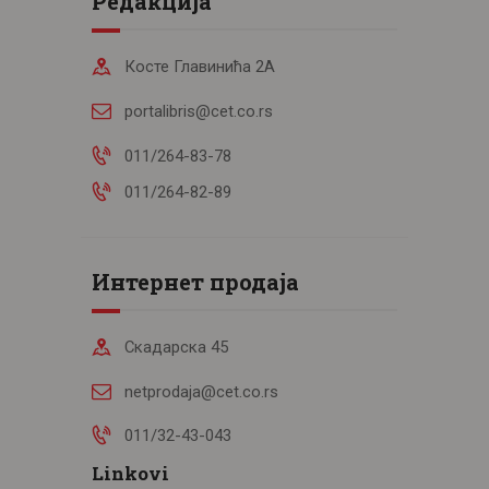
Редакција
Косте Главинића 2А
portalibris@cet.co.rs
011/264-83-78
011/264-82-89
Интернет продаја
Скадарска 45
netprodaja@cet.co.rs
011/32-43-043
Linkovi