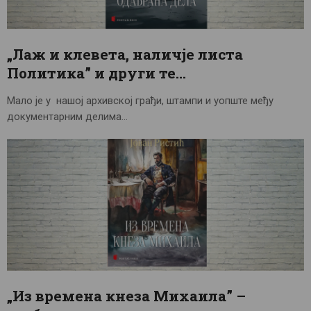
ЦЕНОВНИК
ПИСМО
„Лаж и клевета, наличје листа
Политика” и други те…
Мало је у нашој архивској грађи, штампи и уопште међу
документарним делима…
„Из времена кнеза Михаила” –