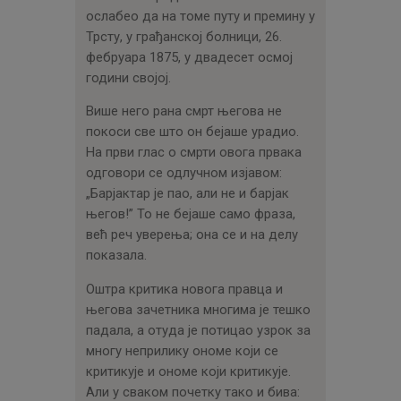
ослабео да на томе путу и премину у
Трсту, у грађанској болници, 26.
фебруара 1875, у двадесет осмој
години својој.
Више него рана смрт његова не
покоси све што он бејаше урадио.
На први глас о смрти овога првака
одговори се одлучном изјавом:
„Барјактар је пао, али не и барјак
његов!” То не бејаше само фраза,
већ реч уверења; она се и на делу
показала.
Оштра критика новога правца и
његова зачетника многима је тешко
падала, а отуда је потицао узрок за
многу неприлику ономе који се
критикује и ономе који критикује.
Али у сваком почетку тако и бива: