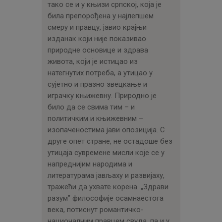
тако се и у књизи српској, која је
била препорођена у најлепшем
смеру и правцу, јавио крајњи
изданак који није показивао
природне основице и здрава
живота, који је истицао из
натегнутих потреба, а утицао у
сујетно и празно звецкање и
играчку књижевну. Природно је
било да се свима тим – и
политичким и књижевним –
изопаченостима јави опозиција. С
друге опет стране, не остадоше без
утицаја сувремене мисли које се у
напреднијим народима и
литературама јављаху и развијаху,
тражећи да ухвате корена. „Здрави
разум” философије осамнаестога
века, потиснут романтичко-
националним правцем свуда, па и у