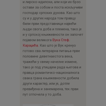
ЦЕНОВНИК
и лирско-идилски, али који их брзо
остави за собом и поста искључиви
ПИСМО
господар српских духова. Као што
су и у других народа том правцу
били први представници највећи
људи свога доба и племена, тако је
и у српској књижевности он започет
појавом великога
Вука Стеф.
Караџића
. Као што је Вук кренуо
готово сва литерарна питања прве
половине деветнаестога века,
тражећи у свему начелне измене,
тако је под утицајем рада његова и
правца романтичко-националнога
свака грана књижевности добила
други карактер, или је, дотле
превиђена и занемарена, тек први
пут отпочела у то доба.