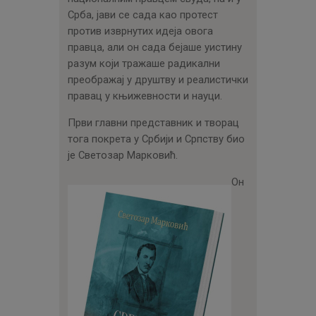
Срба, јави се сада као протест
против изврнутих идеја овога
правца, али он сада бејаше уистину
разум који тражаше радикални
преображај у друштву и реалистички
правац у књижевности и науци.
Први главни представник и творац
тога покрета у Србији и Српству био
је Светозар Марковић.
Он