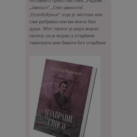
поглавито преко листова: „Радник”,
„Јавност”, „Глас јавности”,
„Ослобођење”, које је листове или
сам уређивао или им иначе био
душа. Због таквог је рада морао
патити; он је морао у отаџбини
тамновати или бивати без отаџбине.