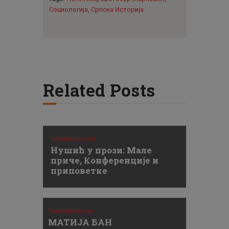
Социологија
,
Српска Историја
Related Posts
Занимљивости
Нушић у прози: Мале
приче, Конференције и
приповетке
Занимљивости
МАТИЈА БАН