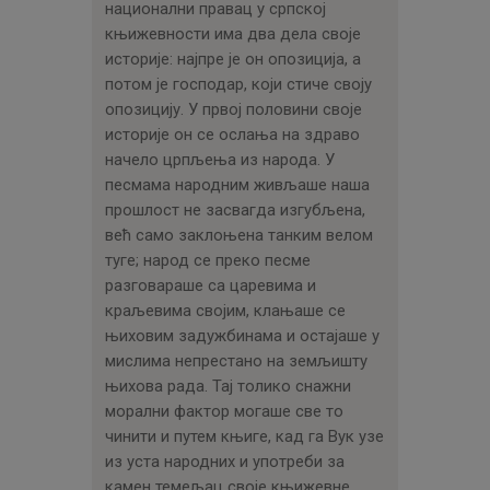
национални правац у српској
књижевности има два дела своје
историје: најпре је он опозиција, а
потом је господар, који стиче своју
опозицију. У првој половини своје
историје он се ослања на здраво
начело црпљења из народа. У
песмама народним живљаше наша
прошлост не засвагда изгубљена,
већ само заклоњена танким велом
туге; народ се преко песме
разговараше са царевима и
краљевима својим, клањаше се
њиховим задужбинама и остајаше у
мислима непрестано на земљишту
њихова рада. Тај толико снажни
морални фактор могаше све то
чинити и путем књиге, кад га Вук узе
из уста народних и употреби за
камен темељац своје књижевне