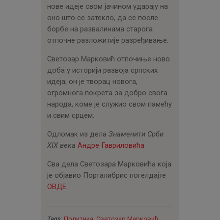
нове идеје свом јачином ударају на
оно што се затекло, да се после
борбе на развалинама старога
отпочне разложитије разређивање.
Светозар Марковић отпочиње ново
доба у историји развоја српских
идеја; он је творац новога,
огромнога покрета за добро свога
народа, коме је служио свом памећу
и свим срцем.
Одломак из дела
Знаменити Срби
XIX века
Андре Гавриловића
Сва дела Светозара Марковића која
је објавио Порталибрис погелдајте
ОВДЕ
.
Tags:
Политика
,
Светозар Марковић
,