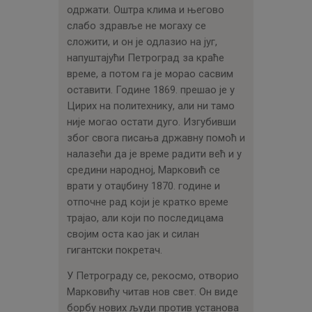
одржати. Оштра клима и његово
слабо здравље не могаху се
сложити, и он је одлазио на југ,
напуштајући Петроград за краће
време, а потом га је морао сасвим
оставити. Године 1869. прешао је у
Цирих на политехнику, али ни тамо
није могао остати дуго. Изгубивши
због свога писања државну помоћ и
налазећи да је време радити већ и у
средини народној, Марковић се
врати у отаџбину 1870. године и
отпочне рад који је кратко време
трајао, али који по последицама
својим оста као јак и силан
гигантски покретач.
У Петрограду се, рекосмо, отворио
Марковићу читав нов свет. Он виде
борбу нових људи против установа