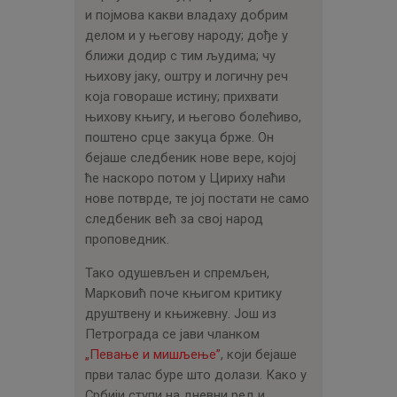
и појмова какви владаху добрим
делом и у његову народу; дође у
ближи додир с тим људима; чу
њихову јаку, оштру и логичну реч
која говораше истину; прихвати
њихову књигу, и његово болећиво,
поштено срце закуца брже. Он
бејаше следбеник нове вере, којој
ће наскоро потом у Цириху наћи
нове потврде, те јој постати не само
следбеник већ за свој народ
проповедник.
Тако одушевљен и спремљен,
Марковић поче књигом критику
друштвену и књижевну. Још из
Петрограда се јави чланком
„Певање и мишљење”
, који бејаше
први талас буре што долази. Како у
Србији ступи на дневни ред и