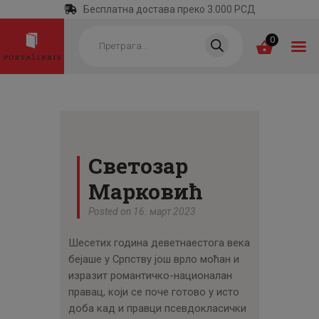
Бесплатна достава преко 3.000 РСД
Products
search
0
ПОЧЕТНА
КАТЕГОРИЈЕ
Светозар
НАЈПРОДАВАНИЈЕ
Марковић
НОВЕ КЊИГЕ
Posted on 16. март 2023
ОТРГНУТО ОД
Шесетих година деветнаестога века
ЗАБОРАВА
бејаше у Српству још врло моћан и
АУТОРИ
изразит романтичко-националан
правац, који се поче готово у исто
АКТУЕЛНОСТИ
доба кад и правци псевдокласички