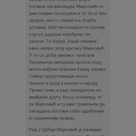
уставна организација, Марковић се
јави својим погледима и ту. Он је био
пророк; место свршетка, борба
уставна, због несолидности основе
коју јој дадоше извођачи, тек
започе. То бејаху „Наше обмане”,
како назва своју критику Марковић.
У то се доба увелике таласала
Уједињена омладина српска, којој
многи виђени чланови бејаху управо
главни представници онога
празнога рада у књизи и народу.
Према томе, и рад омладински не
имађаше другу, бољу основицу, те
се Марковић и ту јави тражењем да
омладина постави себи одређенији
и сувременији правац.
Рад у Србији Марковић је развијао