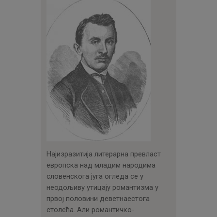
Најизразитија литерарна превласт
европска над младим народима
словенскога југа огледа се у
неодољиву утицају романтизма у
првој половини деветнаестога
столећа. Али романтичко-