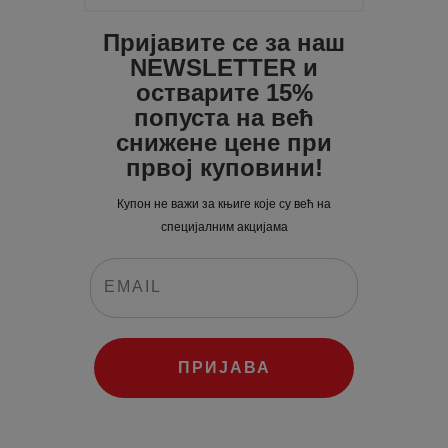
Пријавите се за наш
NEWSLETTER и
остварите 15%
попуста на већ
снижене цене при
првој куповини!
Купон не важи за књиге које су већ на
специјалним акцијама
ПРИЈАВА