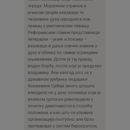
зграде. Моралном страном и
језиком својим изазваше те
творевине духа народнога нов
правац у уметничкоме певању.
Реформисани главни представници
литерарни – језик и поезија –
изазваше и даље сличне измене у
духу и облику по свима огранцима
књижевним. Дотле је тај правац
водио борбу, после које је предузео
владавину. Али каогод што се у
државном уређењу ондашње
Кнежевине Србије много штошта
изводило не у духу основице која је
великом српском револуцијом у
почетку деветнаестога столећа
положена, и као што се управна
организација поступно, али брзо
претвараше у систем бирократски,