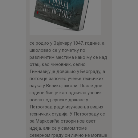
се родио у Зајечару 1847. године, а
школовао се у почетку по
различитим местима како му се кад
отац, као чиновник, селио.
Гимназију је довршио у Београду, а
потом је започео учење техничких
наука у Великој школи. После две
године био је као одличан ученик
послат од српске државе у
Петроград ради изучавања виших
техничких студија. У Петрограду се
за Марковића отвори нов свет
идеја, али се у самом томе
северном граду он лично не могаше