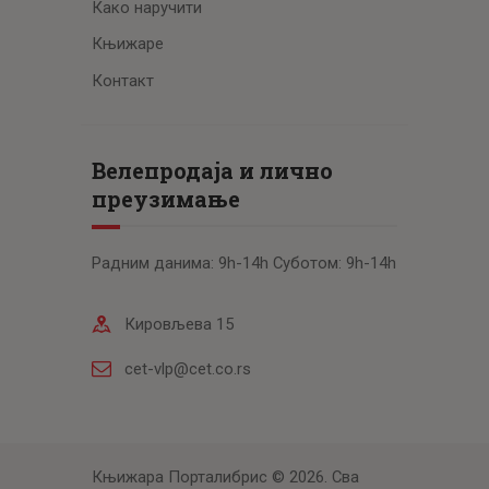
Како наручити
Књижаре
Контакт
Велепродаја и лично
преузимање
Радним данима: 9h-14h Суботом: 9h-14h
Кировљева 15
cet-vlp@cet.co.rs
Књижара Порталибрис © 2026. Сва