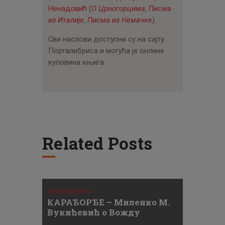
Ненадовић
(
О Црногорцима
,
Писма
из Италије
,
Писма из Немачке
).
Сви наслови доступни су на сајту
Порталибриса и могућа је онлине
куповина књига.
Related Posts
Занимљивости
КАРАЂОРЂЕ – Миленко М.
Вукићевић о Вожду