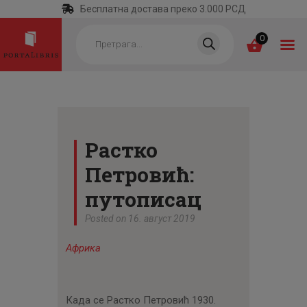
Бесплатна достава преко 3.000 РСД
Products
search
0
ПОЧЕТНА
КАТЕГОРИЈЕ
Растко
НАЈПРОДАВАНИЈЕ
Петровић:
НОВЕ КЊИГЕ
путописац
ОТРГНУТО ОД
Posted on 16. август 2019
ЗАБОРАВА
Африка
АУТОРИ
АКТУЕЛНОСТИ
Када се Растко Петровић 1930.