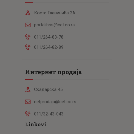
Косте Главинића 2А
portalibris@cet.co.rs
011/264-83-78
011/264-82-89
Интернет продаја
Скадарска 45
netprodaja@cet.co.rs
011/32-43-043
Linkovi