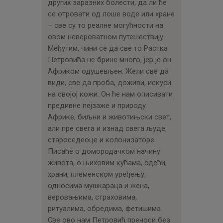
других заразних болести, да ли ће
се отровати од лоше воде или хране
– све су то реалне могућности на
овом невероватном путешествију.
Међутим, чини се да све то Растка
Петровића не брине много, јер је он
Африком одушевљен. Жели све да
види, све да проба, доживи, искуси
на својој кожи. Он ће нам описивати
предивне пејзаже и природу
Африке, биљни и животињски свет,
али пре свега и изнад свега људе,
староседеоце и колонизаторе.
Писаће о домородачком начину
живота, о њиховим кућама, одећи,
храни, племенском уређењу,
односима мушкараца и жена,
веровањима, страховима,
ритуалима, обредима, фетишима.
Све ово нам Петровић преноси без