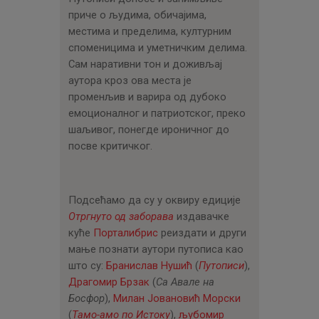
приче о људима, обичајима,
местима и пределима, културним
споменицима и уметничким делима.
Сам наративни тон и доживљај
аутора кроз ова места је
променљив и варира од дубоко
емоционалног и патриотског, преко
шаљивог, понегде ироничног до
посве критичког.
Подсећамо да су у оквиру едиције
Отргнуто од заборава
издавачке
куће
Порталибрис
реиздати и други
мање познати аутори путописа као
што су:
Бранислав Нушић
(
Путописи
),
Драгомир Брзак
(
Са Авале на
Босфор
),
Милан Јовановић Морски
(
Тамо-амо по Истоку
),
љубомир