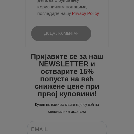
детаља о руковању
корисничким подацима,
погледајте нашу
Privacy Policy
.
Пријавите се за наш
NEWSLETTER и
остварите 15%
попуста на већ
снижене цене при
првој куповини!
Купон не важи за књиге које су већ на
специјалним акцијама