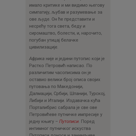
имало критике и ми видимо његову
симпатију, љубав и разумевање за
ове људе. Он ће представити и
несрећу тога света, беду и
сиромаштво, болести, и, нарочито,
погубан утицај белачке
цивилизације.
Африка
није и једини путопис који је
Растко Петровић написао. По
различитим часописима он је
оставио велики број описа својих
путовања по Македонији,
Далмацији, Србији, Шпанији, Турској,
Либији и Италији. Издавачка кућа
Порталибрис сабрала је све ове
Петровићеве путничке импресије у
једну књигу –
Путописи
. Поред
интимног путничког искуства
Путописи доносе и занимљиве