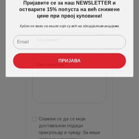
Пријавите се за наш NEWSLETTER и
остварите 15% попуста на већ снижене
цене при првој куповини!
Купон не важи за књиге које су већ на специјалним акцијама
ПРИЈАВА
Слажем се да се моји
достављени подаци
прикупљају и чувају. За више