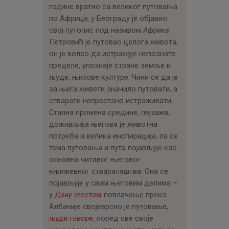
ЦЕНОВНИК
године вратио са великог путовања
по Африци, у Београду је објавио
ПИСМО
свој путопис под називом
Африка
.
Петровић је путовао целога живота,
он је волео да истражује непознате
пределе, упознаје стране земље и
људе, њихове културе. Чини се да је
за њега живети значило путовати, а
стварати непрестано истраживати.
Стална промена средине, пејзажа,
доживљаја његова је животна
потреба и велика инспирација, па се
тема путовања и пута појављује као
основна читавог његовог
књижевног стваралаштва. Она се
појављује у свим његовим делима –
у
Дану шестом
повлачење преко
Албаније својеврсно је путовање,
људи говоре
, поред све своје