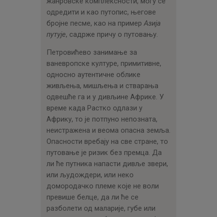
жанровске комплексности, могу се
одредити и као путопис, његове
бројне песме, као на пример
Азија
путује
, садрже причу о путовању.
Петровићево занимање за
ваневропске културе, примитивне,
односно аутентичне облике
живљења, мишљења и стварања
одвешће га и у дивљине Африке. У
време када Растко одлази у
Африку, то је потпуно непозната,
неистражена и веома опасна земља.
Опасности вребају на све стране, то
путовање је ризик без премца. Да
ли ће путника напасти дивље звери,
или људождери, или неко
домородачко племе које не воли
превише белце, да ли ће се
разболети од маларије, губе или