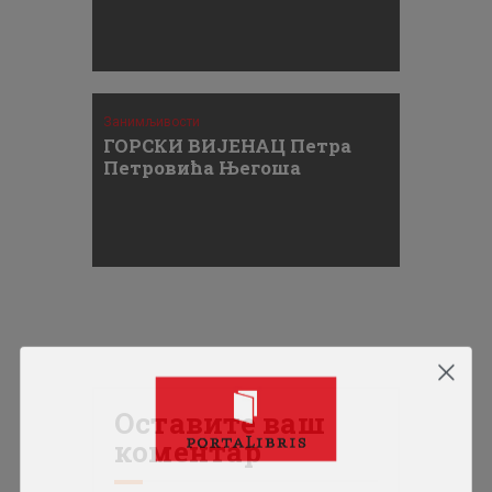
Занимљивости
ГОРСКИ ВИЈЕНАЦ Петра
Петровића Његоша
Оставите ваш
коментар