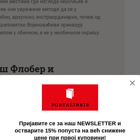
ним местима где изгледа неуочљив и
отив оне уврежене методе да се у
бно, врхунско, екстраординарно, почев од
Приповетке Војиновићеве приказују
лом у обичном, а не у необичном окриљу.
аш Флобер и
међу приповеткама,
Гераниум,
Иво Војновић
унака. Лик носи другачије име, али
вде у Гераниуму као слушалац теткине
оју сви зову тета Маре и чија прича старе
Пријавите се за наш NEWSLETTER и
а тужну сторију о неоствареној љубави.
остварите 15% попуста на већ снижене
цене при првој куповини!