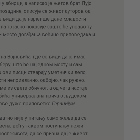
 у збирци, а написао је његов брат Лујо
 позадине, описује се живот ауторов од
е види да је најлепше дане младости
а то јасно показује зашто ће управо ту
и место догађања већине приповедака и
на Војновића, где се види да је имао
еру, што ће на једном месту и сам
 ови писци стварају уметнички лепо,
ти непривлачно, одбојно, чак ружно.
 из света обичног, а од чега настаје
бића, универзалана прича о људском
гове дуже приповетке
Геранијум
.
ватно није у питању само жеља да се
ена, већ у таквом поступању лежи
ост живота, да се призна да је живот