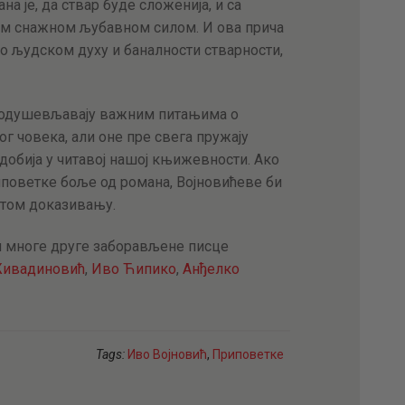
на је, да ствар буде сложенија, и са
м снажном љубавном силом. И ова прича
а о људском духу и баналности стварности,
 одушевљавају важним питањима о
ог човека, али оне пре свега пружају
 добија у читавој нашој књижевности. Ако
иповетке боље од романа, Војновићеве би
 том доказивању.
 и многе друге заборављене писце
Живадиновић
,
Иво Ћипико
,
Анђелко
Tags:
Иво Војновић
,
Приповетке