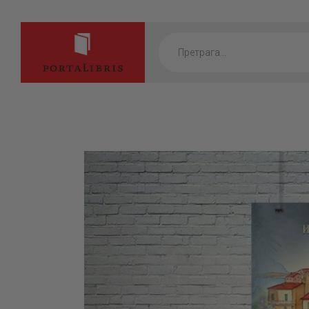
Products
search