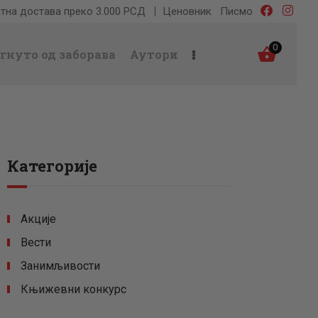
тна достава преко 3.000 РСД
Ценовник
Писмо
0
гнуто од заборава
Аутори
Категорије
Акције
Вести
Занимљивости
Књижевни конкурс