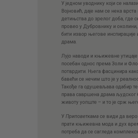
У једном уводнику који се налази
Војновић, даје нам се нека врста
детињства до зрелог доба, где с
провео у Дубровнику и околини, п
бити извор његове инспирације 
драма.
Лујо наводи и књижевне утицаје 
посебан однос према Золи и Флоб
потврдити. Њега фасцинира како
бавећи се нечим што је у реалнос
Такође га одушевљава одабир теме
права савршена драма људског 
животу уопште – и то је срж ње
У
Приповеткама
се види да веро
прати књижевна мода и дух врем
потреба да се сагледа комплексн