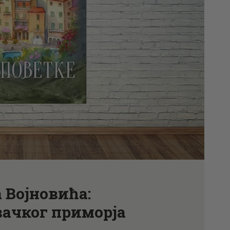
АКТУЕЛНОСТИ
ЦЕНОВНИК
ПИСМО
 Војновића:
вачког приморја