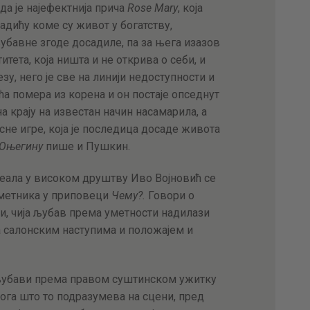
а је најефектнија прича
Rose Mary
, која
адићу коме су живот у богатству,
убавне згоде досадиле, па за њега изазов
тета, која ништа и не открива о себи, и
зу, него је све на линији недоступности и
ћа помера из корена и он постаје опседнут
на крају на известан начин насамарила, а
сне игре, која је последица досаде живота
Оњегину
пише и Пушкин.
еала у високом друштву Иво Војновић се
уметника у приповеци
Чему?.
Говори о
и, чија љубав према уметности надилази
са салонским наступима и положајем и
љубави према правом суштинском ужитку
га што то подразумева на сцени, пред