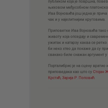
публиком која је површна, повеза
њиховом међусобном платонско
Ива Војновића још једна је прич
чак и у најелитнијим круговима.
Приповетке Ива Војновића тако
животу која опседају и савремен
ужитак и катарзу каква се ретко
би неко хтео да покаже да су пр
свакако биле снажан аргумент у
Порталибрис је на сцену вратио
приповедака као што су
Стојан 
Крстић,
Зарија Р. Поповић.