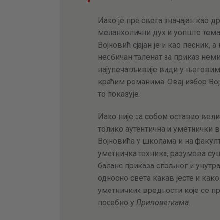
Иако је пре свега значајан као 
меланхолични дух и уопште тема
Војновић сјајан је и као песник,
необичан таленат за приказ не
најупечатљивије види у његови
краћим романима. Овај избор В
то показује.
Иако није за собом оставио вели
толико аутентична и уметнички в
Војновића у школама и на факулт
уметничка техника, разумева суш
баланс приказа спољног и унутр
односно света какав јесте и как
уметничких вредности које се пр
посебно у
Приповеткама
.