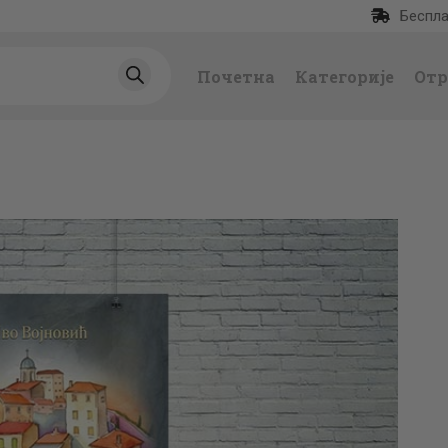
Беспла
ПОЧЕТНА
Почетна
Категорије
Отр
КАТЕГОРИЈЕ
НАЈПРОДАВАНИЈ
Е
НОВЕ КЊИГЕ
ОТРГНУТО ОД
ЗАБОРАВА
АУТОРИ