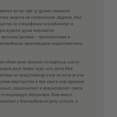
драмски аутор чије су драме оживеле
тику живота на словенском Јадрану, Иво
 а његов се специфични сензибилитет и
мира људске душе вероватно
м прозним делама – приповеткама и
ојиновићевих приповедака недвосмислено
ки обим ових прозних остварења, она су
редна да је право чудо што дела Ива
етима не представљају узор из кога се учи
тина мајсторства и пре свега онај идеални
ашњег, рационалног и ирационалног света,
о га индивидуа перципира. Има много
оналазе у Војновићевом делу уопште, а