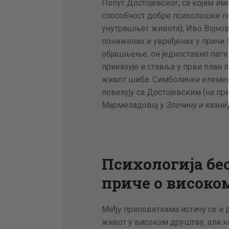
Попут Достојевског, са којим им
способност добре психолошке п
унутрашњег живота), Иво Војнов
понижених и увређених у причи
објашњење, он једноставно пати
приказује и ставља у први план 
живот шиба. Симболички елемен
повезују са Достојевским (на п
Мармеладовој у
Злочину и казни
)
Психологија бе
приче о високо
Међу приповеткама истичу се и д
живот у високом друштву, али ко