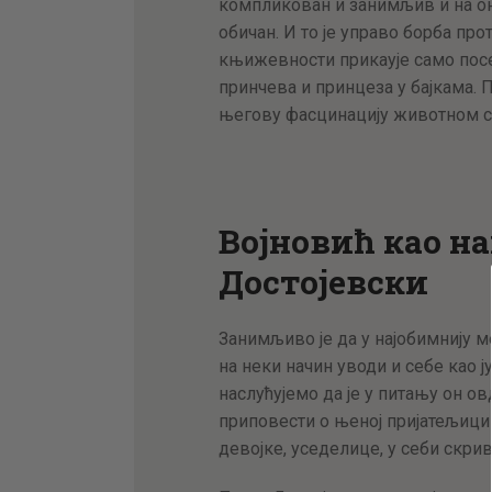
компликован и занимљив и на о
обичан. И то је управо борба пр
књижевности прикаује само посе
принчева и принцеза у бајкама. 
његову фасцинацију животном си
Војновић као н
Достојевски
Занимљиво је да у најобимнију 
на неки начин уводи и себе као ј
наслућујемо да је у питању он о
приповести о њеној пријатељици к
девојке, уседелице, у себи скрив