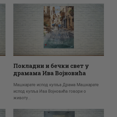
АКТУЕЛНОСТИ
ЦЕНОВНИК
ПИСМО
Покладни и бечки свет у
драмама Ива Војновића
Машкарате испод купља Драма Машкарате
испод купља Ива Војновића говори о
животу…