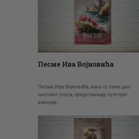
Песме Ива Војновића
Песме Ива Војновића, иако су само део
његовог опуса, представљају супстрат
емоција…