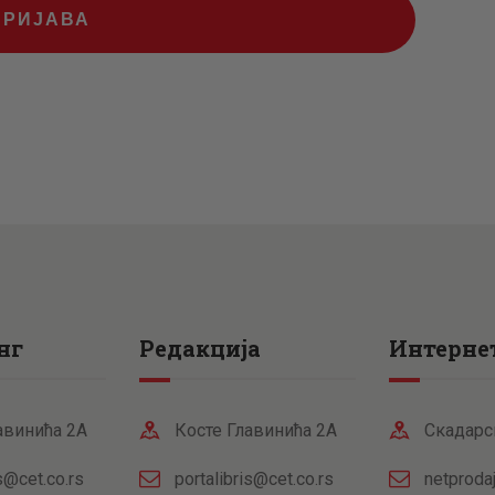
ПРИЈАВА
нг
Редакција
Интернет
авинића 2А
Косте Главинића 2А
Скадарс
is@cet.co.rs
portalibris@cet.co.rs
netproda