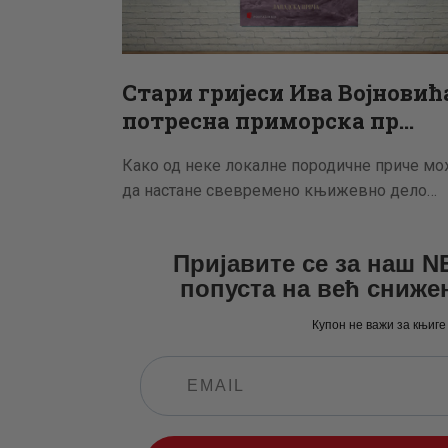
Стари гријеси Ива Војновић
потресна приморска пр…
Како од неке локалне породичне приче м
да настане свевремено књижевно дело…
Пријавите се за наш 
попуста на већ сниже
Купон не важи за књиге