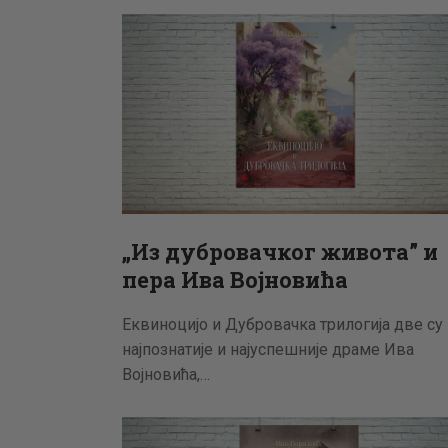
„Из дубровачког живота” и
пера Ива Војновића
Еквиноцијо и Дубровачка трилогија две су
најпознатије и најуспешније драме Ива
Војновића,…