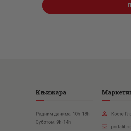
Књижара
Маркети
Радним данима: 10h-18h
Косте Гл
Суботом: 9h-14h
portalibr