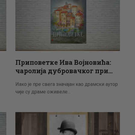
Приповетке Ива Војновића:
чаролија дубровачког при…
Иако је пре свега значајан као драмски аутор
чије су драме оживеле…