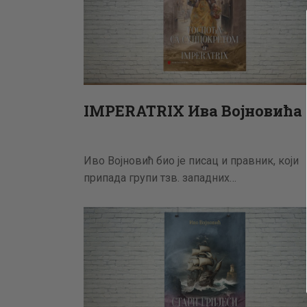
IMPERATRIX Ива Војновића
Иво Војновић био је писац и правник, који
припада групи тзв. западних…