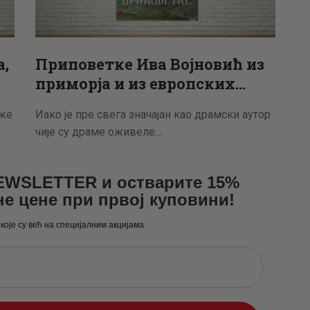
а,
Приповетке Ива Војновић из
приморја и из европских…
оже
Иако је пре свега значајан као драмски аутор
чије су драме оживеле…
NEWSLETTER и остварите 15%
не цене при првој куповини!
 које су већ на специјалним акцијама