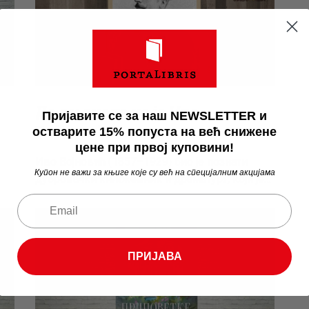
Да ли знате ко је Иво
Пријавите се за наш NEWSLETTER и
Војновић?
остварите 15% попуста на већ снижене
цене при првој куповини!
Иво Војновић (1857–1929) био је познати
Купон не важи за књиге које су већ на специјалним акцијама
дубровачки књижевник и драматург, који је…
ПРИЈАВА