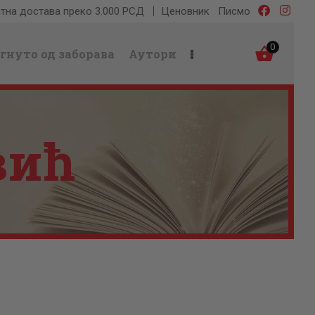
тна достава преко 3.000 РСД
Ценовник
Писмо
0
гнуто од заборава
Аутори
вић