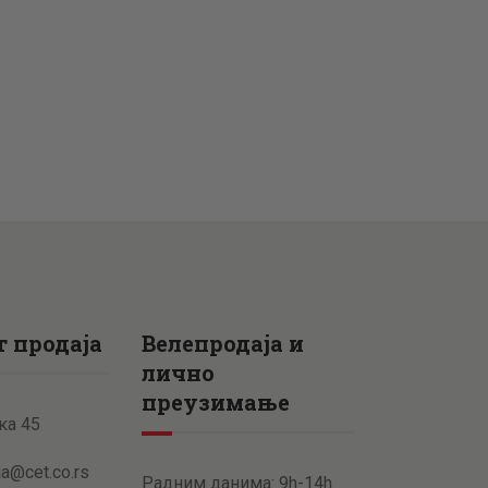
 продаја
Велепродаја и
лично
преузимање
ка 45
ja@cet.co.rs
Радним данима: 9h-14h