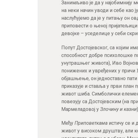
Занимљиво је да у најобимнију 
на неки начин уводи и себе као ј
наслућујемо да је у питању он ов
приповести о њеној пријатељици к
девојке – уседелице у себи скри
Попут Достојевског, са којим има
способност добре психолошке п
унутрашњег живота), Иво Војнов
понижених и увређених у причи
објашњење, он једноставно пати
приказује и ставља у први план 
живот шиба. Симболички елемен
повезују са Достојевским (на п
Мармеладовој у
Злочину и казни
)
Међу
Приповеткама
истичу се и 
живот у високом друштву, али ко