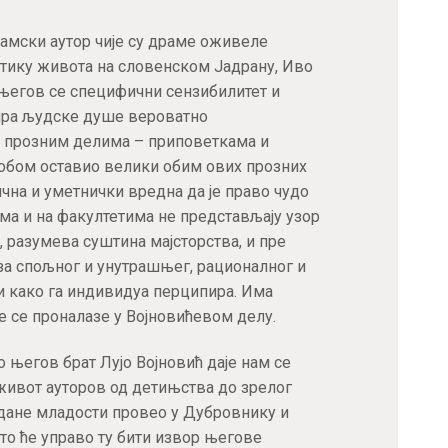
драмски аутор чије су драме оживеле
тику живота на словенском Јадрану, Иво
 а његов се специфични сензибилитет и
мира људске душе вероватно
м прозним делима – приповеткама и
собом оставио велики обим ових прозних
ична и уметнички вредна да је право чудо
ма и на факултетима не представљају узор
, разумева суштина мајсторства, и пре
аза спољног и унутрашњег, рационалног и
 и како га индивидуа перципира. Има
е се проналазе у Војновићевом делу.
о његов брат Лујо Војновић даје нам се
 живот ауторов од детињства до зрелог
 дане младости провео у Дубровнику и
што ће управо ту бити извор његове