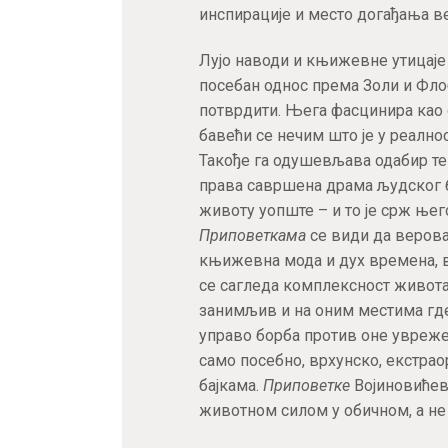
инспирације и место догађања в
Лујо наводи и књижевне утицаје 
посебан однос према Золи и Флоб
потврдити. Њега фасцинира као 
бавећи се нечим што је у реалнос
Такође га одушевљава одабир теме
права савршена драма људског 
животу уопште – и то је срж ње
Приповеткама
се види да верова
књижевна мода и дух времена, в
се сагледа комплексност живота,
занимљив и на оним местима где 
управо борба против оне увреже
само посебно, врхунско, екстрао
бајкама.
Приповетке
Војиновићев
животном силом у обичном, а не