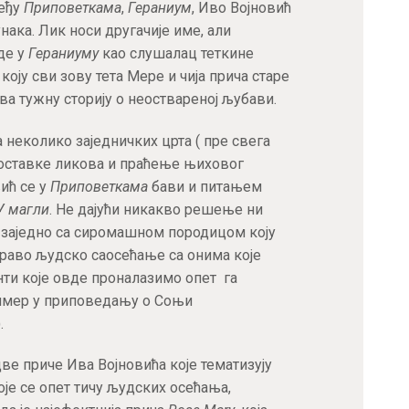
међу
Приповеткама
,
Гераниум
, Иво Војновић
унака. Лик носи другачије име, али
де у
Гераниуму
као слушалац теткине
оју сви зову тета Мере и чија прича старе
ва тужну сторију о неоствареној љубави.
 неколико заједничких црта ( пре свега
оставке ликова и праћење њиховог
ић се у
Приповеткама
бави и питањем
У магли
. Не дајући никакво решење ни
 заједно са сиромашном породицом коју
право људско саосећање са онима које
ти које овде проналазимо опет га
ример у приповедању о Соњи
.
две приче Ива Војновића које тематизују
је се опет тичу људских осећања,
Пријавите се за наш NEWSLETTER и