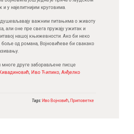
к и у најелитнијим круговима.
 одушевљавају важним питањима о животу
а, али оне пре свега пружају ужитак и
 читавој нашој књижевности. Ако би неко
е боље од романа, Војновићеве би свакако
азивању.
 и многе друге заборављене писце
 Живадиновић
,
Иво Ћипико
,
Анђелко
Tags:
Иво Војновић
,
Приповетке