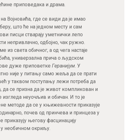
ећине приповедака и драма.
на Војновића, где се види да је имао
еру, што ће на једном месту и сам
ови писци стварају уметнички лепо
ти непривлачно, одбојно, чак ружно.
 из света обичног, а од чега настаје
бића, универзална прича о људском
гове дуже приповетке
Геранијум
. У
тно није у питању само жеља да се прати
ећ у таквом поступању лежи потреба да
 да се призна да је живот компликован и
изгледа неуочљив и обичан. И то је
не методе да се у књижевности приказује
рдинарно, почев од принчева и принцеза у
е приказују његову фасцинацију
 у необичном окриљу.