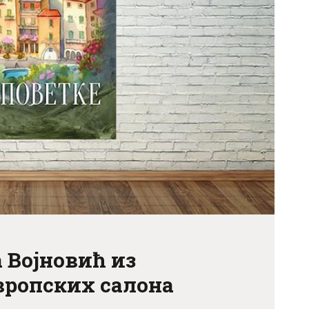
АКТУЕЛНОСТИ
ЦЕНОВНИК
ПИСМО
 Војновић из
европских салона