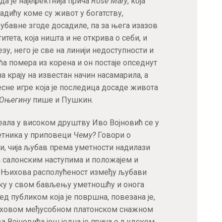
а је најефектнија прича
Rose Mary
, која
остварите 15% попуста на већ снижене
адићу коме су живот у богатству,
цене при првој куповини!
убавне згоде досадиле, па за њега изазов
Купон не важи за књиге које су већ на специјалним акцијама
тета, која ништа и не открива о себи, и
зу, него је све на линији недоступности и
ћа помера из корена и он постаје опседнут
на крају на известан начин насамарила, а
сне игре која је последица досаде живота
ПРИЈАВА
Оњегину
пише и Пушкин.
ала у високом друштву Иво Војновић се у
етника у приповеци
Чему?
Говори о
и, чија љубав према уметности надилази
са салонским наступима и положајем и
у. Њихова располућеност између љубави
у у свом бављењу уметношћу и онога
ед публиком која је површна, повезана је,
 њиховом међусобном платонском снажном
 Војновића још једна је прича о људском