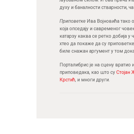
духу и баналности стварности, ча
Приповетке
Ива Војновића тако
која опседају и савременог човек
катарзу каква се ретко добија у
хтео да покаже да су приповетк
биле снажан аргумент у том док
Порталибрис је на сцену вратио
приповедака, као што су
Стојан
Крстић
, и многи други.