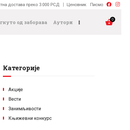
тна достава преко 3.000 РСД
Ценовник
Писмо
0
гнуто од заборава
Аутори
Категорије
Акције
Вести
Занимљивости
Књижевни конкурс