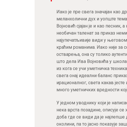
Иако је пре свега значајан као 
меланхолични дух и уопште тема
Војновић сјајан је и као песник,
необичан таленат за приказ не
најупечатљивије види у његово
краћим романима. Иако није за 
остварења, она су толико аутент
што дела Ива Војновића у школа
из кога се учи уметничка техника
свега онај идеални баланс прик
ирационалног, света какав јесте
много уметничких вредности кој
У једном уводнику који је написа
нека врста позадине, описује се
доба где се види да је најлепше
околини, па то јасно показује за