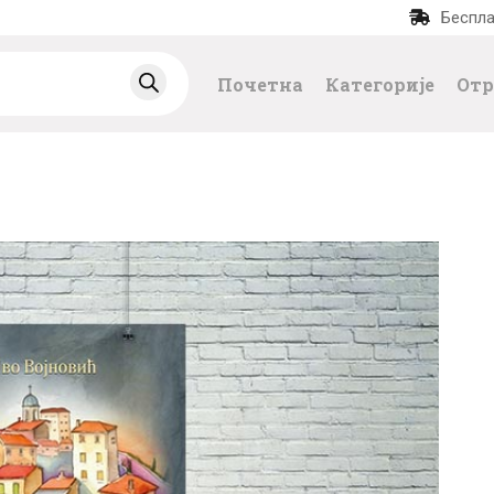
Беспла
ПОЧЕТНА
Почетна
Категорије
Отр
КАТЕГОРИЈЕ
НАЈПРОДАВАНИЈ
Е
НОВЕ КЊИГЕ
ОТРГНУТО ОД
ЗАБОРАВА
АУТОРИ