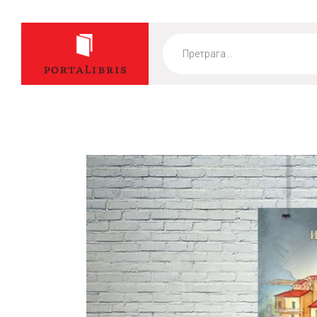
Products
search