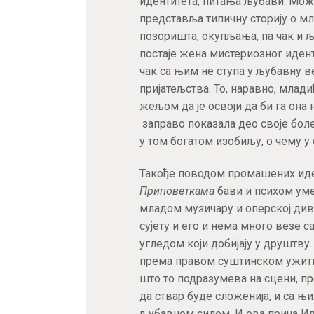
идентитета, питања љубави. Можд
представља типичну сторију о мл
позоришта, окупљања, па чак и љ
постаје жена мистериозног иденти
чак са њим не ступа у љубавну ве
пријатељства. То, наравно, млади
жељом да је освоји да би га она 
заправо показала део своје боле
у том богатом изобиљу, о чему у
Такође поводом промашених иде
Приповеткама
бави и психом ум
младом музичару и оперској див
сујету и его и нема много везе 
угледом који добијају у друштв
према правом суштинском ужитк
што то подразумева на сцени, пр
да ствар буде сложенија, и са
љубавном силом. И ова прича Ива