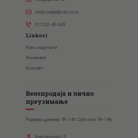
netprodaja@cet.co.rs
011/32-43-043
Linkovi
Како наручити
Књижаре
Контакт
Велепродаја и лично
преузимање
Радним данима: 9h-14h Суботом: 9h-14h
Кировљева 15