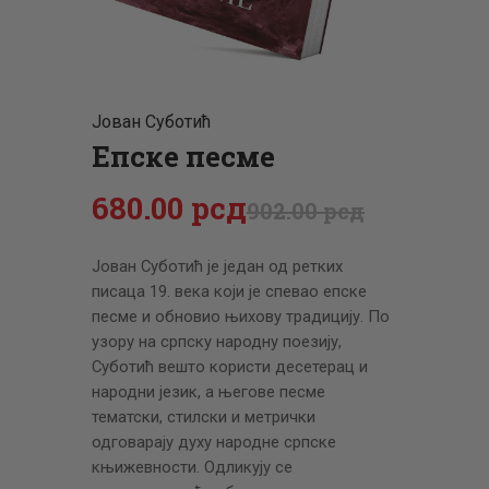
ЦЕНОВНИК
ПИСМО
Јован Суботић
Епске песме
680
.
00
рсд
902
.
00
рсд
Јован Суботић је један од ретких
писаца 19. века који је спевао епске
песме и обновио њихову традицију. По
узору на српску народну поезију,
Суботић вешто користи десетерац и
народни језик, а његове песме
тематски, стилски и метрички
одговарају духу народне српске
књижевности. Одликују се