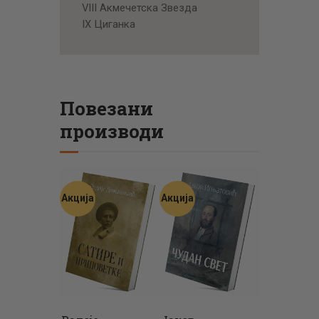
VIII Акмечетска Звезда
IX Циганка
Повезани
производи
Акција
Акција