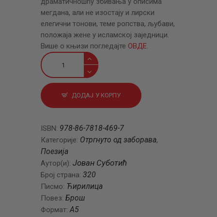
драматичношћу збивања у описима
мегдана, али не изостају и лирски
елегични тонови, теме ропства, љубави,
положаја жене у исламској заједници.
Више о књизи погледајте
ОВДЕ
.
Епске
песме
количина
ДОДАЈ У КОРПУ
978-86-7818-469-7
ISBN:
Отргнуто од заборава
Категорије:
,
Поезија
Јован Суботић
Аутор(и):
320
Број страна:
Ћирилица
Писмо:
Брош
Повез:
A5
Формат: