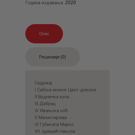
2020
Година издавања:
Опис
Рецензије (0)
Садржај:
I Сабља-момче Цвет-девојче
II Врдничка кула
III Дабрац
IV Ивањска ноћ
V Манастирлија
VI Губикапа Марко
VII Јуришић Никола