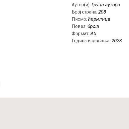
Група аутора
Аутор(и):
208
Број страна:
ћирилица
Писмо:
брош
Повез:
А5
Формат:
2023
Година издавања: