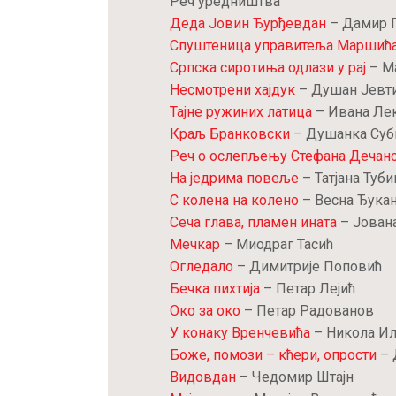
Реч уредништва
Деда Јовин Ђурђевдан
– Дамир 
Спуштеница управитеља Маршић
Српска сиротиња одлази у рај
– М
Несмотрени хајдук
– Душан Јевт
Тајне ружиних латица
– Ивана Ле
Краљ Бранковски
– Душанка Суб
Реч о ослепљењу Стефана Дечан
На једрима повеље
– Татјана Туби
С колена на колено
– Весна Ђука
Сеча глава, пламен ината
– Јован
Мечкар
– Миодраг Тасић
Огледало
– Димитрије Поповић
Бечка пихтија
– Петар Лејић
Око за око
– Петар Радованов
У конаку Вренчевића
– Никола И
Боже, помози – кћери, опрости
– 
Видовдан
– Чедомир Штајн