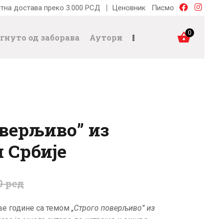
тна достава преко 3.000 РСД
Ценовник
Писмо
0
гнуто од заборава
Аутори
оверљиво” из
 Србије
0
рсд
ве године са темом
„Строго поверљиво” из