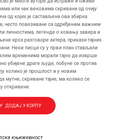
сао је многе ауторе да истраже и оживе
инама или чак вековима скривани од очију
ича од којих је састављена ова збирка
не, често повезиване са одређеним важним
и личностима, легенде о ковању завера и
ене кроз разговоре актера, прикази тајних
фани. Неки писци су у први план став­љали
 у злим временима морали тајно да изврше
ично убијене драге људе, побуне се против
ју колико је прошлост и у новим
да мутне, скриване тајне, ма колико се
ју откривене.
ДОДАЈ У КОРПУ
пска књижевност