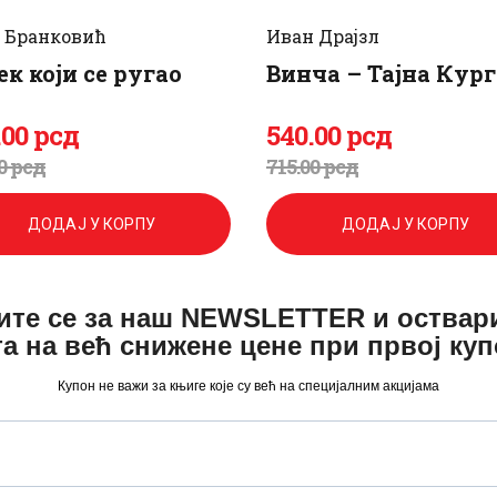
 Бранковић
Иван Драјзл
ек који се ругао
Винча – Тајна Кур
.
00
рсд
540
.
00
рсд
игинална
енутна
Оригинална
Тренутна
0
рсд
715
.
00
рсд
а
а
цена
цена
ДОДАЈ У КОРПУ
ДОДАЈ У КОРПУ
је
је:
а:
.
била:
540
.
ите се за наш NEWSLETTER и оствар
а на већ снижене цене при првој ку
.
715
0
.
Купон не важи за књиге које су већ на специјалним акцијама
0
0
.
0
рсд.