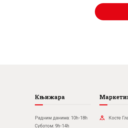
рсд
рсд.
Књижара
Маркети
Радним данима: 10h-18h
Косте Гл
Суботом: 9h-14h