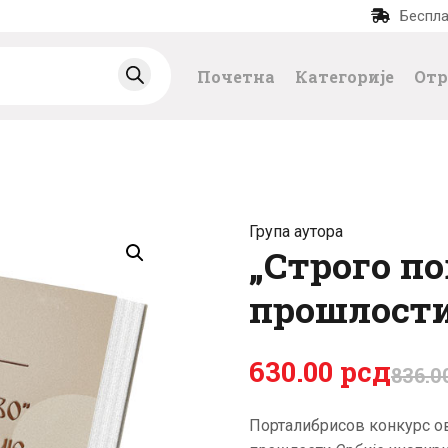
Беспла
ПОЧЕТНА
Почетна
Категорије
Отр
КАТЕГОРИЈЕ
НАЈПРОДАВАНИЈ
Е
Група аутора
НОВЕ КЊИГЕ
„Строго п
прошлости
ОТРГНУТО ОД
ЗАБОРАВА
630
.
00
рсд
836
.
0
АУТОРИ
Порталибрисов конкурс о