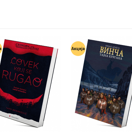
а
Акција