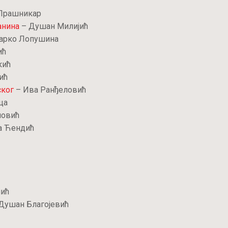
Прашникар
анина
– Душан Милијић
арко Лопушина
ић
кић
ић
ског
– Ива Ранђеловић
ца
новић
а Ћендић
лић
Душан Благојевић