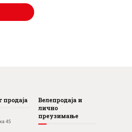
рсд.
 продаја
Велепродаја и
лично
преузимање
ка 45