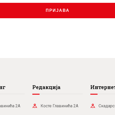
.
рсд.
ПРИЈАВА
нг
Редакција
Интернет
авинића 2А
Косте Главинића 2А
Скадарс