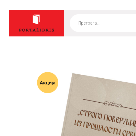
Products
search
Акција