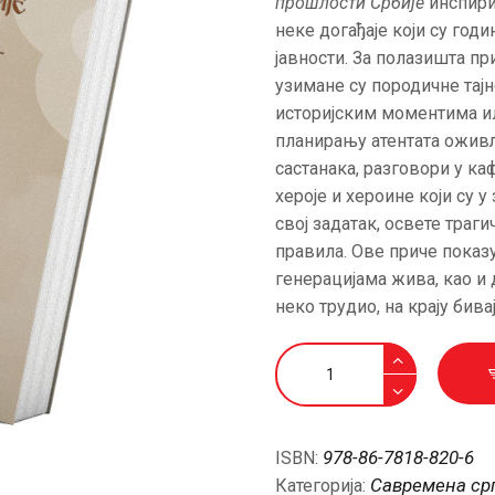
прошлости Србије
инспири
АКТУЕЛНОСТИ
неке догађаје који су год
јавности. За полазишта пр
ЦЕНОВНИК
узимане су породичне тај
историјским моментима ил
планирању атентата оживљ
ПИСМО
састанака, разговори у ка
хероје и хероине који су
свој задатак, освете траг
правила. Ове приче показу
генерацијама жива, као и 
неко трудио, на крају бива
„Строго
поверљиво”
из
прошлости
978-86-7818-820-6
ISBN:
Србије
Савремена ср
Категорија:
количина