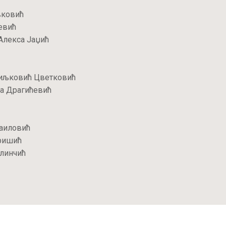
вковић
евић
Алекса Јаџић
јиљковић Цветковић
а Драгићевић
Пријавите се за наш NEWSLETTER и
остварите 15% попуста на већ снижене
аиловић
цене при првој куповини!
ришић
линчић
Купон не важи за књиге које су већ на специјалним акцијама
ПРИЈАВА