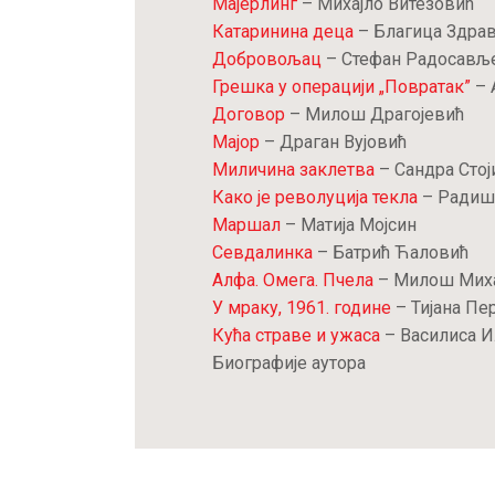
Мајерлинг
– Михајло Витезовић
Катаринина деца
– Благица Здра
Добровољац
– Стефан Радосављ
Грешка у операцији „Повратак”
– 
Договор
– Милош Драгојевић
Мајор
– Драган Вујовић
Миличина заклетва
– Сандра Сто
Како је револуција текла
– Радиш
Маршал
– Матија Мојсин
Севдалинка
– Батрић Ћаловић
Алфа. Омега. Пчела
– Милош Мих
У мраку, 1961. године
– Тијана Пе
Кућа страве и ужаса
– Василиса И
Биографије аутора