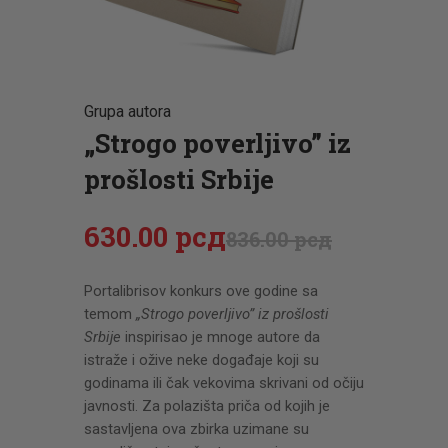
CENOVNIK
PISMO
Grupa autora
„Strogo poverljivo” iz
prošlosti Srbije
630
.
00
рсд
836
.
00
рсд
Portalibrisov konkurs ove godine sa
temom
„Strogo poverljivo” iz prošlosti
Srbije
inspirisao je mnoge autore da
istraže i ožive neke događaje koji su
godinama ili čak vekovima skrivani od očiju
javnosti. Za polazišta priča od kojih je
sastavljena ova zbirka uzimane su