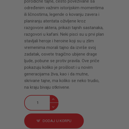
porodične tajne, često povezivane sa
određenim važnim istorijskim momentima
ili ličnostima, legende o kovanju zavera i
planiranju atentata oživljene kroz
razgovore aktera, prikazi tajnih sastanaka,
razgovori u kafani. Neki pisci su u prvi plan
stav­ljali heroje i heroine koji su u zlim
vremenima morali tajno da izvrše svoj
zadatak, osvete tragično ubijene drage
ljude, pobune se protiv pravila. Ove priče
pokazuju koliko je prošlost i u novim
generacijama živa, kao i da mutne,
skrivane tajne, ma koliko se neko trudio,
na kraju bivaju otkrivene.
„Strogo
poverljivo”
iz
prošlosti
DODAJ U KORPU
Srbije