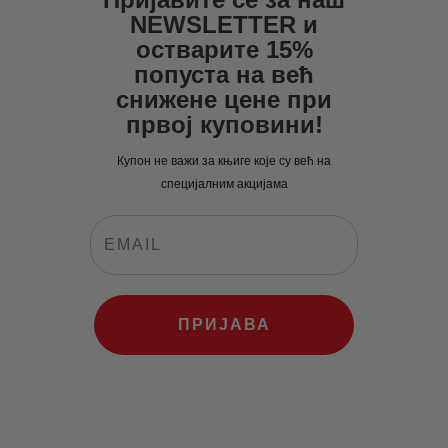
0
рсд.
0
0
NEWSLETTER и
рсд.
0
рсд.
остварите 15%
попуста на већ
рсд.
снижене цене при
првој куповини!
Купон не важи за књиге које су већ на
специјалним акцијама
ПРИЈАВА