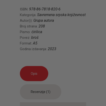
količina
978-86-7818-820-6
ISBN:
Savremena srpska književnost
Kategorija:
Grupa autora
Autor(i):
208
Broj strana:
ćirilica
Pismo:
broš
Povez:
A5
Format:
2023
Godina izdavanja:
Opis
Recenzije (1)