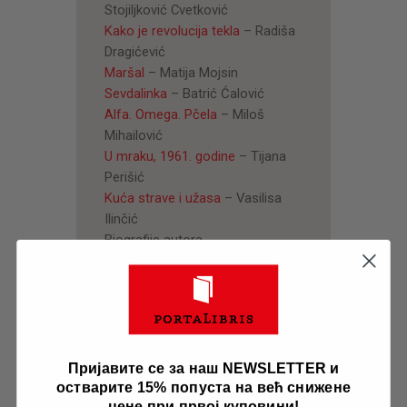
Stojiljković Cvetković
Kako je revolucija tekla
– Radiša
Dragićević
Maršal
– Matija Mojsin
Sevdalinka
– Batrić Ćalović
Alfa. Omega. Pčela
– Miloš
Mihailović
U mraku, 1961. godine
– Tijana
Perišić
Kuća strave i užasa
– Vasilisa
Ilinčić
Biografije autora
Povezani proizvodi
Пријавите се за наш NEWSLETTER и
остварите 15% попуста на већ снижене
цене при првој куповини!