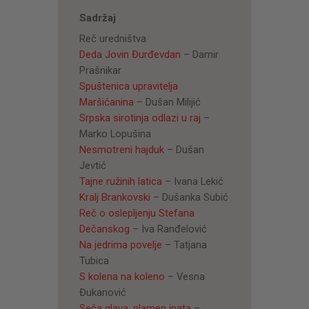
Sadržaj
Reč uredništva
Deda Jovin Đurđevdan
– Damir
Prašnikar
Spuštenica upravitelja
Maršićanina
– Dušan Milijić
Srpska sirotinja odlazi u raj
–
Marko Lopušina
Nesmotreni hajduk
– Dušan
Jevtić
Tajne ružinih latica
– Ivana Lekić
Kralj Brankovski
– Dušanka Subić
Reč o oslepljenju Stefana
Dečanskog
– Iva Ranđelović
Na jedrima povelje
– Tatjana
Tubica
S kolena na koleno
– Vesna
Đukanović
Seča glava, plamen inata
–