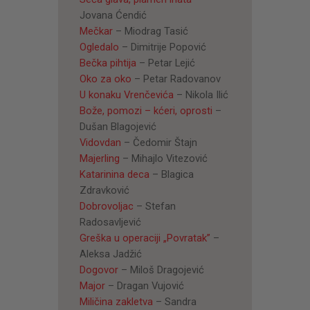
Jovana Ćendić
Mečkar
– Miodrag Tasić
Ogledalo
– Dimitrije Popović
Bečka pihtija
– Petar Lejić
Oko za oko
– Petar Radovanov
U konaku Vrenčevića
– Nikola Ilić
Bože, pomozi – kćeri, oprosti
–
Dušan Blagojević
Vidovdan
– Čedomir Štajn
Majerling
– Mihajlo Vitezović
Katarinina deca
– Blagica
Zdravković
Dobrovoljac
– Stefan
Radosavljević
Greška u operaciji „Povratak”
–
Aleksa Jadžić
Dogovor
– Miloš Dragojević
Major
– Dragan Vujović
Miličina zakletva
– Sandra