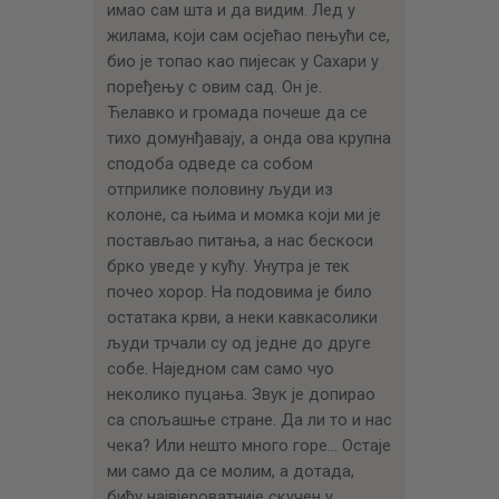
имао сам шта и да видим. Лед у
жилама, који сам осјећао пењући се,
био је топао као пијесак у Сахари у
поређењу с овим сад. Он је.
Ћелавко и громада почеше да се
тихо домунђавају, а онда ова крупна
сподоба одведе са собом
отприлике половину људи из
колоне, са њима и момка који ми је
постављао питања, а нас бескоси
брко уведе у кућу. Унутра је тек
почео хорор. На подовима је било
остатака крви, а неки кавкасолики
људи трчали су од једне до друге
собе. Наједном сам само чуо
неколико пуцања. Звук је допирао
са спољашње стране. Да ли то и нас
чека? Или нешто много горе… Остаје
ми само да се молим, а дотада,
бићу највјероватније скучен у