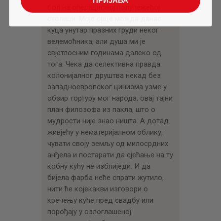
бол на операционој полулежећој
столици. Моје срце можда данас
куца унутар празних груди неког
велемоћника, али душа ми је
свјетлосним годинама далеко од
тога. Чека да селективна правда
колонијалног друштва некад без
западноевропског цинизма узме у
обзир тортуру мог народа, овај тајни
план филозофа из пакла, што о
мудрости није знао ништа. А дотад
живјећу у нематеријалном облику,
чувати своју земљу од милосрдних
анђела и постарати да сјећање на ту
кобну кућу не изблиједи. И да
бијела фарба неће спрати жутило,
нити ће којекакви изговори о
кречењу куће пред свадбу или
порођају у озлоглашеној