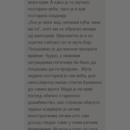
млаз крви. А како је то жутило
постајало веће, тако је и крв
постајала хладнија.
„Оно је неки зид, некаква кућа, чини
ми се”, опет ми се обратио момак
од малоприје. Вјероватно је и он
осјетио сабласт из те жуте боје.
Покушавао је да причом прекрати
вријеме. Чудно, у оваквим
ситуацијама логичније би било да
покушава да га продужи… Жута
зидина постајала је све већа, док
напослијетку нисмо стигли буквално
до самих врата. Мада је на први
поглед обично старинско
домаћинство, ово страхом обасуто
здање исијавало је нечим
монструозним, нечим што сам
досад гледао само у оним ратним
филмовима. Можда и горе од тога.