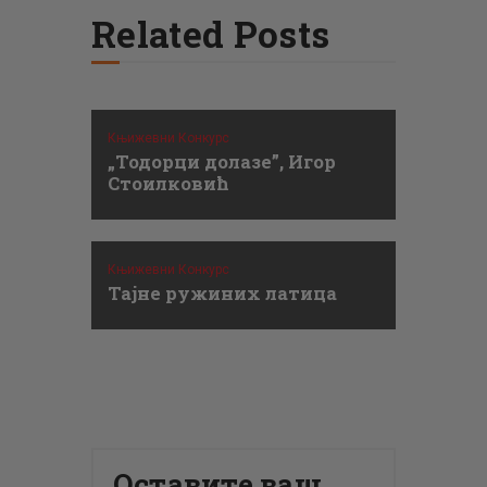
Related Posts
Књижевни Конкурс
„Тодорци долазе”, Игор
Стоилковић
Књижевни Конкурс
Тајне ружиних латица
Оставите ваш