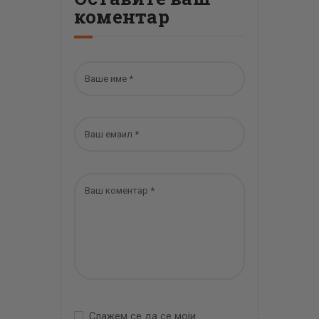
коментар
Слажем се да се моји