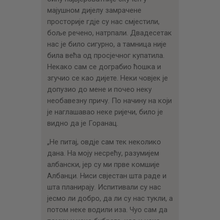
мајушном дијелу замрачене
просторије гдје су нас смјестили,
боље речено, натрпали. Двадесетак
нас је било сигурно, а тамница није
била већа од просјечног купатила.
Некако сам се дограбио ћошка и
згучио се као дијете. Неки човјек је
допузио до мене и почео неку
необавезну причу. По начину на који
је наглашавао неке ријечи, било је
видно да је Горанац.
„Не питај, овдје сам тек неколико
дана. На моју несрећу, разумијем
албански, јер су ми прве комшије
Албанци. Ниси свјестан шта раде и
шта планирају. Испитивали су нас
јесмо ли добро, да ли су нас тукли, а
потом неке водили иза. Чуо сам да