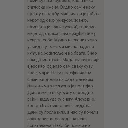
помињу неке бубреге, као и нека
енглеска имена. Видио сам и неку
носату сподобу, мислим да је рођак
неког од ових униформисаних,
помињао је чак и турски”, говорио
ми је, од страха фиксирајући тачку
испред себе. Мучно наслоних чело
уз зид и у томе ми мисао паде на
кућу, на родитеље и на брата. Знао
сам да ме траже. Мада ми нико није
вјеровао, осјећао сам сваку сузу
своје мајке. Неки недефинисани
физички додир са сада далеким
ближњима засигурно је постојао.
Давао ми је неку, могу слободно
рећи, надљудску снагу. Апсурдно,
као да ћу их икад више видјети…
Дани су пролазили, а нас су почели
свакодневно да воде на нека
испитивања. Неко би помислио