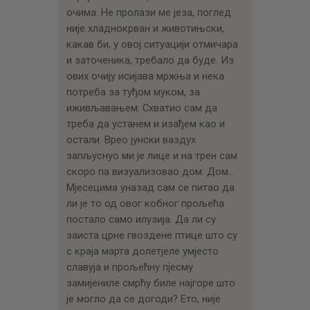
очима. Не пролази ме језа, поглед
није хладнокрван и животињски,
какав би, у овој ситуацији отмичара
и заточеника, требало да буде. Из
ових очију исијава мржња и нека
потреба за туђом муком, за
иживљавањем. Схватио сам да
треба да устанем и изађем као и
остали. Врео јунски ваздух
запљуснуо ми је лице и на трен сам
скоро па визуализовао дом. Дом…
Мјесецима уназад сам се питао да
ли је то од овог кобног прољећа
постало само илузија. Да ли су
заиста црне гвоздене птице што су
с краја марта долетјеле умјесто
славуја и прољећну пјесму
замијениле смрћу биле најгоре што
је могло да се догоди? Ето, није