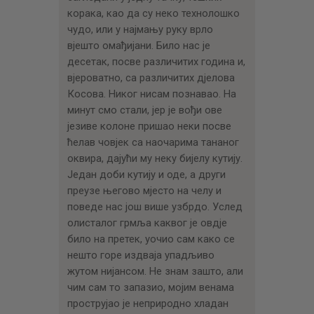
корака, као да су неко технолошко
чудо, или у најмању руку врло
вјешто омађијани. Било нас је
десетак, посве различитих година и,
вјероватно, са различитих дјелова
Косова. Никог нисам познавао. На
минут смо стали, јер је вођи ове
језиве колоне пришао неки посве
ћелав човјек са наочарима тананог
оквира, дајући му неку бијелу кутију.
Један доби кутију и оде, а други
преузе његово мјесто на челу и
поведе нас још више узбрдо. Услед
олисталог грмља каквог је овдје
било на претек, уочио сам како се
нешто горе издваја упадљиво
жутом нијансом. Не знам зашто, али
чим сам то запазио, мојим венама
прострујао је неприродно хладан