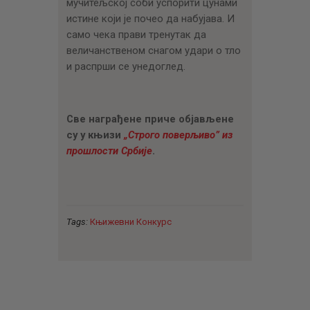
мучитељској соби успорити цунами
истине који је почео да набујава. И
само чека прави тренутак да
величанственом снагом удари о тло
и распрши се унедоглед.
Све награђене приче објављене
су у књизи
„Строго поверљиво” из
прошлости Србије
.
Tags:
Књижевни Конкурс