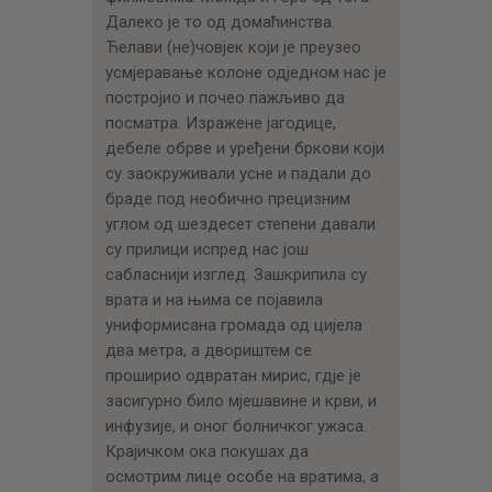
Далеко је то од домаћинства.
Ћелави (не)човјек који је преузео
усмјеравање колоне одједном нас је
постројио и почео пажљиво да
посматра. Изражене јагодице,
дебеле обрве и уређени бркови који
су заокруживали усне и падали до
браде под необично прецизним
углом од шездесет степени давали
су прилици испред нас још
сабласнији изглед. Зашкрипила су
врата и на њима се појавила
униформисана громада од цијела
два метра, а двориштем се
проширио одвратан мирис, гдје је
засигурно било мјешавине и крви, и
инфузије, и оног болничког ужаса.
Крајичком ока покушах да
осмотрим лице особе на вратима, а