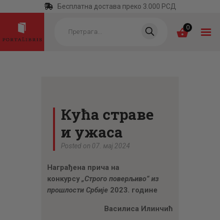
Бесплатна достава преко 3.000 РСД
Products
search
0
ПОЧЕТНА
КАТЕГОРИЈЕ
Кућа страве
НАЈПРОДАВАНИЈЕ
и ужаса
НОВЕ КЊИГЕ
Posted on 07. мај 2024
ОТРГНУТО ОД
Награђена прича на
ЗАБОРАВА
конкурсу
„Строго поверљиво” из
АУТОРИ
прошлости Србије
2023. године
АКТУЕЛНОСТИ
Василиса Илинчић