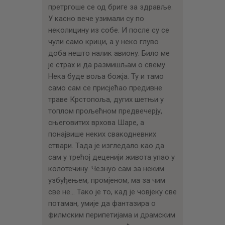
претргоше се од бриге за здравље.
У касно вече узимали су по
неколицину из собе. И после су се
чули само крици, а у неко глуво
доба нешто налик авиону. Било ме
је страх и да размишљам о свему.
Нека буде воља божја. Ту и тамо
само сам се присјећао предивне
траве Крстопоља, дугих шетњи у
топлом прољећном предвечерју,
сњеговитих врхова Шаре, а
понајвише неких свакодневних
ствари. Тада је изгледало као да
сам у трећој деценији живота упао у
колотечину. Чезнуо сам за неким
узбуђењем, промјеном, ма за чим
све не… Тако је то, кад је човјеку све
потаман, умије да фантазира о
филмским перипетијама и драмским