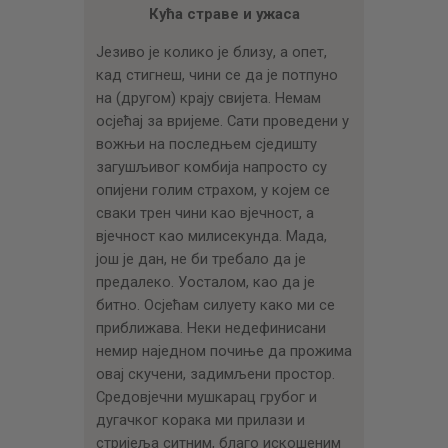
ЦЕНОВНИК
Кућа страве и ужаса
ПИСМО
Језиво је колико је близу, а опет,
кад стигнеш, чини се да је потпуно
на (другом) крају свијета. Немам
осјећај за вријеме. Сати проведени у
вожњи на последњем сједишту
загушљивог комбија напросто су
опијени голим страхом, у којем се
сваки трен чини као вјечност, а
вјечност као милисекунда. Мада,
још је дан, не би требало да је
предалеко. Уосталом, као да је
битно. Осјећам силуету како ми се
приближава. Неки недефинисани
немир наједном почиње да прожима
овај скучени, задимљени простор.
Средовјечни мушкарац грубог и
дугачког корака ми прилази и
стријеља ситним, благо искошеним