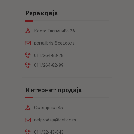
Редакција
Косте Главинића 2А
portalibris@cet.co.rs
011/264-83-78
011/264-82-89
Интернет продаја
Скадарска 45
netprodaja@cet.co.rs
011/32-43-043