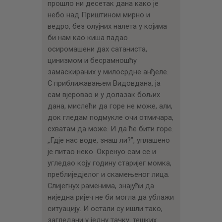
прошло ни десетак дана како је
небо над Приштином мирно и
ведро, без олујних налета у којима
би нам као киша падао
осиромашени дах сатаниста,
цинизмом и бесрамношћу
замаскираних у милосрдне анђеле.
С приближавањем Видовдана, ја
сам вјеровао и у долазак бољих
дана, мислећи да горе не може, али,
док гледам подмукле очи отмичара,
схватам да може. И да ће бити горе.
„Гдје нас воде, знаш ли?”, уплашено
је питао неко. Окренуо сам се и
угледао коју годину старијег момка,
преблиједјелог и скамењеног лица.
Слијегнух раменима, знајући да
ниједна ријеч не би могла да ублажи
ситуацију. И остали су ишли тако,
загледани у једну тачку, тешких