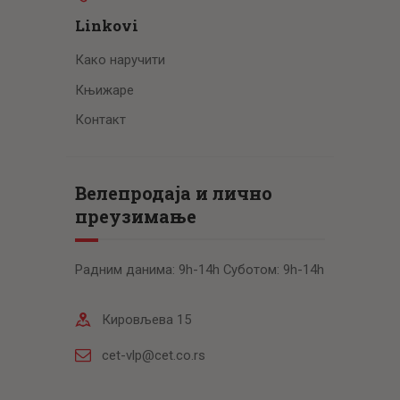
Linkovi
Како наручити
Књижаре
Контакт
Велепродаја и лично
преузимање
Радним данима: 9h-14h Суботом: 9h-14h
Кировљева 15
cet-vlp@cet.co.rs