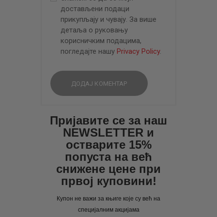
достављени подаци
прикупљају и чувају. За више
детаља о руковању
корисничким подацима,
погледајте нашу
Privacy Policy
.
Пријавите се за наш
NEWSLETTER и
остварите 15%
попуста на већ
снижене цене при
првој куповини!
Купон не важи за књиге које су већ на
специјалним акцијама