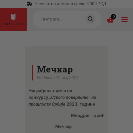
Бесплатна достава преко 3.000 РСД
Products
search
0
ПОЧЕТНА
КАТЕГОРИЈЕ
Мечкар
НАЈПРОДАВАНИЈЕ
Posted on 07. мај 2024
НОВЕ КЊИГЕ
Награђена прича на
ОТРГНУТО ОД
конкурсу
„Строго поверљиво” из
ЗАБОРАВА
прошлости Србије
2023. године
АУТОРИ
Миодраг Тасић
АКТУЕЛНОСТИ
Мечкар