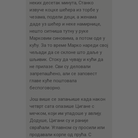
неких десетак минута, Станко
извуче коцке шећера из торбе у
чезама, подели деци, а женама
даде уз шећер и неке намирнице,
нешто ситниша тутну у руке
Марковим синовима, а потом оде у
кућу. За то време Марко нареди свој
чељади да се склоне што даље у
шљивик. Стоку да чувају и кући да
не прилазе. Сви су деловали
запрепашћено, али се заповест
главе куће поштовала
беспоговорно.
Још више се запањише када након
четврт сата опазише Цигане с
мечком, који им упадоше у авлију.
Додуше, Цигани су и раније
свраћали. Углавном су просили или
продавали корпе од прућа. С