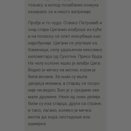
тољагу, а испод похабаних кожуха
назирало се и нешто ватреније.
Прође и то чудо. Станко Петровић и
онај стари Циганин изађоше из куће
и на поласку се опет изљубише као
најрођенији. Цигани се упутише ка
Каменици, селу удаљеном неколико
километара од Сухотна. Преко брда.
На челу колоне ишао је млађи Цига.
Водио је мечку на мотки, којом је
била везана. За њим су ишла
двојица момака, а старац се скоро
није ни видео. Био је у средини ове
мале дружине. Неки од оних делија
били су иза старца, други са стране,
и тако, лагано, колико је мечка
могла да хода, нестадоше иза
шумарка.