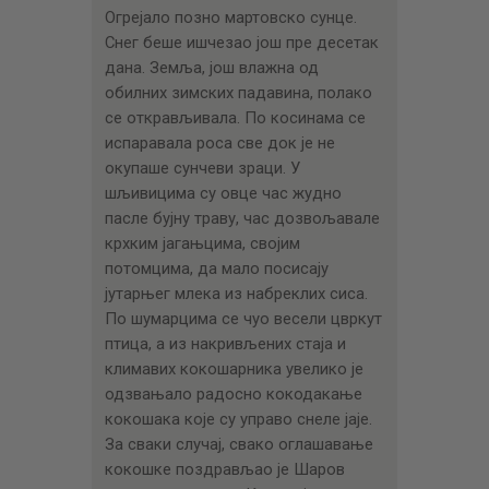
ЦЕНОВНИК
Огрејало позно мартовско сунце.
Снег беше ишчезао још пре десетак
ПИСМО
дана. Земља, још влажна од
обилних зимских падавина, полако
се открављивала. По косинама се
испаравала роса све док је не
окупаше сунчеви зраци. У
шљивицима су овце час жудно
пасле бујну траву, час дозвољавале
крхким јагањцима, својим
потомцима, да мало посисају
јутарњег млека из набреклих сиса.
По шумарцима се чуо весели цвркут
птица, а из накривљених стаја и
климавих кокошарника увелико је
одзвањало радосно кокодакање
кокошака које су управо снеле јаје.
За сваки случај, свако оглашавање
кокошке поздрављао је Шаров