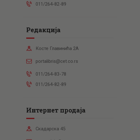
011/264-82-89
Редакција
Косте Главинића 2А
portalibris@cet.co.rs
011/264-83-78
011/264-82-89
Интернет продаја
Скадарска 45