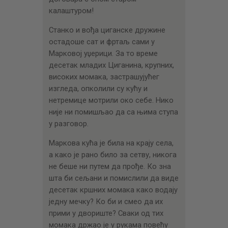
калаштуром!
Станко и вођа циганске дружине
остадоше сат и фртаљ сами у
Марковој уџерици. За то време
десетак младих Циганина, крупних,
високих момака, застрашујућег
изгледа, опколили су кућу и
нетремице мотрили око себе. Нико
није ни помишљао да са њима ступа
у разговор.
Маркова кућа је била на крају села,
а како је рано било за сетву, никога
не беше ни путем да прође. Ко зна
шта би сељани и помислили да виде
десетак кршних момака како водају
једну мечку? Ко би и смео да их
прими у двориште? Сваки од тих
момака држао је у рукама повећу