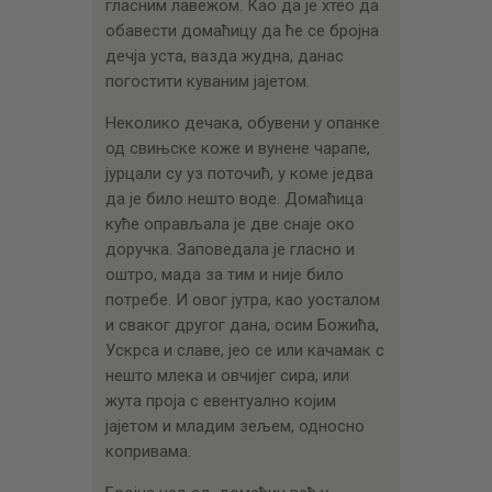
гласним лавежом. Као да је хтео да
обавести домаћицу да ће се бројна
дечја уста, вазда жудна, данас
погостити куваним јајетом.
Неколико дечака, обувени у опанке
од свињске коже и вунене чарапе,
јурцали су уз поточић, у коме једва
да је било нешто воде. Домаћица
куће оправљала је две снаје око
доручка. Заповедала је гласно и
оштро, мада за тим и није било
потребе. И овог јутра, као уосталом
и сваког другог дана, осим Божића,
Ускрса и славе, јео се или качамак с
нешто млека и овчијег сира, или
жута проја с евентуално којим
јајетом и младим зељем, односно
копривама.