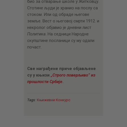
био за отварање школе у Житковцу.
Стотине људи је хранио на послу са
стоком. Или од обраде његове
земље. Вест о његовој смрти 1912. и
некролог објавио је дневни лист
Политика
. На седници Народне
скупштине посланици су му одали
почаст.
Све награђене приче објављене
су у књизи
„Строго поверљиво” из
прошлости Србије
.
Tags:
Књижевни Конкурс