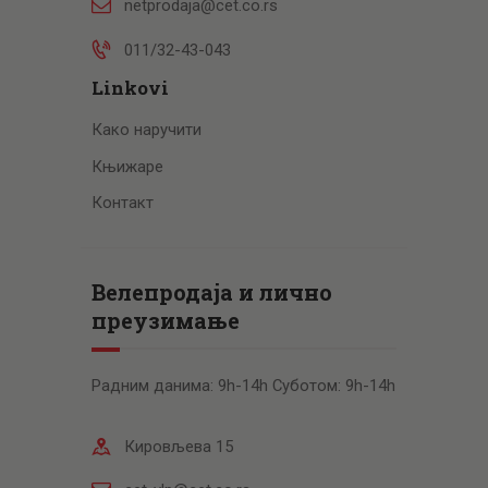
netprodaja@cet.co.rs
011/32-43-043
Linkovi
Како наручити
Књижаре
Контакт
Велепродаја и лично
преузимање
Радним данима: 9h-14h Суботом: 9h-14h
Кировљева 15