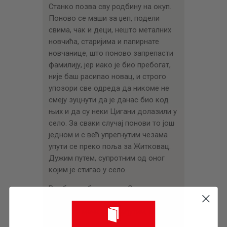
Станко позва сву родбину на окуп.
Поново се маши за џеп, подели
свима, чак и деци, нешто металних
новчића, старијима и папирнате
новчанице, што поново запрепасти
фамилију, јер иако је био пребогат,
није баш расипао новац, и строго
упозори све одреда да никоме не
смеју зуцнути да је данас био код
њих и да су неки Цигани долазили у
село. За сваки случај понови то још
једном и с већ упрегнутим чезама
упути се преко поља за Житковац.
Дужим путем, супротним од оног
којим је стигао у село.
Родбина, обрадована Станковом
дарежљивошћу, убрзо заборави на
Цигане и мечкара. Међутим, можда
месец дана након оне чудне посете