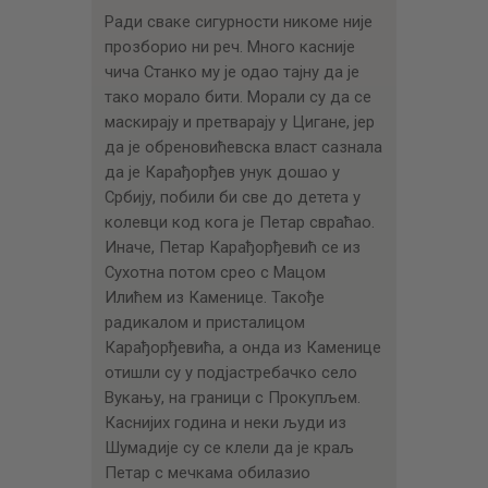
Ради сваке сигурности никоме није
прозборио ни реч. Много касније
чича Станко му је одао тајну да је
тако морало бити. Морали су да се
маскирају и претварају у Цигане, јер
да је обреновићевска власт сазнала
да је Карађорђев унук дошао у
Србију, побили би све до детета у
колевци код кога је Петар свраћао.
Иначе, Петар Карађорђевић се из
Сухотна потом срео с Мацом
Илићем из Каменице. Такође
радикалом и присталицом
Карађорђевића, а онда из Каменице
отишли су у подјастребачко село
Вукању, на граници с Прокупљем.
Каснијих година и неки људи из
Шумадије су се клели да је краљ
Петар с мечкама обилазио