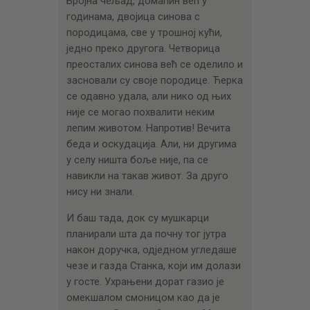
Бројна чељад, домаћин већ у
годинама, двојица синова с
породицама, све у трошној кући,
једно преко другога. Четворица
преосталих синова већ се оделило и
засновали су своје породице. Ћерка
се одавно удала, али нико од њих
није се могао похвалити неким
лепим животом. Напротив! Вечита
беда и оскудација. Али, ни другима
у селу ништа боље није, па се
навикли на такав живот. За друго
нису ни знали.
И баш тада, док су мушкарци
планирали шта да почну тог јутра
након доручка, одједном угледаше
чезе и газда Станка, који им долази
у госте. Ухрањени дорат газио је
омекшалом смоницом као да је