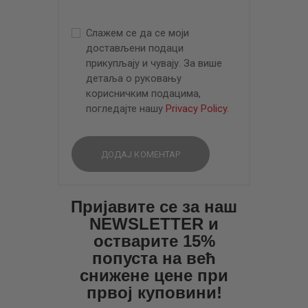
Слажем се да се моји
достављени подаци
прикупљају и чувају. За више
детаља о руковању
корисничким подацима,
погледајте нашу
Privacy Policy
.
Пријавите се за наш
NEWSLETTER и
остварите 15%
попуста на већ
снижене цене при
првој куповини!