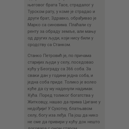
његовог брата Тасе, страдалог у
Турском рату, у коме је страдао и
други брат, Здравко, обрађивао је
Марко са синовима. Плаћали су
ренту за обраду земље, али мању
од других људи, који нису били у
сродству са Станком.
Станко Петровић је, по причама
старијих људи у селу, поседовао
кућу у Београду са 366 соба. За
сваки дан у години једна соба, и
једна соба приде. Толико је волео
куће да су му наденули надимак
Кућа. Поред толиког богатства у
Житковцу, нашао да прима Цигане у
недођији! У Сухотну, блатњавом
селу, богу иза леђа. Па још да нико
не сме да привири у кућу док нешто
договара с оном старом