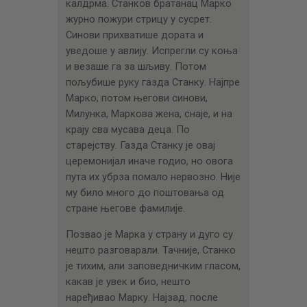
калдрма. Станков братанац Марко
журно пожури стрицу у сусрет.
Синови прихватише дората и
уведоше у авлију. Испрегли су коња
и везаше га за шљиву. Потом
пољубише руку газда Станку. Најпре
Марко, потом његови синови,
Милунка, Маркова жена, снаје, и на
крају сва мусава деца. По
старејству. Газда Станку је овај
церемонијал иначе годио, но овога
пута их убрза помало нервозно. Није
му било много до поштовања од
стране његове фамилије.
Позвао је Марка у страну и дуго су
нешто разговарали. Тачније, Станко
је тихим, али заповедничким гласом,
какав је увек и био, нешто
наређивао Марку. Најзад, после