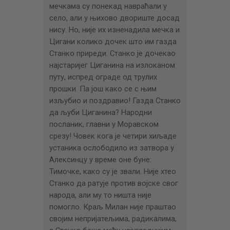
мечкама су понекад навраћали у
село, али у њихово двориште досад
нису. Но, није их изненадила мечка и
Цигани колико дочек што им газда
Станко приреди. Станко је дочекао
најстаријег Циганина на излоканом
путу, испред ограде од трулих
прошки. Па још како се с њим
изљубио и поздравио! Газда Станко
да љуби Циганина? Народни
посланик, главни у Моравском
срезу! Човек кога је четири хиљаде
устаника ослободило из затвора у
Алексинцу у време оне буне:
Тимочке, како су је звали. Није хтео
Станко да ратује против војске свог
народа, али му то ништа није
помогло. Краљ Милан није праштао
својим непријатељима, радикалима,