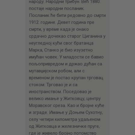
народу. Народни трибун. Већ 1880.
постаје народни посланик.
Посланик ће бити редовно до смрти
1912. године. Девет година пре
смрти, у време када је онако
срдачно дочекао старог Циганина у
неугледној кући свог братанца
Марка, Станко је био изузетно
имућан човек. У младости се бавио
пољопривредом и држао дућан са
мутавџијском робом, али с
временом је постао крупан трговац
стоком. Трговао је и са
иностранством. Поседовао је
велико имање у Житковцу, центру
Моравског среза. Као и бројне куће
и зграде. Имање у Доњем Сухотну,
селу четири километра удаљеном
од Житковца и железничке пруге,
где је живело бројно потомство