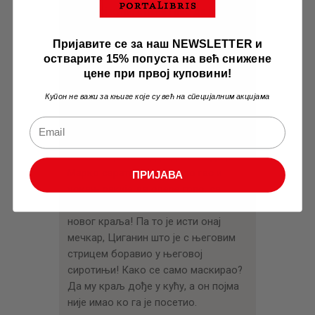
њиховој кући, стиже глас да је
збачена династија Обреновића.
Пријавите се за наш NEWSLETTER и
Последњег Обреновића војска је
остварите 15% попуста на већ снижене
искасапила. Исто као и његову
цене при првој куповини!
жену. Нероткињу. Знало се да ће
следећи краљ бити Карађорђев
Купон не важи за књиге које су већ на специјалним акцијама
унук. Чим дође из Европе. Власник
сеоског дућана однекуд је набавио
слику из новина тог будућег краља
и окачио је на зид радње. Када је
Марко свратио у дућан по гас и
ПРИЈАВА
чокањ ракије да опере грло, са
запрепашћењем се загледа у слику
новог краља! Па то је исти онај
мечкар, Циганин што је с његовим
стрицем боравио у његовој
сиротињи! Како се само маскирао?
Да му краљ дође у кућу, а он појма
није имао ко га је посетио.