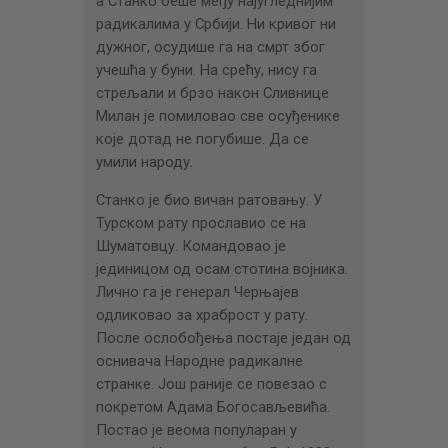
а Станко беше међу најугледнијим
радикалима у Србији. Ни кривог ни
дужног, осудише га на смрт због
учешћа у буни. На срећу, нису га
стрељали и брзо након Сливнице
Милан је помиловао све осуђенике
које дотад не погубише. Да се
умили народу.
Станко је био вичан ратовању. У
Турском рату прославио се на
Шуматовцу. Командовао је
јединицом од осам стотина војника.
Лично га је генерал Черњајев
одликовао за храброст у рату.
После ослобођења постаје један од
оснивача Народне радикалне
странке. Још раније се повезао с
покретом Адама Богосављевића.
Постао је веома популаран у