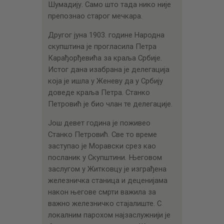
Шумадију. Само што тада нико није
препознао старог мечкара.
Другог јуна 1903. године Народна
скупштина је прогласила Петра
Карађорђевића за краља Србије.
Истог дана изабрана је делегација
која је ишла у Женеву да у Србију
доведе краља Петра. Станко
Петровић је био члан те делегације.
Још девет година је поживео
Станко Петровић. Све то време
заступао је Моравски срез као
посланик у Скупштини. Његовом
заслугом у Житковцу је изграђена
железничка станица и деценијама
након његове смрти важила за
важно железничко стајалиште. С
локалним парохом најзаслужнији је