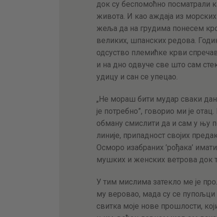
док су беспомоћно посматрали к
живота. И као аждаја из морских
жеља да на грудима понесем крс
великих, шпанских редова. Годин
одсуство племићке крви спречав
и на дно одвуче све што сам стек
удицу и сан се упецао.
„Не мораш бити мудар сваки дан
је потребно”, говорио ми је отац
обману смислити да и сам у њу п
линије, припадност својих преда
Осморо изабраних ’рођака’ имати
мушких и женских ветрова док ти
У тим мислима затекло ме је прол
му веровао, мада су се пупољци 
свитка моје нове прошлости, који