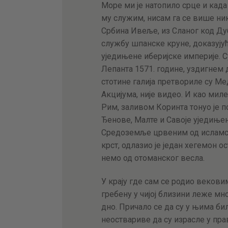
Море ми је натопило срце и када
му служим, нисам га се више ник
Србина Ивеље, из Сланог код Ду
службу шпанске круне, доказују
уједињене иберијске империје. Су
Лепанта 1571. године, уздигнем 
стотине галија претвориле су Мед
Акцијума, није видео. И као милен
Рим, заливом Коринта тонуо је п
Ђенове, Малте и Савоје уједиње
Средоземље црвеним од исламск
крст, одлазио је један хегемон 
немо од отоманског весла.
У крају где сам се родио веков
гребену у чијој близини леже м
дно. Причало се да су у њима би
неоствариве да су израсле у прав