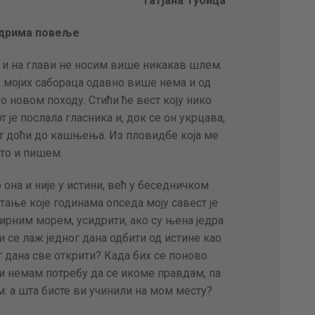
Татјана Тубица
АКТУЕЛНОСТИ
едрима повеље
ЦЕНОВНИК
 и на глави не носим више никакав шлем.
од мојих сабораца одавно више нема и од
ПИСМО
о новом походу. Стићи ће вест коју нико
т је послала гласника и, док се он укрцава,
пут доћи до кашњења. Из пловидбе која ме
ато и пишем.
 она и није у истини, већ у беседничком
итање које годинама опседа моју савест је
мирним морем, усидрити, ако су њена једра
 се лаж једног дана одбити од истине као
г дана све открити? Када бих се поново
о и немам потребу да се икоме правдам, па
м: а шта бисте ви учинили на мом месту?