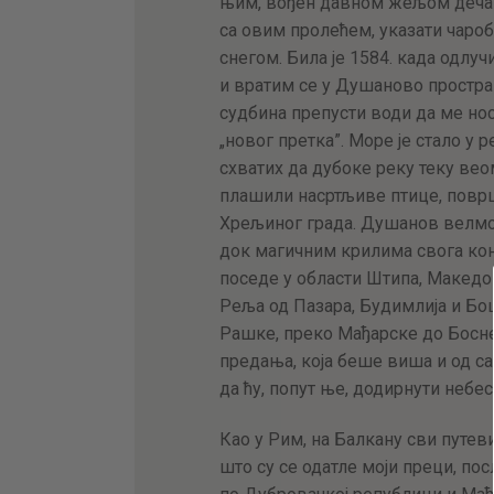
њим, вођен давном жељом дечака,
са овим пролећем, указати чаро
снегом. Била је 1584. када одлу
и вратим се у Душаново простра
судбина препусти води да ме нос
„новог претка”. Море је стало у 
схватих да дубоке реку теку вео
плашили насртљиве птице, повр
Хрељиног града. Душанов велмо
док магичним крилима свога коња
поседе у области Штипа, Македо
Реља од Пазара, Будимлија и Бо
Рашке, преко Мађарске до Босне
предања, која беше виша и од са
да ћу, попут ње, додирнути небес
Као у Рим, на Балкану сви путеви
што су се одатле моји преци, по