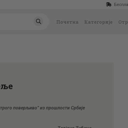
Беспла
ПОЧЕТНА
Почетна
Категорије
Отр
КАТЕГОРИЈЕ
НАЈПРОДАВАНИЈ
Е
НОВЕ КЊИГЕ
еље
ОТРГНУТО ОД
ЗАБОРАВА
Строго поверљиво” из прошлости Србије
АУТОРИ