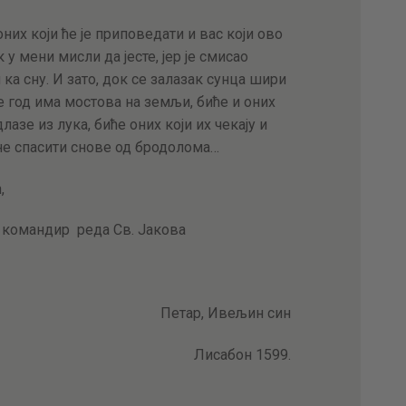
них који ће је приповедати и вас који ово
 у мени мисли да јесте, јер је смисао
ка сну. И зато, док се залазак сунца шири
ле год има мостова на земљи, биће и оних
лазе из лука, биће оних који их чекају и
ине спасити снове од бродолома…
,
 командир реда Св. Јакова
Петар, Ивељин син
Лисабон 1599.