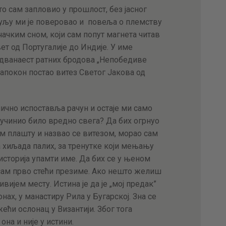
то сам запловио у прошлост, без јасног
уљу ми је поверовао и повеља о племству
чачким сном, који сам попут магнета читав
ет од Португалије до Индије. У име
дванаест ратних бродова „Непобедиве
напокон постао витез Светог Јакова од
нично испоставља рачун и остаје ми само
м учинио било вредно свега? Да бих огрнуо
ом плашту и назвао се витезом, морао сам
 хиљада палих, за тренутке који мењању
 историја упамти име. Да бих се у њеном
 сам прво стећи презиме. Ако нешто желиш
ивијем месту. Истина је да је „мој предак”
ах, у манастиру Рила у Бугарској. Зна се
ећи ослонац у Византији. Због тога
она и није у истини.