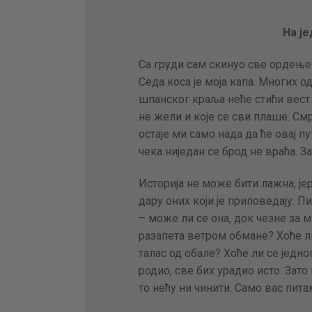
На ј
Са груди сам скинуо све ордење
Седа коса је моја капа. Многих 
шпанског краља неће стићи вест 
не жели и које се сви плаше. Смр
остаје ми само нада да ће овај 
чека ниједан се брод не враћа. З
Историја не може бити лажна, јер
дару оних који је приповедају. П
– може ли се она, док чезне за 
разапета ветром обмане? Хоће ли
талас од обале? Хоће ли се једно
родио, све бих урадио исто. Зат
то нећу ни чинити. Само вас пита