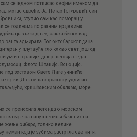
 сам се једном потписао својим именом да
ад могао одрећи. Ја, Петар Гргуревић, син
бровника, ступио сам као поморац у
ћи се годинама по разним крајевима
дбина је хтела да се, након битке код
до ранга адмирала. Тог октобарског дана
итеран у плутајуће тло какво свет, још од
ијум и по раније, док је нестајао један
олумесец. Флоте Шпаније, Венеције,
не под заставом Свете Лиге учиниће
е крви. Док се на хоризонту уздизао
остављајући, хришћанским обалама, море
има се преносила легенда о морском
ноштва мрежа напуштених и бачених на
ле жеље рибара, толико велике,
у неман која је зубима растргла све нити,