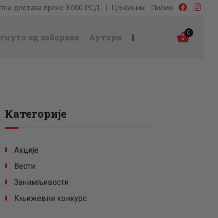
тна достава преко 3.000 РСД
Ценовник
Писмо
0
гнуто од заборава
Аутори
Категорије
Акције
Вести
Занимљивости
Књижевни конкурс