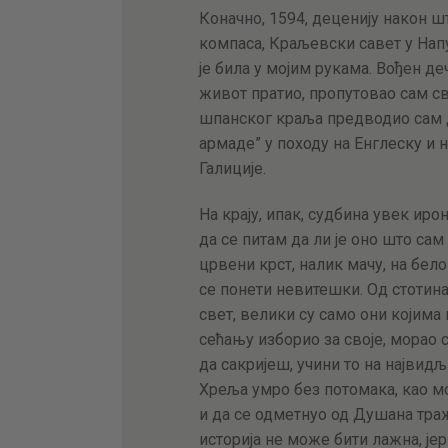
Коначно, 1594, деценију након ш
компаса, Краљевски савет у Нап
је била у мојим рукама. Вођен де
живот пратио, пропутовао сам св
шпанског краља предводио сам 
армаде” у походу на Енглеску и 
Галиције.
На крају, ипак, судбина увек иро
да се питам да ли је оно што са
црвени крст, налик мачу, на бел
се понети невитешки. Од стотина
свет, велики су само они којима
сећању изборио за своје, морао
да сакријеш, учини то на највидљ
Хреља умро без потомака, као мон
и да се одметнуо од Душана траж
историја не може бити лажна, јер 