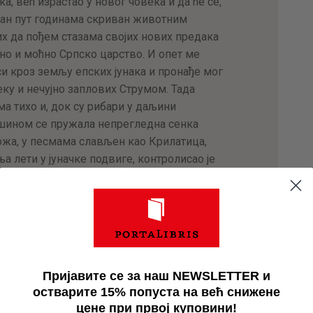
 већ израстао у новог човека и да ће се,
бан пут годинама скриван животним
чих да пођем стазама својих нових предака
но и моћно Српско царство. И опет ме
и кроз земљу епских јунака и пронађе мог
реку и нечујно заплових Струмом. Тада
ма тихо и, док су рибари у даљини
шином се пружала непрегледна сенка
жа, у песмама слављен као Крилатица,
 лети у јуначке подвиге, контролисао је
није и планине Рила. Опеван као Хреља –
шњанин, о њему се знало надалеко. Од
. Струмица и величанствена тврђава из
мих облака, постаде мој нови дом и нада
ке висине.
Пријавите се за наш NEWSLETTER и
 воде у Босну, а ретко који из ње. Након
остварите 15% попуста на већ снижене
сле њеног пада под турску власт, раселили
цене при првој куповини!