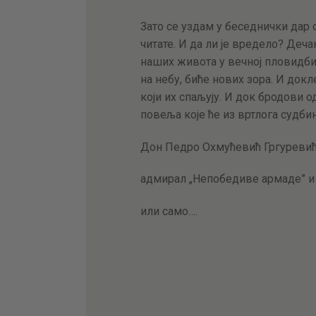
Зато се уздам у беседнички дар о
читате. И да ли је вредело? Дечак
наших живота у вечној пловидби 
на небу, биће нових зора. И док
који их спаљују. И док бродови од
повеља које ће из вртлога судб
Дон Педро Охмућевић Гргуревић
адмирал „Непобедиве армаде” и
или само….