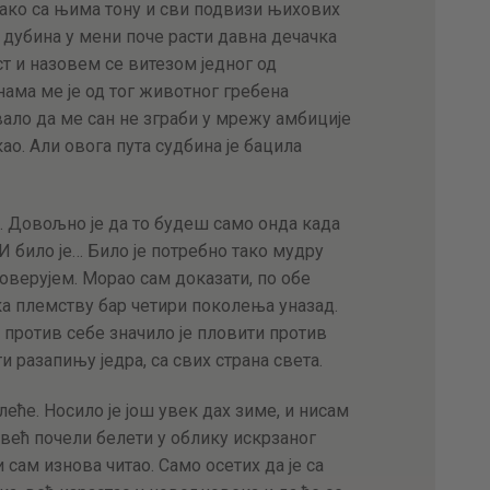
ако са њима тону и сви подвизи њихових
 дубина у мени поче расти давна дечачка
т и назовем се витезом једног од
ама ме је од тог животног гребена
ало да ме сан не зграби у мрежу амбиције
ао. Али овога пута судбина је бацила
. Довољно је да то будеш само онда када
. И било је… Било је потребно тако мудру
оверујем. Морао сам доказати, по обе
ка племству бар четири поколења уназад.
 против себе значило је пловити против
 разапињу једра, са свих страна света.
еће. Носило је још увек дах зиме, и нисам
већ почели белети у облику искрзаног
 сам изнова читао. Само осетих да је са