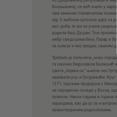
по Дубровачкој републици и Мађ
Бошњанину, се већ знало у наро
сам заменио племенитим лозама 
сјај. О моћном српском цару са д
мог доба, те ми се учини уверљ
додели баш Душан. Том приликом 
међу сведоцима беху Лазар и Вук
са њим је и мој предак, сваким 
Требало је попунити „ново породи
га ожених Видосавом Балишић и 
цвета „појави се” њихов син Грг
називали још и Гргуревићи. Круг
1371, турским продором у Македон
на породичне поседе у Босну, о
потекли. Након година и годин
хералдика, као да су се и ветро
кривотвореним родословима.