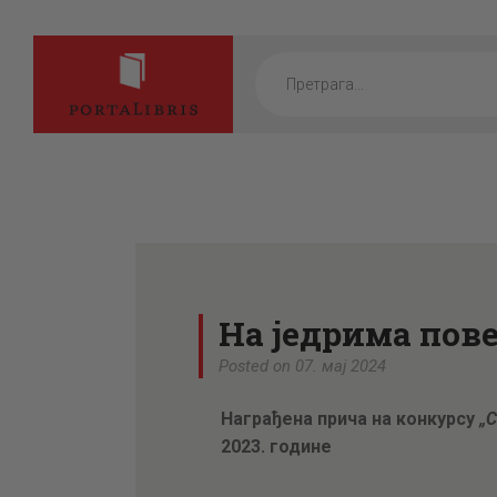
Products
search
На једрима пов
Posted on 07. мај 2024
Награђена прича на конкурсу
„
2023. године