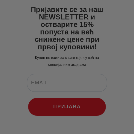
Пријавите се за наш
NEWSLETTER и
остварите 15%
попуста на већ
снижене цене при
првој куповини!
Купон не важи за књиге које су већ на
специјалним акцијама
ПРИЈАВА