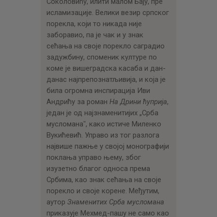
Соколовићу, илити малом Бају, пре
исламизације. Велики везир српског
порекла, који то никада није
заборавио, па је чак и у знак
сећања на своје порекло саградио
задужбину, споменик културе по
коме је вишеградска касаба и дан-
данас најпрепознатљивија, и која је
била огромна инспирација Иви
Андрићу за роман
На Дрини ћуприја
,
један је од најзнаменитијих „Срба
мусломанаˮ, како истиче Миленко
Вукићевић. Управо из тог разлога
највише пажње у својој монографији
поклања управо њему, због
изузетно благог односа према
Србима, као знак сећања на своје
порекло и своје корене. Међутим,
аутор
Знаменитих Срба мусломана
приказује Мехмед-пашу не само као