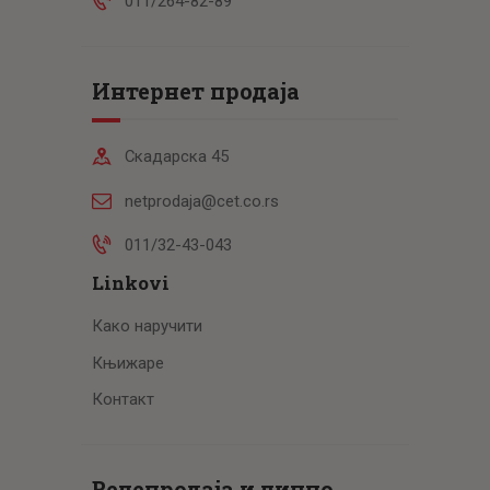
011/264-82-89
Интернет продаја
Скадарска 45
netprodaja@cet.co.rs
011/32-43-043
Linkovi
Како наручити
Књижаре
Контакт
Велепродаја и лично