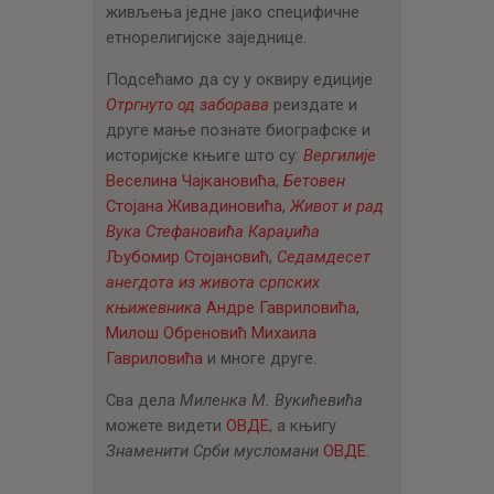
живљења једне јако специфичне
етнорелигијске заједнице.
Подсећамо да су у оквиру едиције
Отргнуто од заборава
реиздате и
друге мање познате биографске и
историјске књиге што су:
Вергилије
Веселина Чајкановића
,
Бетовен
Стојана Живадиновића
,
Живот и рад
Вука Стефановића Караџића
Љубомир Стојановић
,
Седамдесет
анегдота из живота српских
књижевника
Андре Гавриловића
,
Милош Обреновић
Михаила
Гавриловића
и многе друге.
Сва дела
Миленка М. Вукићевића
можете видети
ОВДЕ
, а књигу
Знаменити Срби мусломани
ОВДЕ
.