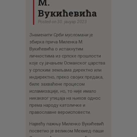
М.
Вукићевића
Posted on 30. јануар 2023
Знаменити Срби мусломани
је
збирка прича Миленка М.
Вукићевића о истакнутим
личностима из српске прошлости
које су јачањем Османског царства
у српским земљама директно или
индиректно, преко својих предака,
биле захваћене процесом
исламизације, но, то није имало
никаквог утицаја на њихов однос
према народу католичке и
православне вероисповести.
Највећу пажњу Миленко Вукићевић
посветио је великом Мехмед-паши