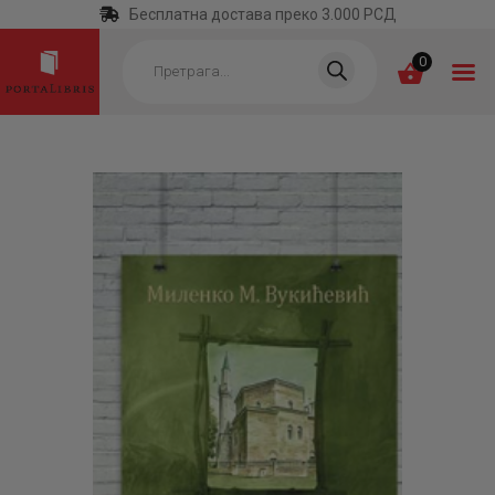
Бесплатна достава преко 3.000 РСД
Products
search
0
ПОЧЕТНА
КАТЕГОРИЈЕ
НАЈПРОДАВАНИЈЕ
НОВЕ КЊИГЕ
ОТРГНУТО ОД
ЗАБОРАВА
АУТОРИ
АКТУЕЛНОСТИ