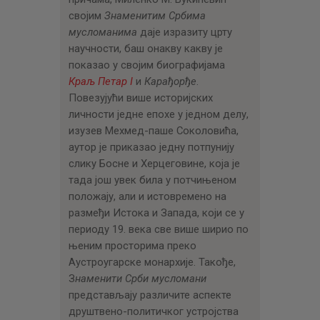
својим
Знаменитим Србима
мусломанима
даје изразиту црту
научности, баш онакву какву је
показао у својим биографијама
Краљ Петар I
и
Карађорђе
.
Повезујући више историјских
личности једне епохе у једном делу,
изузев Мехмед-паше Соколовића,
аутор је приказао једну потпунију
слику Босне и Херцеговине, која је
тада још увек била у потчињеном
положају, али и истовремено на
размеђи Истока и Запада, који се у
периоду 19. века све више ширио по
њеним просторима преко
Аустроугарске монархије. Такође,
З
наменити Срби мусломани
представљају различите аспекте
друштвено-политичког устројства