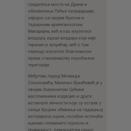
градитеља моста на Дрини и
обновитеља Пећке патријаршије,
заједно са својим братом и
тадашњим архиепископом
Макаријем, већ и као изузетног
владара, идеал владара који није
тиранин и зулумћар, већ у том
периоду изузетно благонаклон
према становништву поробљене
територије.
Међутим, поред Мехмеда
Соколовића, Миленко Вукићевић је у
својим
Знаменитим Србима
мусломанима
издвојио и друге
истакнуте личности које су остале у
сенци бројних збивања на тадашњој
историјској сцени, посебно истичући
њихово племенито порекло и
правичност, демократски однос