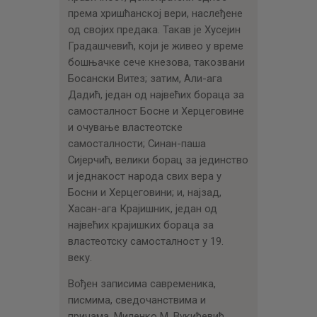
према хришћанској вери, наслеђене
од својих предака. Такав је Хусејин
Градашчевић, који је живео у време
бошњачке сече кнезова, такозвани
Босански Витез; затим, Али-ага
Дадић, један од највећих бораца за
самосталност Босне и Херцеговине
и очување властеотске
самосталности; Синан-паша
Сијерчић, велики борац за јединство
и једнакост народа свих вера у
Босни и Херцеговини; и, најзад,
Хасан-ага Крајишник, један од
највећих крајишких бораца за
властеотску самосталност у 19.
веку.
Вођен записима савременика,
писмима, сведочанствима и
причама, Миленко М. Вукићевић