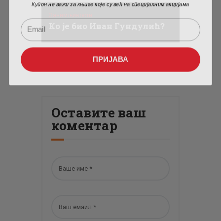
Купон не важи за књиге које су већ на специјалним акцијама
Занимљивости
Ко је био Иван Гундулић?
ПРИЈАВА
Оставите ваш
коментар