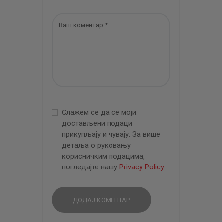
Слажем се да се моји
достављени подаци
прикупљају и чувају. За више
детаља о руковању
корисничким подацима,
погледајте нашу
Privacy Policy
.