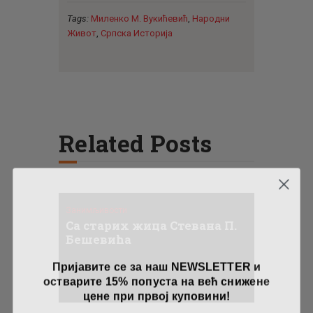
Tags:
Миленко М. Вукићевић
,
Народни
Живот
,
Српска Историја
Related Posts
Занимљивости
Са старих жица Стевана П.
Бешевића
Пријавите се за наш NEWSLETTER и
остварите 15% попуста на већ снижене
цене при првој куповини!