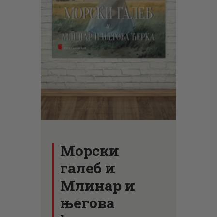
ЦЕНОВНИК
ПИСМО
Морски
галеб и
Млинар и
његова