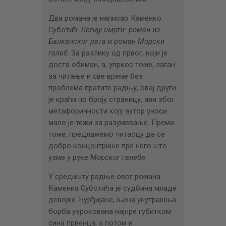
Два романа је написао Каменко
Суботић:
Легију смрти: роман из
Балканског рата
и роман
Морски
галеб
. За разлику од првог, који је
доста обиман, а, упркос томе, лаган
за читање и све време без
проблема пратите радњу, овај други
је краћи по броју страницу, али због
метафоричности коју аутор уноси
мало је тежи за разумевање. Према
томе, предлажемо читаоцу да се
добро концентрише пре него што
узме у руке
Морског галеба
.
У средишту радње овог романа
Каменка Суботића је судбина младе
девојке Ђурђијане, њена унутрашња
борба узрокована најпре губитком
сина првенца, а потом и