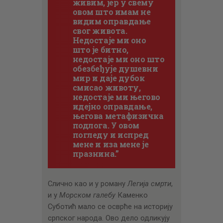
живим, јер у свему
овом што имам не
видим оправдање
свог живота.
Недостаје ми оно
што је битно,
недостаје ми оно што
обезбеђује душевни
мир и даје дубок
смисао животу,
недостаје ми његово
идејно оправдање,
његова метафизичка
подлога. У овом
погледу и испред
мене и иза мене је
празнина.”
Слично као и у роману
Легија смрти
,
и у
Морском галебу
Каменко
Суботић мало се осврће на историју
српског народа. Ово дело одликују