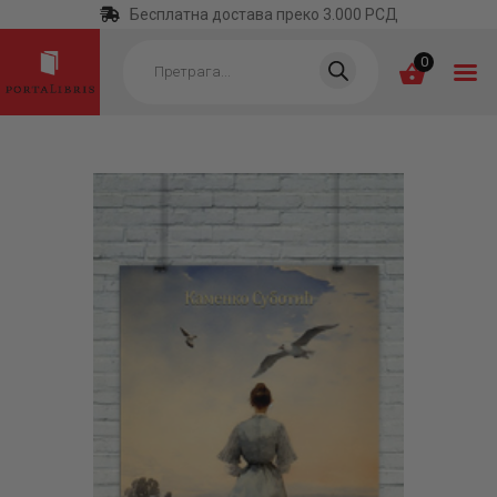
Бесплатна достава преко 3.000 РСД
Products
search
0
ПОЧЕТНА
КАТЕГОРИЈЕ
НАЈПРОДАВАНИЈЕ
НОВЕ КЊИГЕ
ОТРГНУТО ОД
ЗАБОРАВА
АУТОРИ
АКТУЕЛНОСТИ