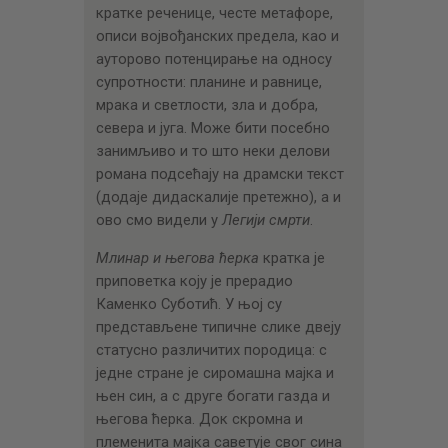
кратке реченице, честе метафоре,
описи војвођанских предела, као и
ауторово потенцирање на односу
супротности: планине и равнице,
мрака и светлости, зла и добра,
севера и југа. Може бити посебно
занимљиво и то што неки делови
романа подсећају на драмски текст
(додаје дидаскалије претежно), а и
ово смо видели у
Легији смрти
.
Млинар и његова ћерка
кратка је
приповетка коју је прерадио
Каменко Суботић. У њој су
представљене типичне слике двеју
статусно различитих породица: с
једне стране је сиромашна мајка и
њен син, а с друге богати газда и
његова ћерка. Док скромна и
племенита мајка саветује свог сина