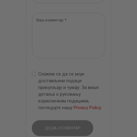
Слажем се да се моји
достављени подаци
прикупљају и чувају. За више
детаља о руковању
корисничким подацима,
погледајте нашу
Privacy Policy
.