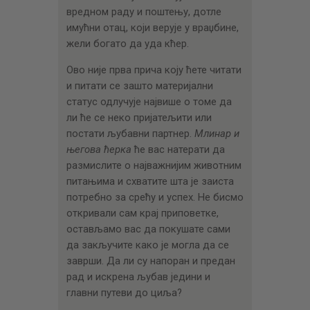
вредном раду и поштењу, дотле
имућни отац, који верује у враџбине,
жели богато да уда кћер.
Ово није прва прича коју ћете читати
и питати се зашто материјални
статус одлучује највише о томе да
ли ће се неко пријатељити или
постати љубавни партнер.
Млинар и
његова ћерка
ће вас натерати да
размислите о најважнијим животним
питањима и схватите шта је заиста
потребно за срећу и успех. Не бисмо
откривали сам крај приповетке,
остављамо вас да покушате сами
да закључите како је могла да се
заврши. Да ли су напоран и предан
рад и искрена љубав једини и
главни путеви до циља?