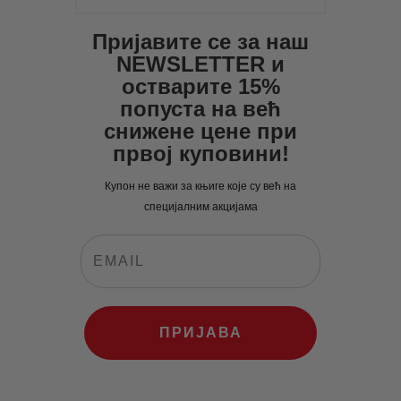
Пријавите се за наш
NEWSLETTER и
остварите 15%
попуста на већ
снижене цене при
првој куповини!
Купон не важи за књиге које су већ на
специјалним акцијама
ПРИЈАВА