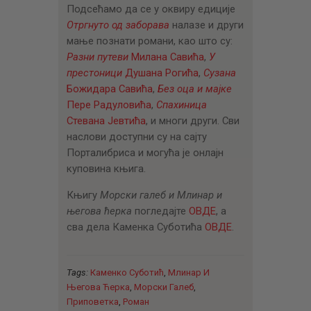
Подсећамо да се у оквиру едиције
Отргнуто од заборава
налазе и други
мање познати романи, као што су:
Разни путеви
Милана Савића
,
У
престоници
Душана Рогића
,
Сузана
Божидара Савића
,
Без оца и мајке
Пере Радуловића
,
Спахиница
Стевана Јевтића
, и многи други. Сви
наслови доступни су на сајту
Порталибриса и могућа је онлајн
куповина књига.
Књигу
Морски галеб и Млинар и
његова ћерка
погледајте
ОВДЕ
, а
сва дела Каменка Суботића
ОВДЕ
.
Tags:
Каменко Суботић
,
Млинар И
Његова Ћерка
,
Морски Галеб
,
Приповетка
,
Роман