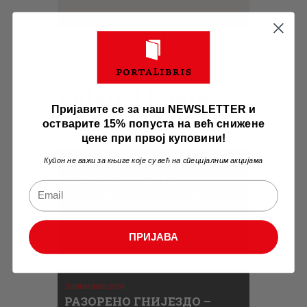
Related Posts
Пријавите се за наш NEWSLETTER и
остварите 15% попуста на већ снижене
цене при првој куповини!
Купон не важи за књиге које су већ на специјалним акцијама
Занимљивости
БЕОГРАД У ТАМИ –
Танасије Таса Миленковић
ПРИЈАВА
Занимљивости
РАЗОРЕНО ГНИЈЕЗДО –