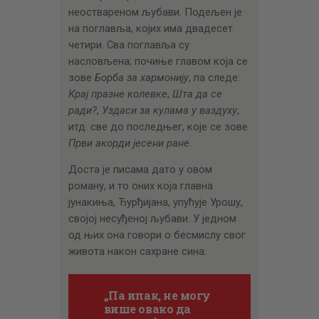
неоствареном љубави. Подељен је
на поглавља, којих има двадесет
четири. Сва поглавља су
насловљена; почиње главом која се
зове
Борба за хармонију
, па следе:
Крај празне колевке
,
Шта да се
ради?
,
Уздаси за кулама у ваздуху
,
итд. све до последњег, које се зове
Први акорди јесени ране
.
Доста је писама дато у овом
роману, и то оних која главна
јунакиња, Ђурђијана, упућује Урошу,
својој несуђеној љубави. У једном
од њих она говори о бесмислу свог
живота након сахране сина:
„Па ипак, не могу
више овако да