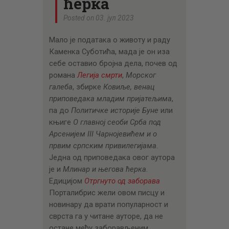
ћерка
Posted on 03. јул 2023
Мало је података о животу и раду
Каменка Суботића, мада је он иза
себе оставио бројна дела, почев од
романа
Легија смрти
,
Морског
галеба
, збирке
Ковиље, венац
приповедака младим пријатељима
,
па до
Политичке историје Буне
или
књиге
О главној сеоби Срба под
Арсенијем
III
Чарнојевићем и о
првим српским привилегијама
.
Једна од приповедака овог аутора
је и
Млинар и његова ћерка
.
Едицијом
Отргнуто од заборава
Порталибрис жели овом писцу и
новинару да врати популарност и
сврста га у читане ауторе, да не
остане међу заборављеним.