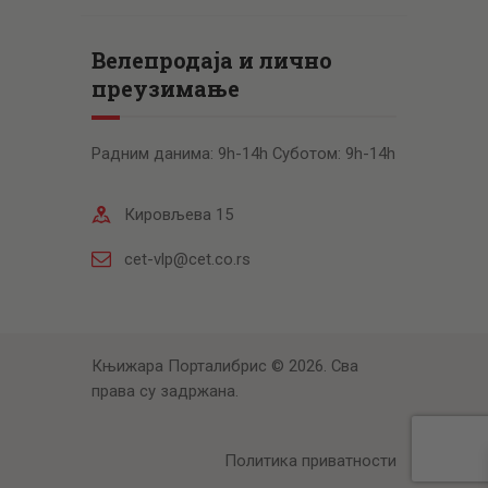
Велепродаја и лично
преузимање
Радним данима: 9h-14h Суботом: 9h-14h
Кировљева 15
cet-vlp@cet.co.rs
Књижара Порталибрис © 2026. Сва
права су задржана.
Политика приватности