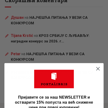
Скорашњи коментари
Душан
на
НАЈЧЕШЋА ПИТАЊА У ВЕЗИ СА
КОНКУРСОМ
Tijana Krstić
на
КРОЗ СРБИЈУ С ЉУБАВЉУ:
наградни конкурс за 2026. г…
Petar
на
НАЈЧЕШЋА ПИТАЊА У ВЕЗИ СА
КОНКУРСОМ
Portalibris
на
НАЈЧЕШЋА ПИТАЊА У ВЕЗИ СА
КОНКУРСОМ
Пријавите се за наш NEWSLETTER и
остварите 15% попуста на већ снижене
цене при првој куповини!