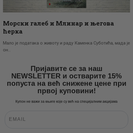
ЦЕНОВНИК
ПИСМО
Морски галеб и Млинар и његова
ћерка
Мало је података о животу и раду Каменка Суботића, мада је
он…
Пријавите се за наш
NEWSLETTER и остварите 15%
попуста на већ снижене цене при
првој куповини!
Купон не важи за књиге које су већ на специјалним акцијама