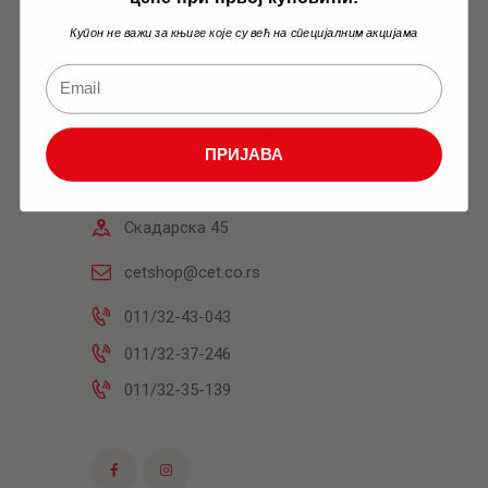
Купон не важи за књиге које су већ на специјалним акцијама
Књижара
Радним данима: 10h-18h Суботом: 9h-
ПРИЈАВА
14h
Скадарска 45
cetshop@cet.co.rs
011/32-43-043
011/32-37-246
011/32-35-139