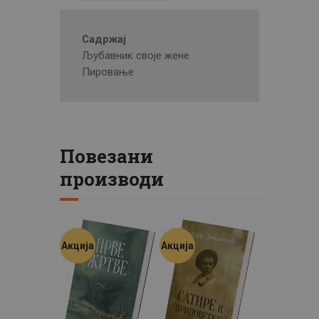
Садржај
Љубавник своје жене
Пировање
Повезани
производи
Акција
Акција