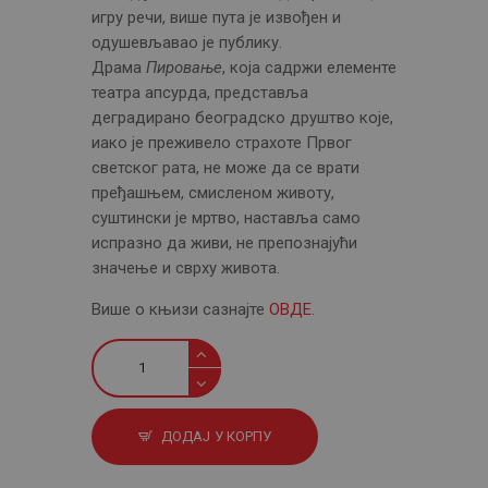
игру речи, више пута је извођен и
одушевљавао је публику.
Драма
Пировање
, која садржи елементе
театра апсурда, представља
деградирано београдско друштво које,
иако је преживело страхоте Првог
светског рата, не може да се врати
пређашњем, смисленом животу,
суштински је мртво, наставља само
испразно да живи, не препознајући
значење и сврху живота.
Више о књизи сазнајте
ОВДЕ
.
Љубавник
своје
жене
и
ДОДАЈ У КОРПУ
Пировање
количина