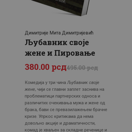
ЦЕНОВНИК
ПИСМО
Димитрије Мита Димитријевић
Љубавник своје
жене и Пировање
380
.
00
рсд
495
.
00
рсд
Комедија у три чина
Љубавник своје
жене
, чији се главни заплет заснива на
проблематици партнерских односа и
различитих очекивања мужа и жене од
брака, бави се превазилажењем брачне
кризе. Упркос критикама да нема
довољно акције и драматичности,
комад је хваљен за складне реченице и