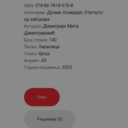
978-86-7818-970-8
ISBN:
Драма
Комедије
Отргнуто
Категорије:
,
,
од заборава
Димитрије Мита
Аутор(и):
Димитријевић
140
Број страна:
ћирилица
Писмо:
брош
Повез:
А5
Формат:
2025
Година издавања:
Опис
Рецензије (0)